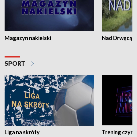
Magazyn nakielski
Nad Drwęcą
SPORT
Liga na skróty
Trening czyni 