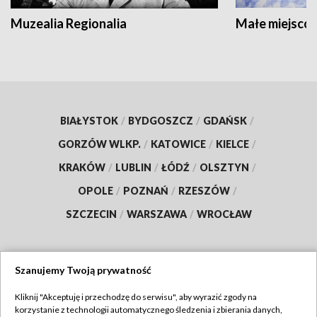
Muzealia Regionalia
Małe miejscow
BIAŁYSTOK
/
BYDGOSZCZ
/
GDAŃSK
/
GORZÓW WLKP.
/
KATOWICE
/
KIELCE
/
KRAKÓW
/
LUBLIN
/
ŁÓDŹ
/
OLSZTYN
/
OPOLE
/
POZNAŃ
/
RZESZÓW
/
SZCZECIN
/
WARSZAWA
/
WROCŁAW
Szanujemy Twoją prywatność
Dołącz do nas:
Kliknij "Akceptuję i przechodzę do serwisu", aby wyrazić zgody na
korzystanie z technologii automatycznego śledzenia i zbierania danych,
TVP