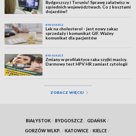
Bydgoszczy i Toruniu! Sprawę załatwisz w
sąsiednich województwach. Co z kosztami
dojazdów?
BYDGOSZCZ
Lek na cholesterol - jest nowy zakaz
sprzedaży i komunikat GIF. Ważny
komunikat dla pacjentów
BYDGOSZCZ
Zmiany w profilaktyce raka szyjki macicy.
Darmowy test HPV HR zamiast cytologii
ZOBACZ WIĘCEJ
BIAŁYSTOK
/
BYDGOSZCZ
/
GDAŃSK
/
GORZÓW WLKP.
/
KATOWICE
/
KIELCE
/