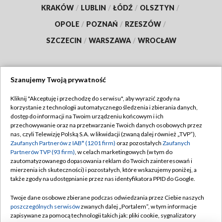
KRAKÓW
/
LUBLIN
/
ŁÓDŹ
/
OLSZTYN
/
OPOLE
/
POZNAŃ
/
RZESZÓW
/
SZCZECIN
/
WARSZAWA
/
WROCŁAW
Szanujemy Twoją prywatność
Dołącz do nas:
Kliknij "Akceptuję i przechodzę do serwisu", aby wyrazić zgody na
korzystanie z technologii automatycznego śledzenia i zbierania danych,
TVP
dostęp do informacji na Twoim urządzeniu końcowym i ich
Abonament TVP
przechowywanie oraz na przetwarzanie Twoich danych osobowych przez
Regulamin TVP
nas, czyli Telewizję Polską S.A. w likwidacji (zwaną dalej również „TVP”),
Emisja w TVP
Polityka prywatności
Zaufanych Partnerów z IAB* (1201 firm)
oraz pozostałych
Zaufanych
Partnerów TVP (93 firm)
, w celach marketingowych (w tym do
Centrum informacji TVP
Moje zgody
zautomatyzowanego dopasowania reklam do Twoich zainteresowań i
mierzenia ich skuteczności) i pozostałych, które wskazujemy poniżej, a
Naziemna Telewizja Cyfrowa
Pomoc
także zgody na udostępnianie przez nas identyfikatora PPID do Google.
Sklep TVP
Biuro reklamy
Twoje dane osobowe zbierane podczas odwiedzania przez Ciebie naszych
Rada Programowa
Kontakt
poszczególnych serwisów
zwanych dalej „Portalem”, w tym informacje
zapisywane za pomocą technologii takich jak: pliki cookie, sygnalizatory
System NOS