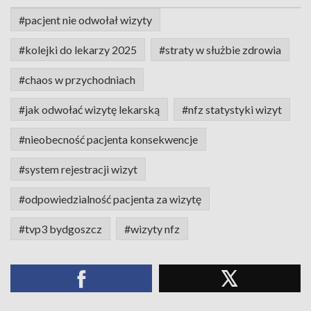
#pacjent nie odwołał wizyty
#kolejki do lekarzy 2025
#straty w służbie zdrowia
#chaos w przychodniach
#jak odwołać wizytę lekarską
#nfz statystyki wizyt
#nieobecność pacjenta konsekwencje
#system rejestracji wizyt
#odpowiedzialność pacjenta za wizytę
#tvp3 bydgoszcz
#wizyty nfz