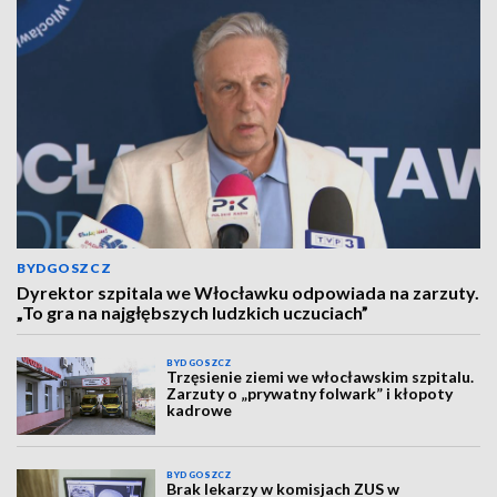
BYDGOSZCZ
Dyrektor szpitala we Włocławku odpowiada na zarzuty.
„To gra na najgłębszych ludzkich uczuciach”
BYDGOSZCZ
Trzęsienie ziemi we włocławskim szpitalu.
Zarzuty o „prywatny folwark” i kłopoty
kadrowe
BYDGOSZCZ
Brak lekarzy w komisjach ZUS w