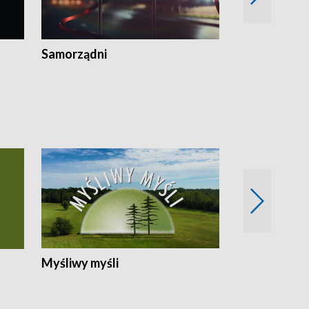
Samorządni
Wspólna sp
Myśliwy myśli
Spotkania z 