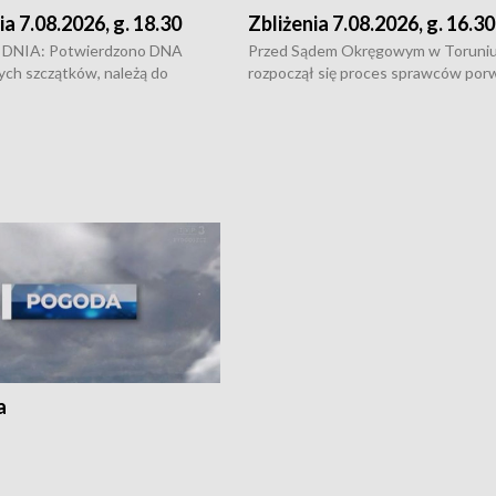
ia 7.08.2026, g. 18.30
Zbliżenia 7.08.2026, g. 16.30
DNIA: Potwierdzono DNA
Przed Sądem Okręgowym w Toruni
ych szczątków, należą do
rozpoczął się proces sprawców por
j Jowity Zielińskiej • Tragiczny
pobicie i tortur pod Grudziądzem • 
c serwisowych w studni w Solcu
zł - tyle mogą wynosić straty po poż
 • Festiwal dziewięciu wzgórz
przy ul. Kossaka w Bydgoszczy •
e i Festiwal Wisły w kilku
Niebezpiecznie na drogach regionu 
regionu • Problem z realizacją
Dalszy ciąg sporu o pranie na bydgo
 spaleniu apteki w Bydgoszczy •
Kapuściskach
ąg sąsiedzkiego sporu o
nie prania
a