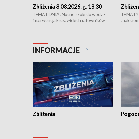
Zbliżenia 8.08.2026, g. 18.30
Zbliżen
TEMAT DNIA: Nocne skoki do wody •
TEMATY 
interwencja kruszwickich ratowników
znalezion
WOPR mogła zapobiec tragedii • Koniec
zaginione
prac na Rondzie Fordońskim • Na Wyspie
finał pra
Młyńskiej świętowano urodziny Mariana
Kujawskim
Rejewskiego • Kujawski Festiwal Pieśni
w Chełmni
INFORMACJE
Ludowej w Inowrocławiu • Rekord w
miastach 
kiszeniu ogórków w gminie Łasin
recept po
Dalszy ci
wywiesza
Zbliżenia
Pogod