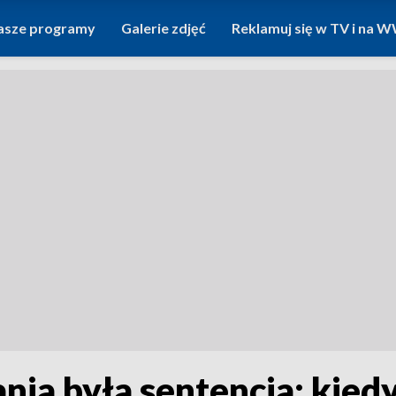
asze programy
Galerie zdjęć
Reklamuj się w TV i na
nia była sentencja: kiedy