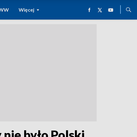
 WWW
Więcej
 nie było Polski