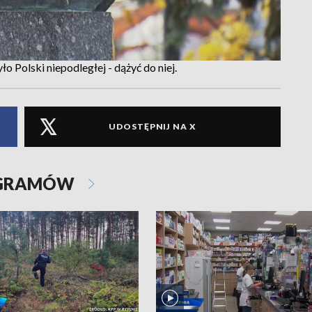
o Polski niepodległej - dążyć do niej.
UDOSTĘPNIJ NA X
OGRAMÓW