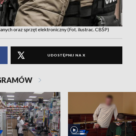
ych oraz sprzęt elektroniczny (Fot. ilustrac. CBŚP)
UDOSTĘPNIJ NA X
OGRAMÓW