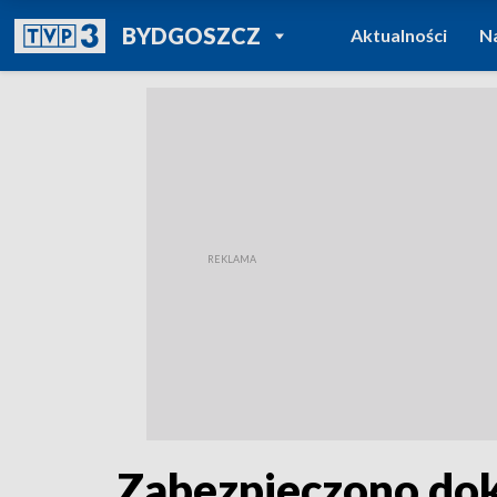
POWRÓT DO
BYDGOSZCZ
Aktualności
N
TVP REGIONY
Zabezpieczono dok