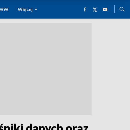
 WWW
Więcej
niki danych oraz