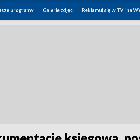
asze programy
Galerie zdjęć
Reklamuj się w TV i na
umentację księgową, noś