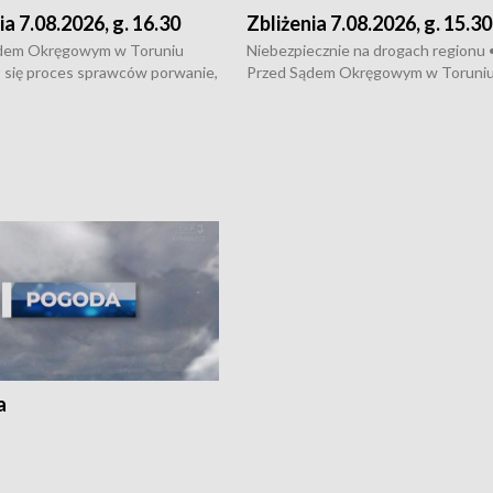
ia 7.08.2026, g. 16.30
Zbliżenia 7.08.2026, g. 15.30
dem Okręgowym w Toruniu
Niebezpiecznie na drogach regionu 
 się proces sprawców porwanie,
Przed Sądem Okręgowym w Toruni
 tortur pod Grudziądzem • 3 mln
rozpoczął się proces sprawców por
 mogą wynosić straty po pożarze
pobicie i tortur pod Grudziądzem • 
Kossaka w Bydgoszczy •
o oszczędzanie wody • Ważne dla
cznie na drogach regionu •
rolników badania w Stacji Doświadcz
ąg sporu o pranie na bydgoskich
Oceny Odmian w Chrząstowie
kach
a