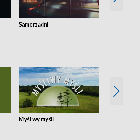
Samorządni
Wspólna sp
Myśliwy myśli
Spotkania z 