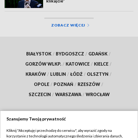
klikajcie”
ZOBACZ WIĘCEJ
BIAŁYSTOK
/
BYDGOSZCZ
/
GDAŃSK
/
GORZÓW WLKP.
/
KATOWICE
/
KIELCE
/
KRAKÓW
/
LUBLIN
/
ŁÓDŹ
/
OLSZTYN
/
OPOLE
/
POZNAŃ
/
RZESZÓW
/
SZCZECIN
/
WARSZAWA
/
WROCŁAW
Szanujemy Twoją prywatność
Dołącz do nas:
Kliknij "Akceptuję i przechodzę do serwisu", aby wyrazić zgody na
korzystanie z technologii automatycznego śledzenia i zbierania danych,
TVP