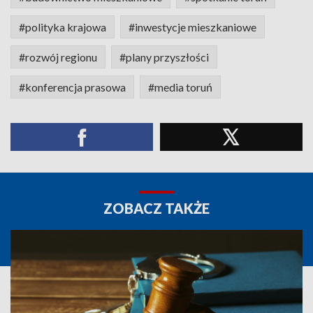
#polityka krajowa
#inwestycje mieszkaniowe
#rozwój regionu
#plany przyszłości
#konferencja prasowa
#media toruń
ZOBACZ TAKŻE