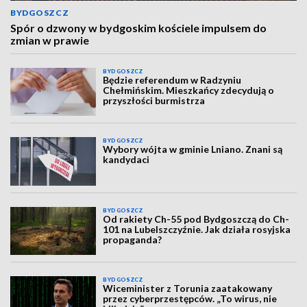
BYDGOSZCZ
Spór o dzwony w bydgoskim kościele impulsem do
zmian w prawie
BYDGOSZCZ
Będzie referendum w Radzyniu
Chełmińskim. Mieszkańcy zdecydują o
przyszłości burmistrza
BYDGOSZCZ
Wybory wójta w gminie Lniano. Znani są
kandydaci
BYDGOSZCZ
Od rakiety Ch-55 pod Bydgoszczą do Ch-
101 na Lubelszczyźnie. Jak działa rosyjska
propaganda?
BYDGOSZCZ
Wiceminister z Torunia zaatakowany
przez cyberprzestępców. „To wirus, nie