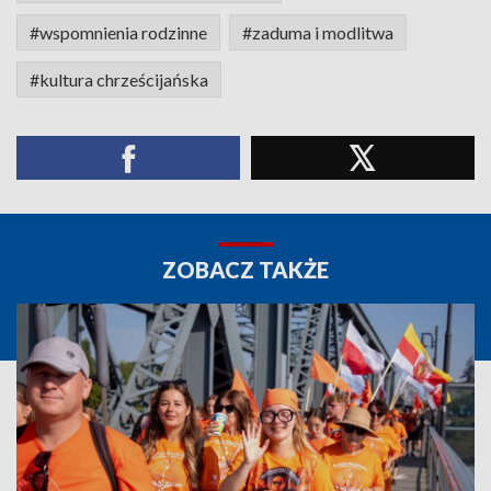
#wspomnienia rodzinne
#zaduma i modlitwa
#kultura chrześcijańska
ZOBACZ TAKŻE