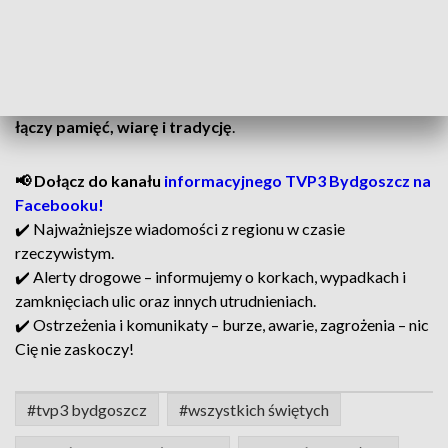
– Żeby się zobaczyć kiedyś... – mówi jedna z osób modlących
się przy grobie bliskich.
W ciszy i świetle tysięcy zniczy mieszkańcy regionu wspólnie
przeżywają
Dzień Wszystkich Świętych – święto, które
łączy pamięć, wiarę i tradycję
.
📢 Dołącz do kanału
informacyjnego TVP3 Bydgoszcz na
Facebooku!
✔️ Najważniejsze wiadomości z regionu w czasie
rzeczywistym.
✔️ Alerty drogowe – informujemy o korkach, wypadkach i
zamknięciach ulic oraz innych utrudnieniach.
✔️ Ostrzeżenia i komunikaty – burze, awarie, zagrożenia – nic
Cię nie zaskoczy!
#tvp3 bydgoszcz
#wszystkich świętych