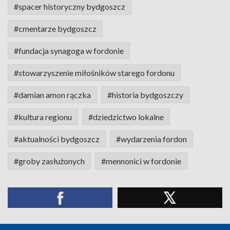
#spacer historyczny bydgoszcz
#cmentarze bydgoszcz
#fundacja synagoga w fordonie
#stowarzyszenie miłośników starego fordonu
#damian amon rączka
#historia bydgoszczy
#kultura regionu
#dziedzictwo lokalne
#aktualności bydgoszcz
#wydarzenia fordon
#groby zasłużonych
#mennonici w fordonie