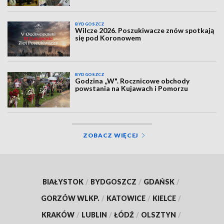
BYDGOSZCZ
Wilcze 2026. Poszukiwacze znów spotkają
się pod Koronowem
BYDGOSZCZ
Godzina „W". Rocznicowe obchody
powstania na Kujawach i Pomorzu
ZOBACZ WIĘCEJ
BIAŁYSTOK
/
BYDGOSZCZ
/
GDAŃSK
/
GORZÓW WLKP.
/
KATOWICE
/
KIELCE
/
KRAKÓW
/
LUBLIN
/
ŁÓDŹ
/
OLSZTYN
/