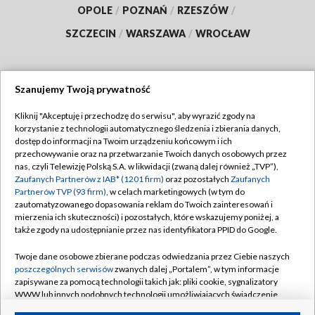
OPOLE
/
POZNAŃ
/
RZESZÓW
/
SZCZECIN
/
WARSZAWA
/
WROCŁAW
Szanujemy Twoją prywatność
Dołącz do nas:
Kliknij "Akceptuję i przechodzę do serwisu", aby wyrazić zgody na
korzystanie z technologii automatycznego śledzenia i zbierania danych,
TVP
dostęp do informacji na Twoim urządzeniu końcowym i ich
Abonament TVP
przechowywanie oraz na przetwarzanie Twoich danych osobowych przez
Regulamin TVP
nas, czyli Telewizję Polską S.A. w likwidacji (zwaną dalej również „TVP”),
Emisja w TVP
Polityka prywatności
Zaufanych Partnerów z IAB* (1201 firm)
oraz pozostałych
Zaufanych
Partnerów TVP (93 firm)
, w celach marketingowych (w tym do
Centrum informacji TVP
Moje zgody
zautomatyzowanego dopasowania reklam do Twoich zainteresowań i
mierzenia ich skuteczności) i pozostałych, które wskazujemy poniżej, a
Naziemna Telewizja Cyfrowa
Pomoc
także zgody na udostępnianie przez nas identyfikatora PPID do Google.
Sklep TVP
Biuro reklamy
Twoje dane osobowe zbierane podczas odwiedzania przez Ciebie naszych
Rada Programowa
Kontakt
poszczególnych serwisów
zwanych dalej „Portalem”, w tym informacje
zapisywane za pomocą technologii takich jak: pliki cookie, sygnalizatory
System NOS
WWW lub innych podobnych technologii umożliwiających świadczenie
dopasowanych i bezpiecznych usług, personalizację treści oraz reklam,
Informacje o nadawcy
Kanały