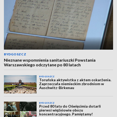
BYDGOSZCZ
Nieznane wspomnienia sanitariuszki Powstania
Warszawskiego odczytane po 80 latach
BYDGOSZCZ
Toruńska aktywistka z aktem oskarżenia.
Zaprzeczała niemieckim zbrodniom w
Auschwitz-Birkenau
BYDGOSZCZ
Przed 80 laty do Oświęcimia dotarli
pierwsi więźniowie obozu
koncentracyjnego. Pamiętamy!