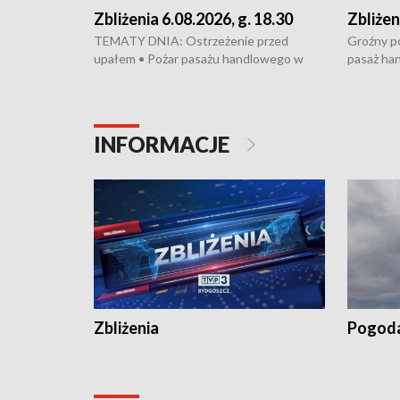
Zbliżenia 6.08.2026, g. 18.30
Zbliżen
TEMATY DNIA: Ostrzeżenie przed
Groźny po
upałem • Pożar pasażu handlowego w
pasaż ha
Bydgoszczy • Policja rozbiła lokalną siatkę
upałów i 
dealerską – grozi im do 12 lat więzienia •
kukurydzy
Akcja porodowa na trasie Rypin-Toruń –
wysokie p
pomógł policyjny patrol • Wyjątkowy
Rypin-Tor
INFORMACJE
projekt UMK w Toruniu
Zaprasza
„Studio L
Zbliżenia
Pogod