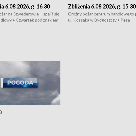
ia 6.08.2026, g. 16.30
Zbliżenia 6.08.2026, g. 15.30
żar na Szwederowie – spalił się
Groźny pożar centrum handlowego 
ndlowy • Czwartek pod znakiem
ul. Kossaka w Bydgoszczy • Pesa
burz • Dobre prognozy dla
wyprodukuje nowoczesne,
 – rolnicy mogą liczyć na
energooszczędne pociągi dla Polregi
lony • Akcja porodowa na trasie
Zmiany w przepisach o pomocy
uń – pomógł policyjny patrol •
społecznej • Przed nami 10. jubileu
my na kolejną odsłonę programu
Festiwal Wisły
ato”
a