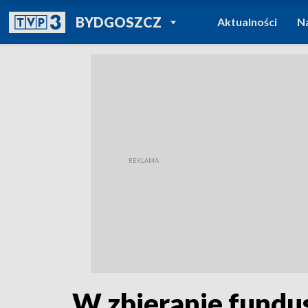
POWRÓT DO
BYDGOSZCZ
Aktualności
N
TVP REGIONY
W zbieranie fundus