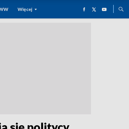
 WWW
Więcej
 się politycy,