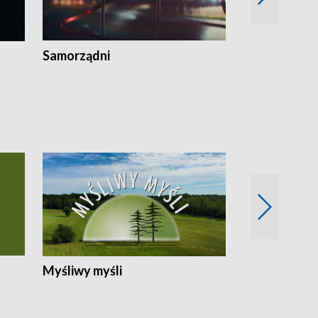
Samorządni
Wspólna sp
Myśliwy myśli
Spotkania z 