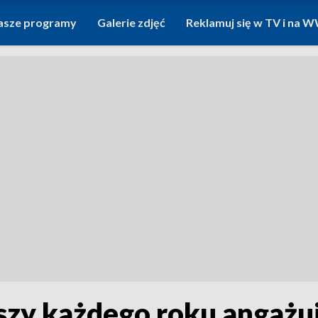
asze programy
Galerie zdjęć
Reklamuj się w TV i na
zy każdego roku angażują