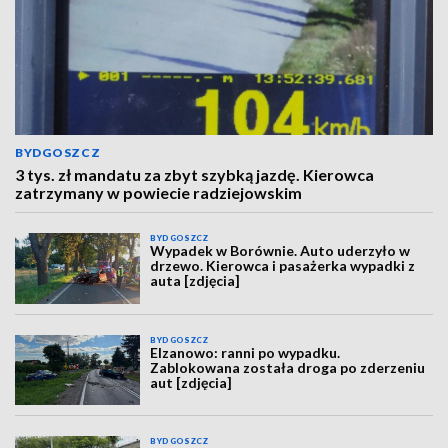
BYDGOSZCZ
3 tys. zł mandatu za zbyt szybką jazdę. Kierowca
zatrzymany w powiecie radziejowskim
BYDGOSZCZ
Wypadek w Borównie. Auto uderzyło w
drzewo. Kierowca i pasażerka wypadki z
auta [zdjęcia]
BYDGOSZCZ
Elzanowo: ranni po wypadku.
Zablokowana została droga po zderzeniu
aut [zdjęcia]
BYDGOSZCZ