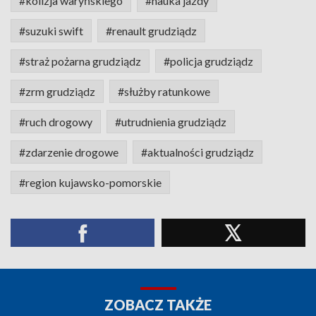
#kolizja waryńskiego
#nauka jazdy
#suzuki swift
#renault grudziądz
#straż pożarna grudziądz
#policja grudziądz
#zrm grudziądz
#służby ratunkowe
#ruch drogowy
#utrudnienia grudziądz
#zdarzenie drogowe
#aktualności grudziądz
#region kujawsko-pomorskie
ZOBACZ TAKŻE