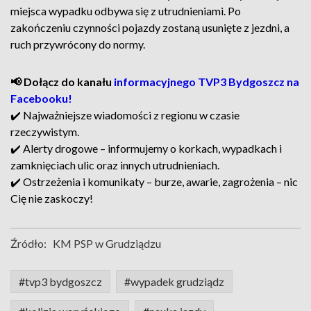
miejsca wypadku odbywa się z utrudnieniami. Po
zakończeniu czynności pojazdy zostaną usunięte z jezdni, a
ruch przywrócony do normy.
📢 Dołącz do kanału
informacyjnego TVP3 Bydgoszcz na
Facebooku!
✔️ Najważniejsze wiadomości z regionu w czasie
rzeczywistym.
✔️ Alerty drogowe – informujemy o korkach, wypadkach i
zamknięciach ulic oraz innych utrudnieniach.
✔️ Ostrzeżenia i komunikaty – burze, awarie, zagrożenia – nic
Cię nie zaskoczy!
Źródło:
KM PSP w Grudziądzu
#tvp3 bydgoszcz
#wypadek grudziądz