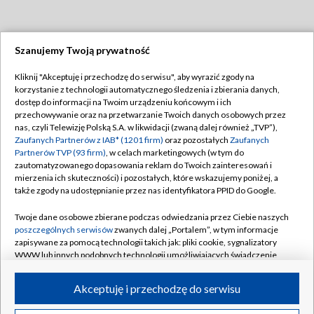
Szanujemy Twoją prywatność
Dołącz do nas:
Kliknij "Akceptuję i przechodzę do serwisu", aby wyrazić zgody na
korzystanie z technologii automatycznego śledzenia i zbierania danych,
TVP
dostęp do informacji na Twoim urządzeniu końcowym i ich
Abonament TVP
przechowywanie oraz na przetwarzanie Twoich danych osobowych przez
Regulamin TVP
nas, czyli Telewizję Polską S.A. w likwidacji (zwaną dalej również „TVP”),
Emisja w TVP
Zaufanych Partnerów z IAB* (1201 firm)
oraz pozostałych
Zaufanych
Polityka prywatności
Partnerów TVP (93 firm)
, w celach marketingowych (w tym do
Centrum informacji TVP
Moje zgody
zautomatyzowanego dopasowania reklam do Twoich zainteresowań i
mierzenia ich skuteczności) i pozostałych, które wskazujemy poniżej, a
Naziemna Telewizja Cyfrowa
Pomoc
także zgody na udostępnianie przez nas identyfikatora PPID do Google.
Sklep TVP
Biuro reklamy
Twoje dane osobowe zbierane podczas odwiedzania przez Ciebie naszych
Rada Programowa
poszczególnych serwisów
zwanych dalej „Portalem”, w tym informacje
Kontakt
zapisywane za pomocą technologii takich jak: pliki cookie, sygnalizatory
System NOS
WWW lub innych podobnych technologii umożliwiających świadczenie
dopasowanych i bezpiecznych usług, personalizację treści oraz reklam,
Informacje o nadawcy
Kanały
udostępnianie funkcji mediów społecznościowych oraz analizowanie
Akceptuję i przechodzę do serwisu
ruchu w Internecie.
Program dla prasy
©2026 Telewizja Polska S.A. w likwidacji