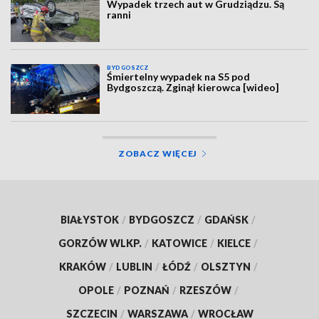
Wypadek trzech aut w Grudziądzu. Są
ranni
BYDGOSZCZ
Śmiertelny wypadek na S5 pod
Bydgoszczą. Zginął kierowca [wideo]
ZOBACZ WIĘCEJ
BIAŁYSTOK
/
BYDGOSZCZ
/
GDAŃSK
/
GORZÓW WLKP.
/
KATOWICE
/
KIELCE
/
KRAKÓW
/
LUBLIN
/
ŁÓDŹ
/
OLSZTYN
/
OPOLE
/
POZNAŃ
/
RZESZÓW
/
SZCZECIN
/
WARSZAWA
/
WROCŁAW