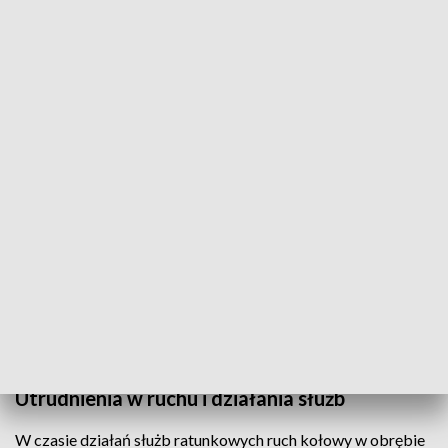
oficer prasowy Komendy Miejskiej Policji w Grudziądzu.
Jeśli wstępne informacje się potwierdzą, a zdarzenie zostanie
zakwalifikowane jako kolizja,
mandatem karnym może
zostać ukarany instruktor nauki jazdy
, który w trakcie
szkolenia sprawuje nadzór i opiekę nad kursantem.
Służby pracowały na miejscu zdarzenia
Na miejscu interweniowali strażacy z Jednostki Ratowniczo-
Gaśniczej nr 1 Komendy Miejskiej PSP w Grudziądzu, zespół
ratownictwa medycznego oraz policja.
Funkcjonariusze ustalają okoliczności zdarzenia i kierują
ruchem w rejonie zdarzenia.
Utrudnienia w ruchu i działania służb
W czasie działań służb ratunkowych ruch kołowy w obrębie