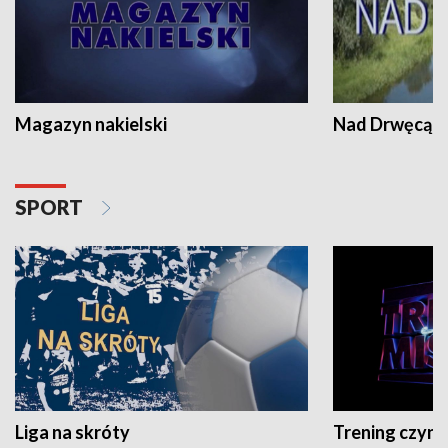
Magazyn nakielski
Nad Drwęcą
SPORT
Liga na skróty
Trening czyni 