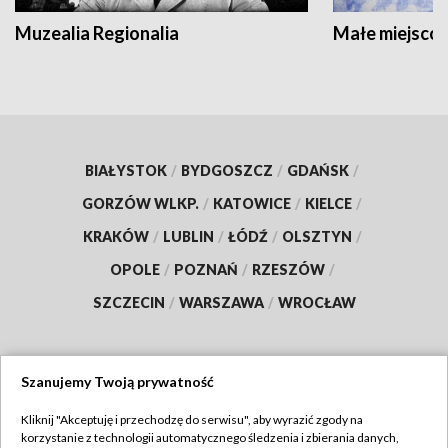
Muzealia Regionalia
Małe miejscow
BIAŁYSTOK
/
BYDGOSZCZ
/
GDAŃSK
/
GORZÓW WLKP.
/
KATOWICE
/
KIELCE
/
KRAKÓW
/
LUBLIN
/
ŁÓDŹ
/
OLSZTYN
/
OPOLE
/
POZNAŃ
/
RZESZÓW
/
SZCZECIN
/
WARSZAWA
/
WROCŁAW
Szanujemy Twoją prywatność
Dołącz do nas:
Kliknij "Akceptuję i przechodzę do serwisu", aby wyrazić zgody na
korzystanie z technologii automatycznego śledzenia i zbierania danych,
TVP