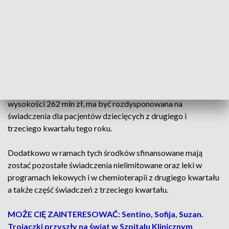
ryczałt, a to nadpracowanie wynika z tego, że NFZ
ograniczył nam ryczałt o 9 mln przysługujących na ten rok -
tłumaczy dr n. o zdr. Jacek Kryś, dyrektor szpitala „Jurasza”.
ZOBACZ: Cykl „Na zdrowie”
Kujawsko-pomorski NFZ jest w trakcie procedowania
aneksów do umów z placówkami. Przyznana dotacja w
wysokości 262 mln zł, ma być rozdysponowana na
świadczenia dla pacjentów dziecięcych z drugiego i
trzeciego kwartału tego roku.
Dodatkowo w ramach tych środków sfinansowane mają
zostać pozostałe świadczenia nielimitowane oraz leki w
programach lekowych i w chemioterapii z drugiego kwartału
a także część świadczeń z trzeciego kwartału.
MOŻE CIĘ ZAINTERESOWAĆ: Sentino, Sofija, Suzan.
Trojaczki przyszły na świat w Szpitalu Klinicznym