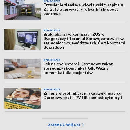
BYDGOSZCZ
Trzęsienie ziemi we włocławskim szpitalu.
Zarzuty o „prywatny folwark” i kłopoty
kadrowe
BYDGOSZCZ
Brak lekarzy w komisjach ZUS w
Bydgoszczy i Toruniu! Sprawę załatwisz w
sąsiednich województwach. Co z kosztami
dojazdów?
BYDGOSZCZ
Lek na cholesterol - jest nowy zakaz
sprzedaży i komunikat GIF. Ważny
komunikat dla pacjentów
BYDGOSZCZ
Zmiany w profilaktyce raka szyjki macicy.
Darmowy test HPV HR zamiast cytologii
ZOBACZ WIĘCEJ