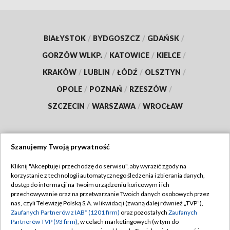
BIAŁYSTOK
/
BYDGOSZCZ
/
GDAŃSK
/
GORZÓW WLKP.
/
KATOWICE
/
KIELCE
/
KRAKÓW
/
LUBLIN
/
ŁÓDŹ
/
OLSZTYN
/
OPOLE
/
POZNAŃ
/
RZESZÓW
/
SZCZECIN
/
WARSZAWA
/
WROCŁAW
Szanujemy Twoją prywatność
Dołącz do nas:
Kliknij "Akceptuję i przechodzę do serwisu", aby wyrazić zgody na
korzystanie z technologii automatycznego śledzenia i zbierania danych,
TVP
dostęp do informacji na Twoim urządzeniu końcowym i ich
Abonament TVP
przechowywanie oraz na przetwarzanie Twoich danych osobowych przez
Regulamin TVP
nas, czyli Telewizję Polską S.A. w likwidacji (zwaną dalej również „TVP”),
Emisja w TVP
Polityka prywatności
Zaufanych Partnerów z IAB* (1201 firm)
oraz pozostałych
Zaufanych
Partnerów TVP (93 firm)
, w celach marketingowych (w tym do
Centrum informacji TVP
Moje zgody