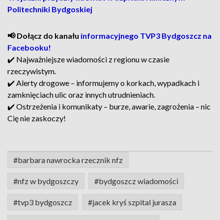
Politechniki Bydgoskiej
📢 Dołącz do kanału
informacyjnego TVP3 Bydgoszcz na
Facebooku!
✔️ Najważniejsze wiadomości z regionu w czasie
rzeczywistym.
✔️ Alerty drogowe – informujemy o korkach, wypadkach i
zamknięciach ulic oraz innych utrudnieniach.
✔️ Ostrzeżenia i komunikaty – burze, awarie, zagrożenia – nic
Cię nie zaskoczy!
#barbara nawrocka rzecznik nfz
#nfz w bydgoszczy
#bydgoszcz wiadomości
#tvp3 bydgoszcz
#jacek kryś szpital jurasza