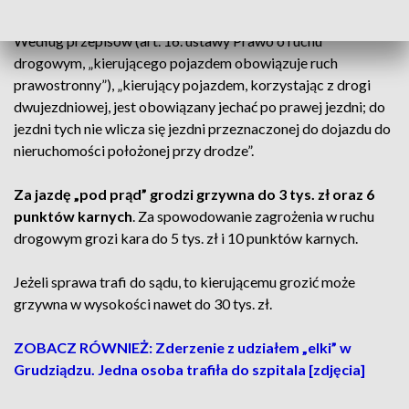
Co grozi za jazdę pod prąd?
Według przepisów (art. 16. ustawy Prawo o ruchu
drogowym, „kierującego pojazdem obowiązuje ruch
prawostronny”), „kierujący pojazdem, korzystając z drogi
dwujezdniowej, jest obowiązany jechać po prawej jezdni; do
jezdni tych nie wlicza się jezdni przeznaczonej do dojazdu do
nieruchomości położonej przy drodze”.
Za jazdę „pod prąd” grodzi grzywna do 3 tys. zł oraz 6
punktów karnych
. Za spowodowanie zagrożenia w ruchu
drogowym grozi kara do 5 tys. zł i 10 punktów karnych.
Jeżeli sprawa trafi do sądu, to kierującemu grozić może
grzywna w wysokości nawet do 30 tys. zł.
ZOBACZ RÓWNIEŻ: Zderzenie z udziałem „elki” w
Grudziądzu. Jedna osoba trafiła do szpitala [zdjęcia]