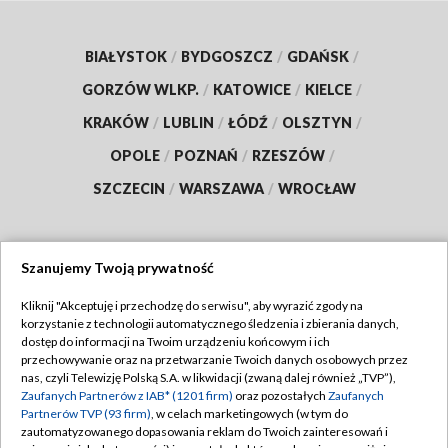
BIAŁYSTOK
/
BYDGOSZCZ
/
GDAŃSK
/
GORZÓW WLKP.
/
KATOWICE
/
KIELCE
/
KRAKÓW
/
LUBLIN
/
ŁÓDŹ
/
OLSZTYN
/
OPOLE
/
POZNAŃ
/
RZESZÓW
/
SZCZECIN
/
WARSZAWA
/
WROCŁAW
Szanujemy Twoją prywatność
Dołącz do nas:
Kliknij "Akceptuję i przechodzę do serwisu", aby wyrazić zgody na
korzystanie z technologii automatycznego śledzenia i zbierania danych,
TVP
dostęp do informacji na Twoim urządzeniu końcowym i ich
Abonament TVP
przechowywanie oraz na przetwarzanie Twoich danych osobowych przez
Regulamin TVP
nas, czyli Telewizję Polską S.A. w likwidacji (zwaną dalej również „TVP”),
Emisja w TVP
Polityka prywatności
Zaufanych Partnerów z IAB* (1201 firm)
oraz pozostałych
Zaufanych
Partnerów TVP (93 firm)
, w celach marketingowych (w tym do
Centrum informacji TVP
Moje zgody
zautomatyzowanego dopasowania reklam do Twoich zainteresowań i