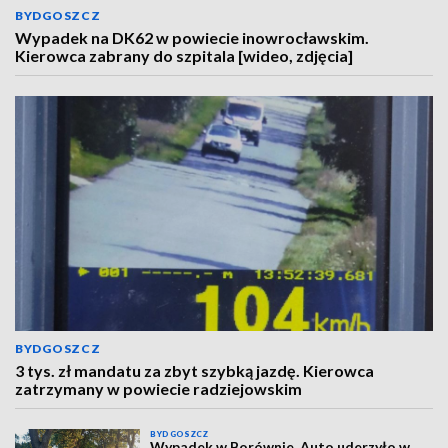
BYDGOSZCZ
Wypadek na DK62 w powiecie inowrocławskim.
Kierowca zabrany do szpitala [wideo, zdjęcia]
BYDGOSZCZ
3 tys. zł mandatu za zbyt szybką jazdę. Kierowca
zatrzymany w powiecie radziejowskim
BYDGOSZCZ
Wypadek w Borównie. Auto uderzyło w