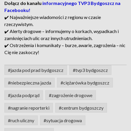
Dołącz do kanału
informacyjnego TVP3 Bydgoszcz na
Facebooku!
✔️ Najważniejsze wiadomości z regionu w czasie
rzeczywistym.
✔️ Alerty drogowe – informujemy o korkach, wypadkach i
zamknięciach ulic oraz innych utrudnieniach.
✔️ Ostrzeżenia i komunikaty – burze, awarie, zagrożenia – nic
Cię nie zaskoczy!
#jazda pod prad bydgoszcz
#tvp3 bydgoszcz
#niebezpieczna jazda
#ciężarówka bydgoszcz
#jazda podprąd
#zagrożenie drogowe
#nagranie reporterki
#centrum bydgoszczy
#ruch uliczny
#sytuacja drogowa