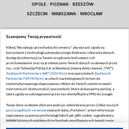
OPOLE
/
POZNAŃ
/
RZESZÓW
/
SZCZECIN
/
WARSZAWA
/
WROCŁAW
Szanujemy Twoją prywatność
Dołącz do nas:
Kliknij "Akceptuję i przechodzę do serwisu", aby wyrazić zgody na
korzystanie z technologii automatycznego śledzenia i zbierania danych,
TVP
dostęp do informacji na Twoim urządzeniu końcowym i ich
Abonament TVP
przechowywanie oraz na przetwarzanie Twoich danych osobowych przez
Regulamin TVP
nas, czyli Telewizję Polską S.A. w likwidacji (zwaną dalej również „TVP”),
Emisja w TVP
Polityka prywatności
Zaufanych Partnerów z IAB* (1201 firm)
oraz pozostałych
Zaufanych
Partnerów TVP (93 firm)
, w celach marketingowych (w tym do
Centrum informacji TVP
Moje zgody
zautomatyzowanego dopasowania reklam do Twoich zainteresowań i
mierzenia ich skuteczności) i pozostałych, które wskazujemy poniżej, a
Naziemna Telewizja Cyfrowa
Pomoc
także zgody na udostępnianie przez nas identyfikatora PPID do Google.
Sklep TVP
Biuro reklamy
Twoje dane osobowe zbierane podczas odwiedzania przez Ciebie naszych
Rada Programowa
Kontakt
poszczególnych serwisów
zwanych dalej „Portalem”, w tym informacje
zapisywane za pomocą technologii takich jak: pliki cookie, sygnalizatory
System NOS
WWW lub innych podobnych technologii umożliwiających świadczenie
dopasowanych i bezpiecznych usług, personalizację treści oraz reklam,
Informacje o nadawcy
Kanały