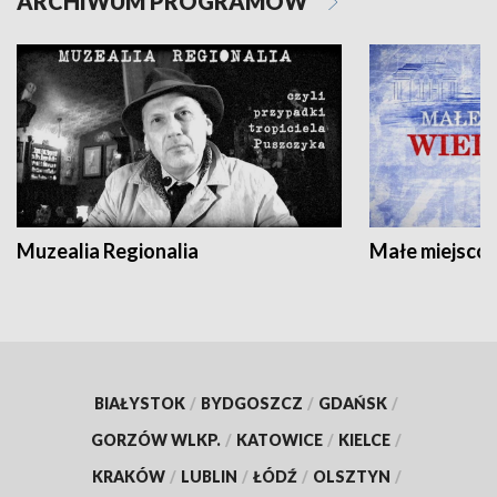
ARCHIWUM PROGRAMÓW
Muzealia Regionalia
Małe miejscow
BIAŁYSTOK
/
BYDGOSZCZ
/
GDAŃSK
/
GORZÓW WLKP.
/
KATOWICE
/
KIELCE
/
KRAKÓW
/
LUBLIN
/
ŁÓDŹ
/
OLSZTYN
/