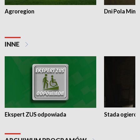
Agroregion
Dni Pola Min
INNE
Ekspert ZUS odpowiada
Stada ogieró