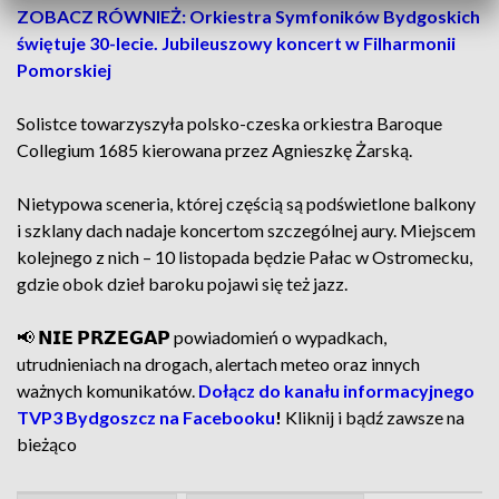
ZOBACZ RÓWNIEŻ: Orkiestra Symfoników Bydgoskich
świętuje 30-lecie. Jubileuszowy koncert w Filharmonii
Pomorskiej
Solistce towarzyszyła polsko-czeska orkiestra Baroque
Collegium 1685 kierowana przez Agnieszkę Żarską.
Nietypowa sceneria, której częścią są podświetlone balkony
i szklany dach nadaje koncertom szczególnej aury. Miejscem
kolejnego z nich – 10 listopada będzie Pałac w Ostromecku,
gdzie obok dzieł baroku pojawi się też jazz.
📢 𝗡𝗜𝗘 𝗣𝗥𝗭𝗘𝗚𝗔𝗣 powiadomień o wypadkach,
utrudnieniach na drogach, alertach meteo oraz innych
ważnych komunikatów.
Dołącz do kanału informacyjnego
TVP3 Bydgoszcz na Facebooku
!
Kliknij i bądź zawsze na
bieżąco