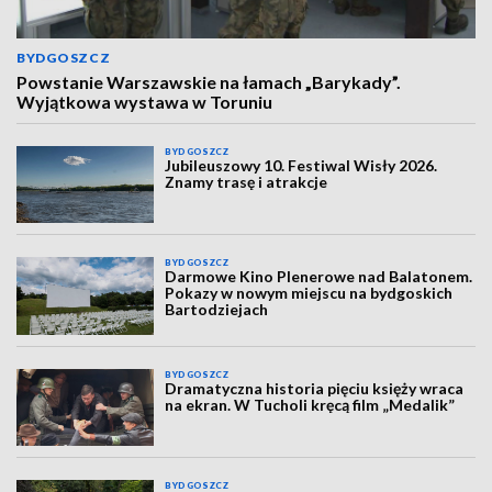
BYDGOSZCZ
Powstanie Warszawskie na łamach „Barykady”.
Wyjątkowa wystawa w Toruniu
BYDGOSZCZ
Jubileuszowy 10. Festiwal Wisły 2026.
Znamy trasę i atrakcje
BYDGOSZCZ
Darmowe Kino Plenerowe nad Balatonem.
Pokazy w nowym miejscu na bydgoskich
Bartodziejach
BYDGOSZCZ
Dramatyczna historia pięciu księży wraca
na ekran. W Tucholi kręcą film „Medalik”
BYDGOSZCZ