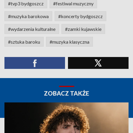
#tvp3 bydgoszcz
#festiwal muzyczny
#muzyka barokowa
#koncerty bydgoszcz
#wydarzenia kulturalne
#zamki kujawskie
#sztuka baroku
#muzyka klasyczna
ZOBACZ TAKŻE