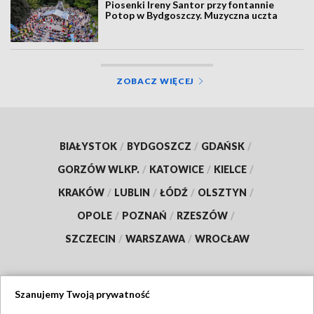
Piosenki Ireny Santor przy fontannie
Potop w Bydgoszczy. Muzyczna uczta
ZOBACZ WIĘCEJ
BIAŁYSTOK
/
BYDGOSZCZ
/
GDAŃSK
/
GORZÓW WLKP.
/
KATOWICE
/
KIELCE
/
KRAKÓW
/
LUBLIN
/
ŁÓDŹ
/
OLSZTYN
/
OPOLE
/
POZNAŃ
/
RZESZÓW
/
SZCZECIN
/
WARSZAWA
/
WROCŁAW
Szanujemy Twoją prywatność
Dołącz do nas: