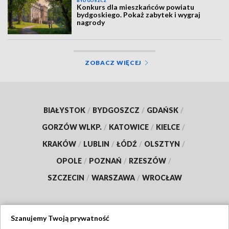
BYDGOSZCZ
Konkurs dla mieszkańców powiatu
bydgoskiego. Pokaż zabytek i wygraj
nagrody
ZOBACZ WIĘCEJ
BIAŁYSTOK
/
BYDGOSZCZ
/
GDAŃSK
/
GORZÓW WLKP.
/
KATOWICE
/
KIELCE
/
KRAKÓW
/
LUBLIN
/
ŁÓDŹ
/
OLSZTYN
/
OPOLE
/
POZNAŃ
/
RZESZÓW
/
SZCZECIN
/
WARSZAWA
/
WROCŁAW
Szanujemy Twoją prywatność
Dołącz do nas: