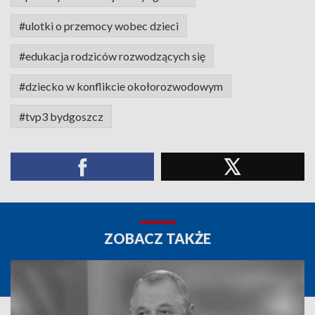
#ulotki o przemocy wobec dzieci
#edukacja rodziców rozwodzących się
#dziecko w konflikcie okołorozwodowym
#tvp3 bydgoszcz
ZOBACZ TAKŻE