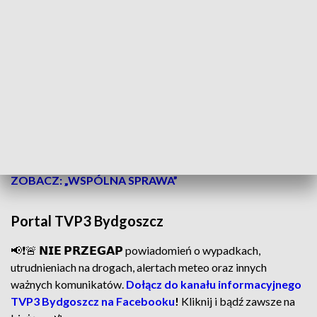
19 listopada – Międzynarodowy Dzień
Zapobiegania Przemocy wobec Dzieci
Kulminacyjnym momentem kampanii będzie
19 listopada
–
dzień poświęcony przeciwdziałaniu przemocy wobec
najmłodszych. To okazja, by przypomnieć, że każde dziecko
zasługuje na szacunek, troskę i ochronę – szczególnie w
trudnych momentach życia rodzinnego.
ZOBACZ: „WSPÓLNA SPRAWA”
Portal TVP3 Bydgoszcz
📢❗🚨 𝗡𝗜𝗘 𝗣𝗥𝗭𝗘𝗚𝗔𝗣 powiadomień o wypadkach,
utrudnieniach na drogach, alertach meteo oraz innych
ważnych komunikatów.
Dołącz do kanału informacyjnego
TVP3 Bydgoszcz na Facebooku
!
Kliknij i bądź zawsze na