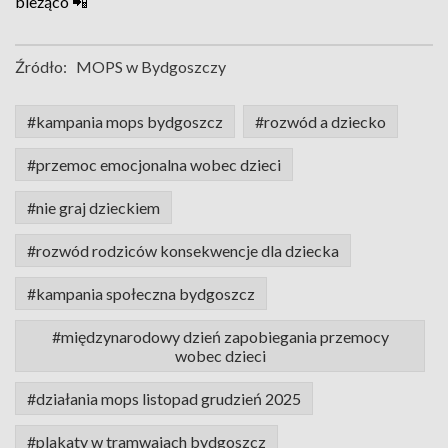
bieżąco 📲
Źródło:
MOPS w Bydgoszczy
#kampania mops bydgoszcz
#rozwód a dziecko
#przemoc emocjonalna wobec dzieci
#nie graj dzieckiem
#rozwód rodziców konsekwencje dla dziecka
#kampania społeczna bydgoszcz
#międzynarodowy dzień zapobiegania przemocy
wobec dzieci
#działania mops listopad grudzień 2025
#plakaty w tramwajach bydgoszcz