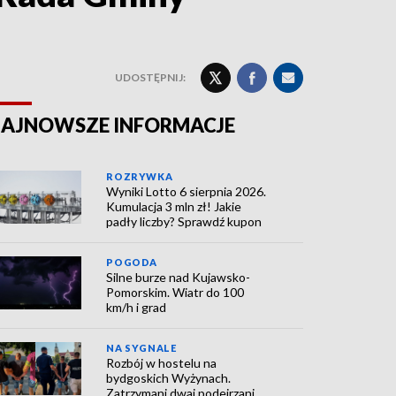
UDOSTĘPNIJ:
AJNOWSZE INFORMACJE
ROZRYWKA
Wyniki Lotto 6 sierpnia 2026.
Kumulacja 3 mln zł! Jakie
padły liczby? Sprawdź kupon
POGODA
Silne burze nad Kujawsko-
Pomorskim. Wiatr do 100
km/h i grad
NA SYGNALE
Rozbój w hostelu na
bydgoskich Wyżynach.
Zatrzymani dwaj podejrzani