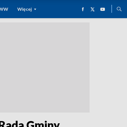
 WWW
Więcej
. Rada Gminy