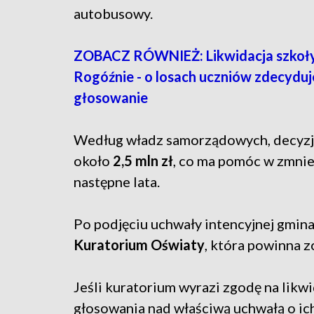
autobusowy.
ZOBACZ RÓWNIEŻ: Likwidacja szkoł
Rogóźnie - o losach uczniów zdecyduj
głosowanie
Według władz samorządowych, decyzja 
około
2,5 mln zł
, co ma pomóc w zmnie
następne lata.
Po podjęciu uchwały intencyjnej gmina
Kuratorium Oświaty
, która powinna z
Jeśli kuratorium wyrazi zgodę na likwi
głosowania nad właściwą uchwałą o ic