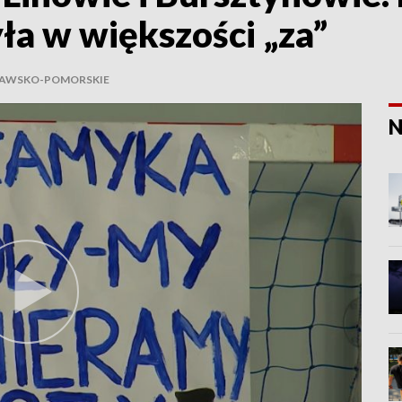
ła w większości „za”
JAWSKO-POMORSKIE
N