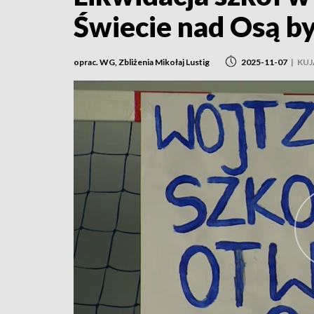
Świecie nad Osą by
oprac. WG, Zbliżenia Mikołaj Lustig
2025-11-07
|
KU