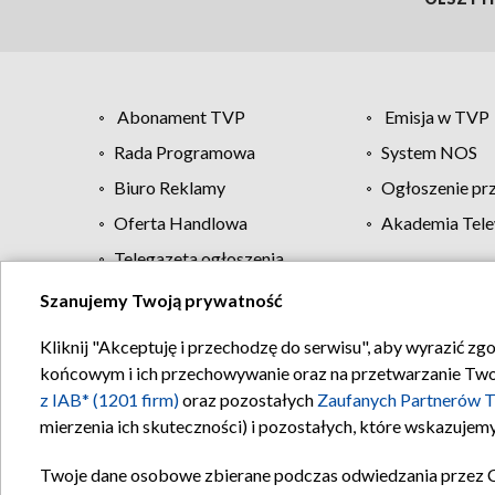
Abonament TVP
Emisja w TVP
Rada Programowa
System NOS
Biuro Reklamy
Ogłoszenie pr
Oferta Handlowa
Akademia Tele
Telegazeta ogłoszenia
Szanujemy Twoją prywatność
Regulamin TVP
Kliknij "Akceptuję i przechodzę do serwisu", aby wyrazić zg
końcowym i ich przechowywanie oraz na przetwarzanie Twoich
z IAB* (1201 firm)
oraz pozostałych
Zaufanych Partnerów T
mierzenia ich skuteczności) i pozostałych, które wskazujemy
Twoje dane osobowe zbierane podczas odwiedzania przez 