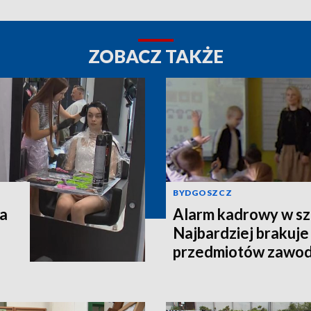
ZOBACZ TAKŻE
BYDGOSZCZ
na
Alarm kadrowy w sz
Najbardziej brakuje
przedmiotów zawo