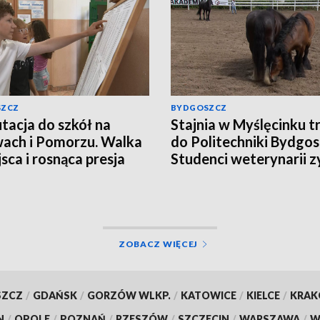
SZCZ
BYDGOSZCZ
tacja do szkół na
Stajnia w Myślęcinku tr
ach i Pomorzu. Walka
do Politechniki Bydgosk
jsca i rosnąca presja
Studenci weterynarii z
miejsce do praktyk
ZOBACZ WIĘCEJ
SZCZ
/
GDAŃSK
/
GORZÓW WLKP.
/
KATOWICE
/
KIELCE
/
KRA
N
/
OPOLE
/
POZNAŃ
/
RZESZÓW
/
SZCZECIN
/
WARSZAWA
/
W