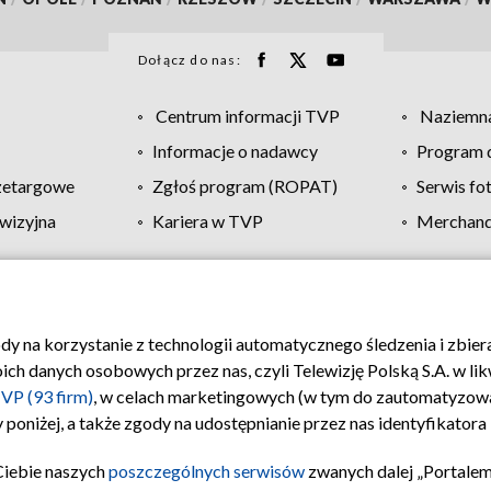
Dołącz do nas:
Centrum informacji TVP
Naziemna
Informacje o nadawcy
Program d
zetargowe
Zgłoś program (ROPAT)
Serwis fo
wizyjna
Kariera w TVP
Merchandi
Polityka prywatności
Moje zgody
Pomoc
Biuro re
ody na korzystanie z technologii automatycznego śledzenia i zbie
 danych osobowych przez nas, czyli Telewizję Polską S.A. w likw
VP (93 firm)
, w celach marketingowych (w tym do zautomatyzow
 poniżej, a także zgody na udostępnianie przez nas identyfikator
Ciebie naszych
poszczególnych serwisów
zwanych dalej „Portalem