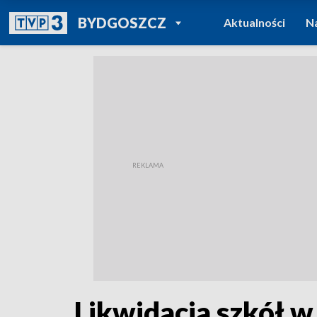
POWRÓT DO
BYDGOSZCZ
Aktualności
N
TVP REGIONY
Likwidacja szkół w