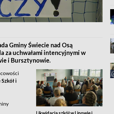
ada Gminy Świecie nad Osą
da za uchwałami intencyjnymi w
wie i Bursztynowie.
jscowości
 Szkół i
miny
Likwidacja szkół w Linowie i