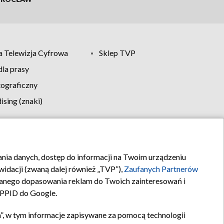
 Telewizja Cyfrowa
Sklep TVP
la prasy
tograficzny
sing (znaki)
klamy
Kontakt
rania danych, dostęp do informacji na Twoim urządzeniu
idacji (zwaną dalej również „TVP”),
Zaufanych Partnerów
anego dopasowania reklam do Twoich zainteresowań i
a PPID do Google.
”, w tym informacje zapisywane za pomocą technologii