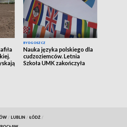
BYDGOSZCZ
afiła
Nauka języka polskiego dla
iej.
cudzoziemców. Letnia
yskają
Szkoła UMK zakończyła
kolejną edycję
KÓW
/
LUBLIN
/
ŁÓDŹ
/
ROCŁAW