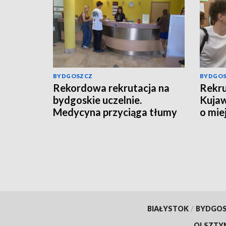
BYDGOSZCZ
BYDGO
Rekordowa rekrutacja na
Rekru
bydgoskie uczelnie.
Kujaw
Medycyna przyciąga tłumy
o mie
kandydatów
BIAŁYSTOK
/
BYDGO
OLSZTY