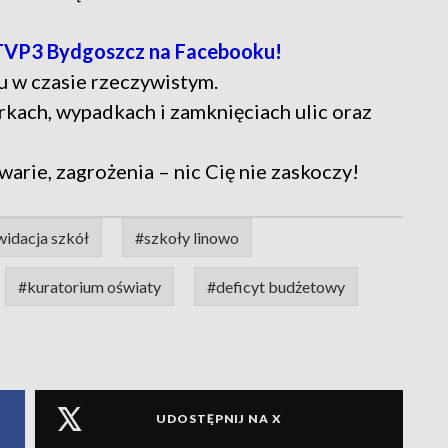
TVP3 Bydgoszcz na Facebooku!
u w czasie rzeczywistym.
rkach, wypadkach i zamknięciach ulic oraz
warie, zagrożenia – nic Cię nie zaskoczy!
widacja szkół
#szkoły linowo
#kuratorium oświaty
#deficyt budżetowy
UDOSTĘPNIJ NA X