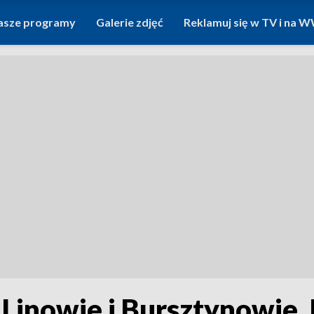
asze programy
Galerie zdjęć
Reklamuj się w TV i na
 Linowie i Bursztynowie