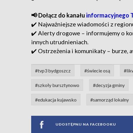
📢 Dołącz do kanału
informacyjnego 
✔️ Najważniejsze wiadomości z region
✔️ Alerty drogowe – informujemy o ko
innych utrudnieniach.
✔️ Ostrzeżenia i komunikaty – burze, a
#tvp3 bydgoszcz
#świecie osą
#lik
#szkoły bursztynowo
#decyzja gminy
#edukacja kujawsko
#samorząd lokalny
UDOSTĘPNIJ NA FACEBOOKU