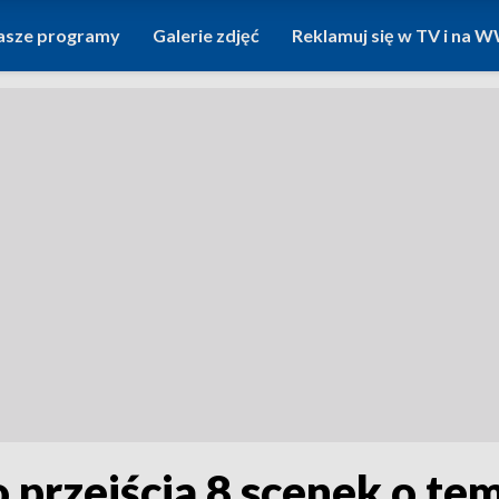
asze programy
Galerie zdjęć
Reklamuj się w TV i na
 przejścia 8 scenek o te