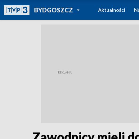
POWRÓT DO
BYDGOSZCZ
Aktualności
N
TVP REGIONY
Zawodnicy mieli do