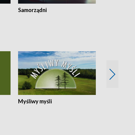
Samorządni
Wspólna sp
Myśliwy myśli
Spotkania z 