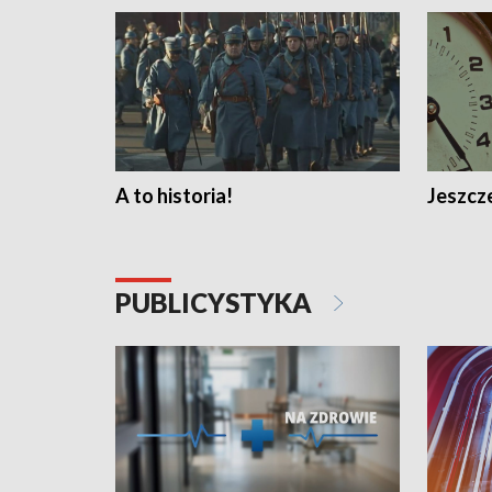
A to historia!
Jeszcze
PUBLICYSTYKA