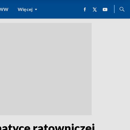
 WWW
Więcej
matyce ratowniczej.