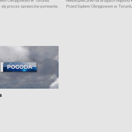
dem Okręgowym w Toruniu
Niebezpiecznie na drogach regionu 
 się proces sprawców porwanie,
Przed Sądem Okręgowym w Toruni
 tortur pod Grudziądzem • 3 mln
rozpoczął się proces sprawców por
 mogą wynosić straty po pożarze
pobicie i tortur pod Grudziądzem • 
Kossaka w Bydgoszczy •
o oszczędzanie wody • Ważne dla
cznie na drogach regionu •
rolników badania w Stacji Doświadcz
ąg sporu o pranie na bydgoskich
Oceny Odmian w Chrząstowie
kach
a