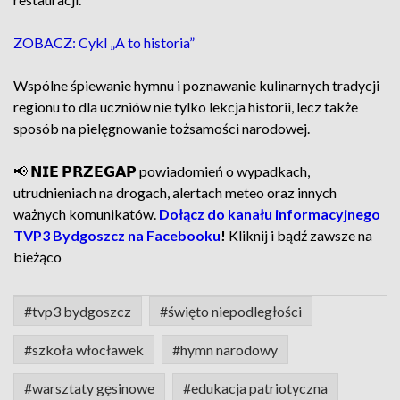
ZOBACZ: Cykl „A to historia”
Wspólne śpiewanie hymnu i poznawanie kulinarnych tradycji
regionu to dla uczniów nie tylko lekcja historii, lecz także
sposób na pielęgnowanie tożsamości narodowej.
📢 𝗡𝗜𝗘 𝗣𝗥𝗭𝗘𝗚𝗔𝗣 powiadomień o wypadkach,
utrudnieniach na drogach, alertach meteo oraz innych
ważnych komunikatów.
Dołącz do kanału informacyjnego
TVP3 Bydgoszcz na Facebooku
!
Kliknij i bądź zawsze na
bieżąco
#tvp3 bydgoszcz
#święto niepodległości
#szkoła włocławek
#hymn narodowy
#warsztaty gęsinowe
#edukacja patriotyczna