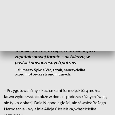
przygotować cudowne dania, które zachwycają zarówno
oko, jak i podniebienie – mówi Klaudia Frątczak, uczennica.
Mogliśmy zobaczyć odsłonę niby
tradycyjnej gęsi, o której uczymy się na
zajęciach, poznając jej wartość odżywczą.
Jednak tym razem zaprezentowano ją w
zupełnie nowej formie – na talerzu, w
postaci nowoczesnych potraw
– tłumaczy Sylwia Wojtczak, nauczycielka
przedmiotów gastronomicznych.
– Przygotowaliśmy z kucharzami formułę, którą można
łatwo wykorzystać także w domu – podczas różnych świąt,
nie tylko z okazji Dnia Niepodległości, ale również Bożego
Narodzenia – wyjaśnia Alicja Ciesielska, właścicielka
restauracji.