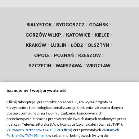
BIAŁYSTOK
/
BYDGOSZCZ
/
GDAŃSK
/
GORZÓW WLKP.
/
KATOWICE
/
KIELCE
/
KRAKÓW
/
LUBLIN
/
ŁÓDŹ
/
OLSZTYN
/
OPOLE
/
POZNAŃ
/
RZESZÓW
/
SZCZECIN
/
WARSZAWA
/
WROCŁAW
Szanujemy Twoją prywatność
Dołącz do nas:
Kliknij "Akceptuję i przechodzę do serwisu", aby wyrazić zgody na
korzystanie z technologii automatycznego śledzenia i zbierania danych,
TVP
dostęp do informacji na Twoim urządzeniu końcowym i ich
Abonament TVP
przechowywanie oraz na przetwarzanie Twoich danych osobowych przez
Regulamin TVP
nas, czyli Telewizję Polską S.A. w likwidacji (zwaną dalej również „TVP”),
Emisja w TVP
Polityka prywatności
Zaufanych Partnerów z IAB* (1201 firm)
oraz pozostałych
Zaufanych
Partnerów TVP (93 firm)
, w celach marketingowych (w tym do
Centrum informacji TVP