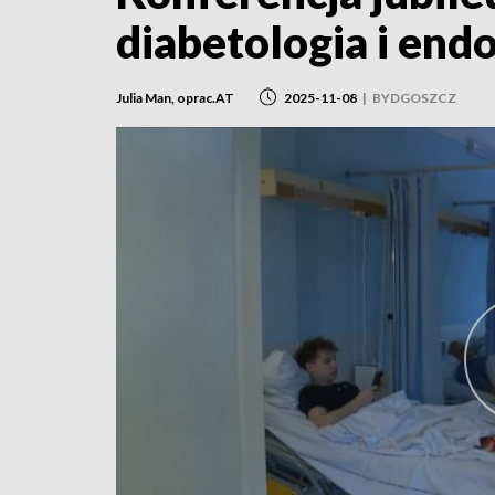
diabetologia i end
Julia Man, oprac.AT
2025-11-08
|
BYDGOSZCZ