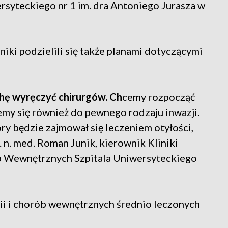
syteckiego nr 1 im. dra Antoniego Jurasza w
niki podzielili się także planami dotyczącymi
chę wyręczyć chirurgów. Ch
cemy rozpocząć
emy się również do pewnego rodzaju inwazji.
y będzie zajmował się leczeniem otyłości,
. n. med. Roman Junik, kierownik Kliniki
ób Wewnętrznych Szpitala Uniwersyteckiego
ii i chorób wewnętrznych średnio leczonych