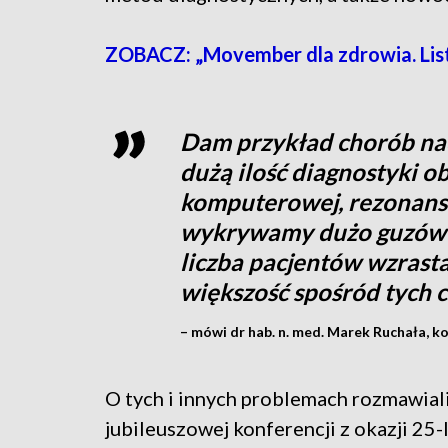
ZOBACZ: „Movember dla zdrowia. List
Dam przykład chorób na
dużą ilość diagnostyki o
komputerowej, rezonans
wykrywamy dużo guzów n
liczba pacjentów wzrasta,
większość spośród tych 
– mówi dr hab. n. med. Marek Ruchała, k
O tych i innych problemach rozmawiali 
jubileuszowej konferencji z okazji 25-