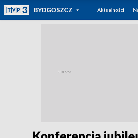
POWRÓT DO
BYDGOSZCZ
Aktualności
N
TVP REGIONY
Konferencja jubil