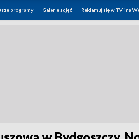
asze programy
Galerie zdjęć
Reklamuj się w TV i na
euszowa w Bydgoszczy. 