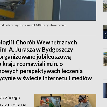
średnio leczonych jest nawet 1400 pacjentów rocznie
tologii i Chorób Wewnętrznych
 im. A. Jurasza w Bydgoszczy
 zorganizowano jubileuszową
o kraju rozmawiali m.in. o
 nowych perspektywach leczenia
ycynie w świecie internetu i mediów
znaczącego
eraz czeka na