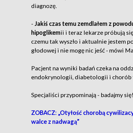
diagnozę.
-
Jakiś czas temu zemdlałem z powod
hipoglikem
ii i teraz lekarze próbują s
czemu tak wyszło i aktualnie jestem p
głodowej i nie mogę nic jeść - mówi M
Pacjent na wyniki badań czeka na oddzi
endokrynologii, diabetologii i chorób
Specjaliści przypominają - badajmy się
ZOBACZ: „Otyłość chorobą cywilizacyj
walce z nadwagą”