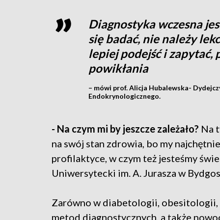
Diagnostyka wczesna jes
się badać, nie należy l
lepiej podejść i zapytać,
powikłania
– mówi prof. Alicja Hubalewska- Dydejc
Endokrynologicznego.
- Na czym mi by jeszcze zależało?
Na t
na swój stan zdrowia, bo my najchętniej
profilaktyce, w czym też jesteśmy świ
Uniwersytecki im. A. Jurasza w Bydgos
Zarówno w diabetologii, obesitologii,
metod diagnostycznych, a także nowo