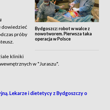
u
ię dowiedzieć
Bydgoszcz: robot w walce z
nowotworem. Pierwsza taka
odczas próby
operacja w Polsce
ateusz.
ale kliniki
 wewnętrznych w "Juraszu".
!
ną. Lekarze i dietetycy z Bydgoszczy o