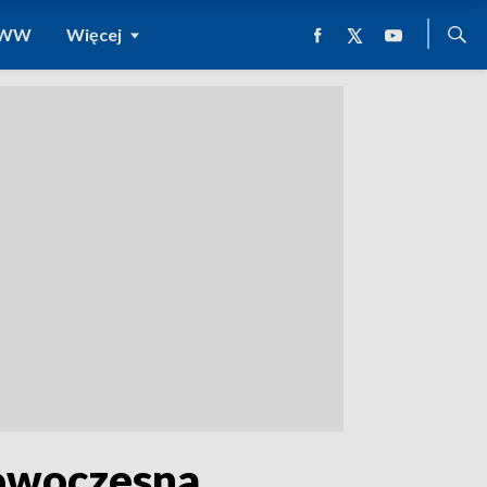
 WWW
Więcej
Nowoczesna