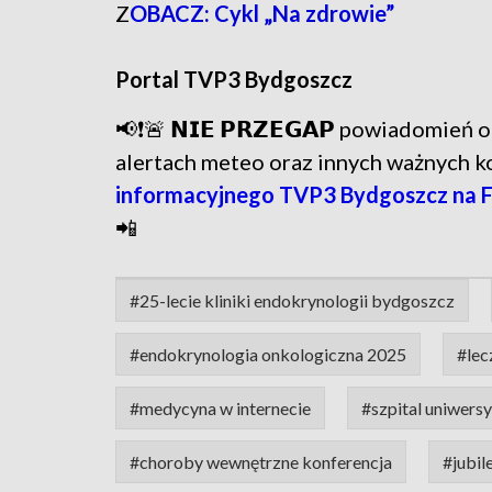
Z
OBACZ: Cykl „Na zdrowie”
Portal TVP3 Bydgoszcz
📢❗🚨 𝗡𝗜𝗘 𝗣𝗥𝗭𝗘𝗚𝗔𝗣 powiadomie
alertach meteo oraz innych ważnych 
informacyjnego TVP3 Bydgoszcz na 
📲
#25-lecie kliniki endokrynologii bydgoszcz
#endokrynologia onkologiczna 2025
#lec
#medycyna w internecie
#szpital uniwersy
#choroby wewnętrzne konferencja
#jubil