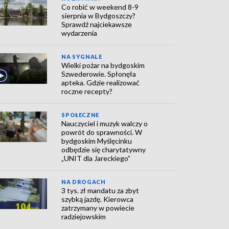
Co robić w weekend 8-9
sierpnia w Bydgoszczy?
Sprawdź najciekawsze
wydarzenia
NA SYGNALE
Wielki pożar na bydgoskim
Szwederowie. Spłonęła
apteka. Gdzie realizować
roczne recepty?
SPOŁECZNE
Nauczyciel i muzyk walczy o
powrót do sprawności. W
bydgoskim Myślęcinku
odbędzie się charytatywny
„UNIT dla Jareckiego”
NA DROGACH
3 tys. zł mandatu za zbyt
szybką jazdę. Kierowca
zatrzymany w powiecie
radziejowskim