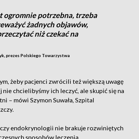
t ogromnie potrzebna, trzeba
ekceważyć żadnych objawów,
 przeczytać niż czekać na
zyk, prezes Polskiego Towarzystwa
ym, żeby pacjenci zwrócili też większą uwagę
 nie chcielibyśmy ich leczyć, ale skupić się na
etni – mówi Szymon Suwała, Szpital
zczy.
 czy endokrynologii nie brakuje rozwiniętych
czesnych sposobów leczenia.