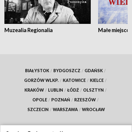
Muzealia Regionalia
Małe miejscow
BIAŁYSTOK
/
BYDGOSZCZ
/
GDAŃSK
/
GORZÓW WLKP.
/
KATOWICE
/
KIELCE
/
KRAKÓW
/
LUBLIN
/
ŁÓDŹ
/
OLSZTYN
/
OPOLE
/
POZNAŃ
/
RZESZÓW
/
SZCZECIN
/
WARSZAWA
/
WROCŁAW