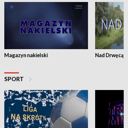
Magazyn nakielski
Nad Drwęcą
SPORT