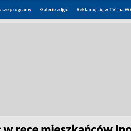
asze programy
Galerie zdjęć
Reklamuj się w TV i na
w ręce mieszkańców Ino