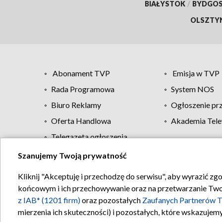
BIAŁYSTOK
/
BYDGO
OLSZTY
Abonament TVP
Emisja w TVP
Rada Programowa
System NOS
Biuro Reklamy
Ogłoszenie pr
Oferta Handlowa
Akademia Tele
Telegazeta ogłoszenia
Szanujemy Twoją prywatność
Regulamin TVP
Kliknij "Akceptuję i przechodzę do serwisu", aby wyrazić zg
końcowym i ich przechowywanie oraz na przetwarzanie Twoich
z IAB* (1201 firm)
oraz pozostałych
Zaufanych Partnerów T
mierzenia ich skuteczności) i pozostałych, które wskazujemy