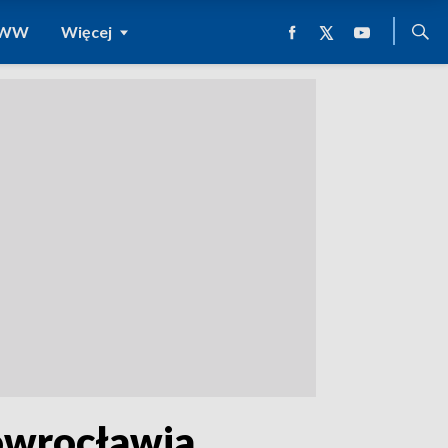
 WWW
Więcej
wrocławia.