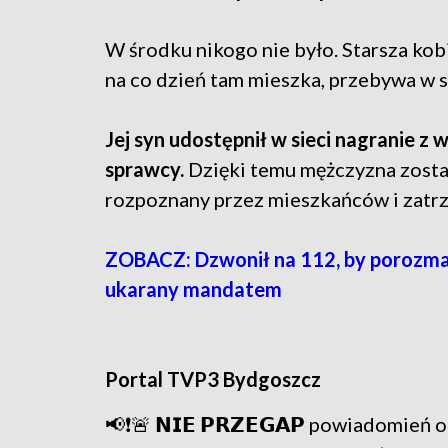
W środku nikogo nie było. Starsza kobi
na co dzień tam mieszka, przebywa w 
Jej syn udostępnił w sieci nagranie z
sprawcy.
Dzięki temu mężczyzna zosta
rozpoznany przez mieszkańców i zatrzy
ZOBACZ: Dzwonił na 112, by porozmaw
ukarany mandatem
Portal TVP3 Bydgoszcz
📢❗🚨 𝗡𝗜𝗘 𝗣𝗥𝗭𝗘𝗚𝗔𝗣 powiadomie