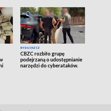
BYDGOSZCZ
CBZC rozbiło grupę
 w
podejrzaną o udostępnianie
ni
narzędzi do cyberataków.
Jeden z zatrzymanych trafił
do aresztu [wideo]