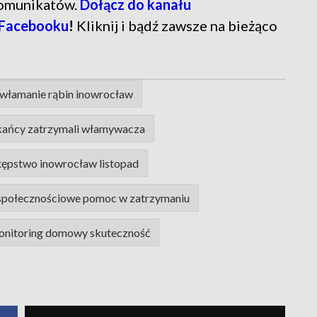
komunikatów.
Dołącz do kanału
 Facebooku
!
Kliknij i bądź zawsze na bieżąco
włamanie rąbin inowrocław
kańcy zatrzymali włamywacza
tępstwo inowrocław listopad
społecznościowe pomoc w zatrzymaniu
nitoring domowy skuteczność