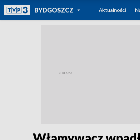
POWRÓT DO
BYDGOSZCZ
Aktualności
N
TVP REGIONY
Włamywacz wpadł 