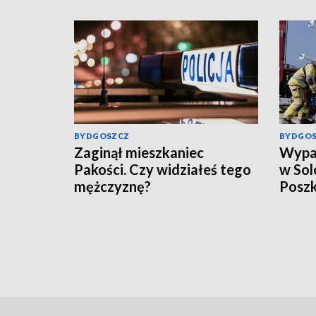
BYDGOSZCZ
BYDGO
Zaginął mieszkaniec
Wypad
Pakości. Czy widziałeś tego
w Sol
mężczyznę?
Poszk