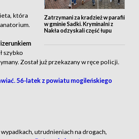
eta, która
Zatrzymani za kradzież w parafii
w gminie Sadki. Kryminalni z
sanatorium.
Nakła odzyskali część łupu
 wizerunkiem
ł szybko
many. Został już przekazany w ręce policji.
iać. 56-latek z powiatu mogileńskiego
ń o wypadkach, utrudnieniach na drogach,