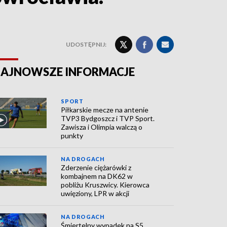
UDOSTĘPNIJ:
AJNOWSZE INFORMACJE
SPORT
Piłkarskie mecze na antenie
TVP3 Bydgoszcz i TVP Sport.
Zawisza i Olimpia walczą o
punkty
NA DROGACH
Zderzenie ciężarówki z
kombajnem na DK62 w
pobliżu Kruszwicy. Kierowca
uwięziony, LPR w akcji
NA DROGACH
Śmiertelny wypadek na S5