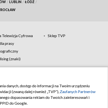
KÓW
/
LUBLIN
/
ŁÓDŹ
/
ROCŁAW
 Telewizja Cyfrowa
Sklep TVP
la prasy
tograficzny
sing (znaki)
klamy
Kontakt
rania danych, dostęp do informacji na Twoim urządzeniu
idacji (zwaną dalej również „TVP”),
Zaufanych Partnerów
anego dopasowania reklam do Twoich zainteresowań i
a PPID do Google.