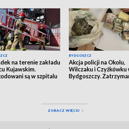
SZCZ
BYDGOSZCZ
ek na terenie zakładu
Akcja policji na Okolu,
cu Kujawskim.
Wilczaku i Czyżkówku
odowani są w szpitalu
Bydgoszczy. Zatrzyma
mężczyźni, przejęte
kilogramy narkotyków
[wideo, aktualizacja]
ZOBACZ WIĘCEJ