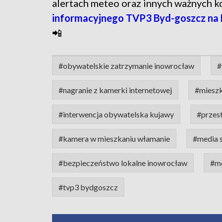
alertach meteo oraz innych ważnych 
informacyjnego TVP3 Byd-goszcz na
📲
#obywatelskie zatrzymanie inowrocław
#
#nagranie z kamerki internetowej
#miesz
#interwencja obywatelska kujawy
#przes
#kamera w mieszkaniu włamanie
#media 
#bezpieczeństwo lokalne inowrocław
#mo
#tvp3 bydgoszcz