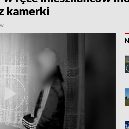
z kamerki
AW
N