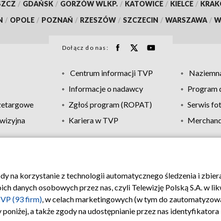
SZCZ
/
GDAŃSK
/
GORZÓW WLKP.
/
KATOWICE
/
KIELCE
/
KRA
N
/
OPOLE
/
POZNAŃ
/
RZESZÓW
/
SZCZECIN
/
WARSZAWA
/
W
Dołącz do nas:
Centrum informacji TVP
Naziemna
Informacje o nadawcy
Program d
zetargowe
Zgłoś program (ROPAT)
Serwis fo
wizyjna
Kariera w TVP
Merchandi
Polityka prywatności
Moje zgody
Pomoc
Biuro re
ody na korzystanie z technologii automatycznego śledzenia i zbie
 danych osobowych przez nas, czyli Telewizję Polską S.A. w likw
VP (93 firm)
, w celach marketingowych (w tym do zautomatyzow
 poniżej, a także zgody na udostępnianie przez nas identyfikator