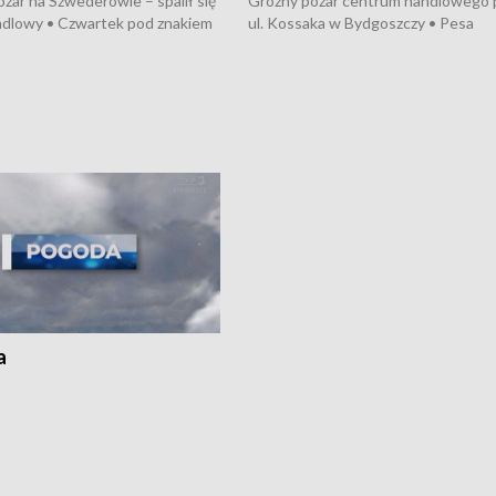
żar na Szwederowie – spalił się
Groźny pożar centrum handlowego 
ndlowy • Czwartek pod znakiem
ul. Kossaka w Bydgoszczy • Pesa
burz • Dobre prognozy dla
wyprodukuje nowoczesne,
 – rolnicy mogą liczyć na
energooszczędne pociągi dla Polregi
lony • Akcja porodowa na trasie
Zmiany w przepisach o pomocy
uń – pomógł policyjny patrol •
społecznej • Przed nami 10. jubileu
my na kolejną odsłonę programu
Festiwal Wisły
ato”
a