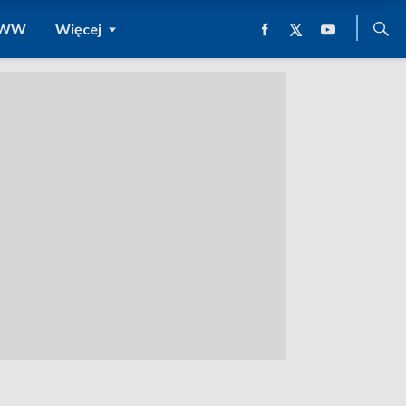
 WWW
Więcej