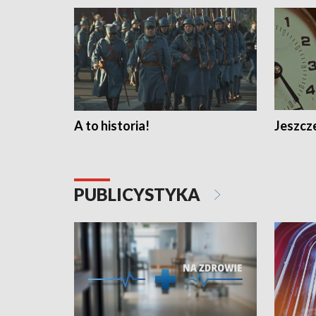
A to historia!
Jeszcze
PUBLICYSTYKA