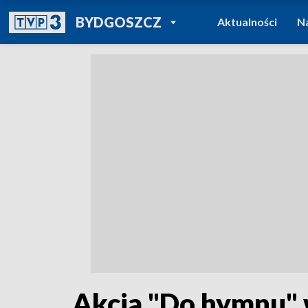
POWRÓT DO
BYDGOSZCZ
Aktualności
N
TVP REGIONY
Akcja "Do hymnu"