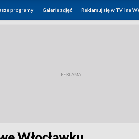
asze programy
Galerie zdjęć
Reklamuj się w TV i na
 we Włocławku