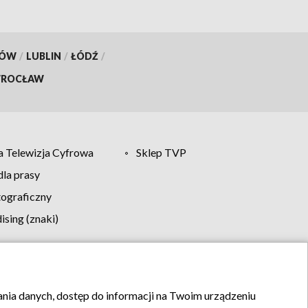
KÓW
/
LUBLIN
/
ŁÓDŹ
/
ROCŁAW
 Telewizja Cyfrowa
Sklep TVP
la prasy
tograficzny
sing (znaki)
klamy
Kontakt
rania danych, dostęp do informacji na Twoim urządzeniu