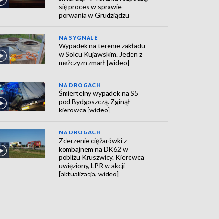
się proces w sprawie
porwania w Grudziądzu
NA SYGNALE
Wypadek na terenie zakładu
w Solcu Kujawskim. Jeden z
mężczyzn zmarł [wideo]
NA DROGACH
Śmiertelny wypadek na S5
pod Bydgoszczą. Zginął
kierowca [wideo]
NA DROGACH
Zderzenie ciężarówki z
kombajnem na DK62 w
pobliżu Kruszwicy. Kierowca
uwięziony, LPR w akcji
[aktualizacja, wideo]