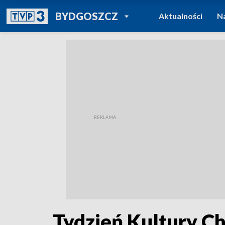
POWRÓT DO
BYDGOSZCZ
Aktualności
N
TVP REGIONY
Tydzień Kultury Ch