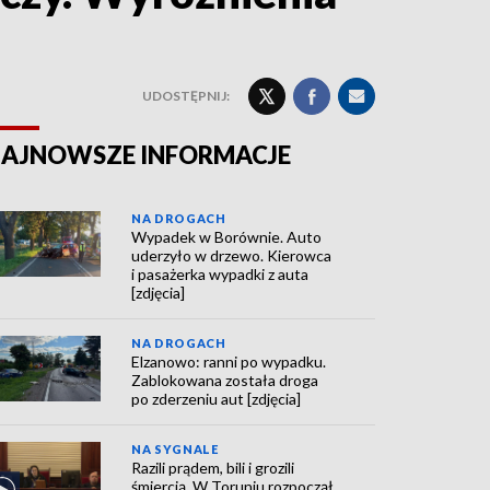
UDOSTĘPNIJ:
AJNOWSZE INFORMACJE
NA DROGACH
Wypadek w Borównie. Auto
uderzyło w drzewo. Kierowca
i pasażerka wypadki z auta
[zdjęcia]
NA DROGACH
Elzanowo: ranni po wypadku.
Zablokowana została droga
po zderzeniu aut [zdjęcia]
NA SYGNALE
Razili prądem, bili i grozili
śmiercią. W Toruniu rozpoczął