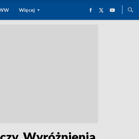
 WWW
Więcej
zczy. Wyróżnienia