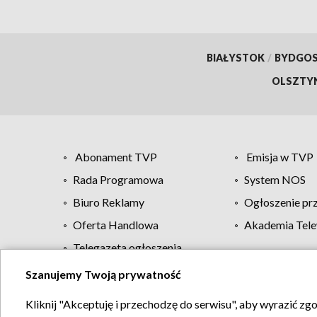
BIAŁYSTOK
/
BYDGO
OLSZTY
Abonament TVP
Emisja w TVP
Rada Programowa
System NOS
Biuro Reklamy
Ogłoszenie pr
Oferta Handlowa
Akademia Tele
Telegazeta ogłoszenia
Szanujemy Twoją prywatność
Regulamin TVP
Kliknij "Akceptuję i przechodzę do serwisu", aby wyrazić zg