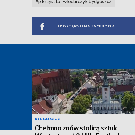
#p krzysztof włodarczyk bydgoszcz
UDOSTĘPNIJ NA FACEBOOKU
BYDGOSZCZ
Chełmno znów stolicą sztuki.