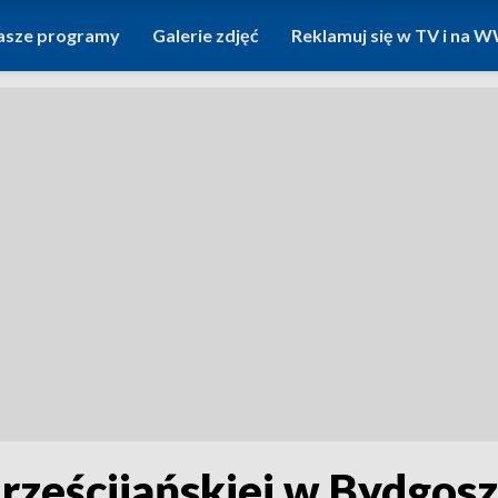
asze programy
Galerie zdjęć
Reklamuj się w TV i na
rześcijańskiej w Bydgos