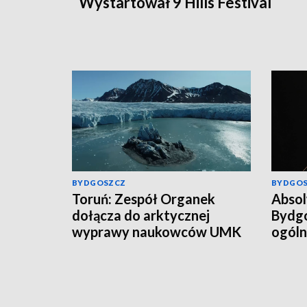
Wystartował 9 Hills Festival
BYDGOSZCZ
BYDGO
Toruń: Zespół Organek
Abso
dołącza do arktycznej
Bydgo
wyprawy naukowców UMK
ogóln
Damia
pierw