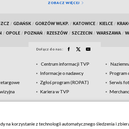
ZOBACZ WIĘCEJ
SZCZ
/
GDAŃSK
/
GORZÓW WLKP.
/
KATOWICE
/
KIELCE
/
KRA
N
/
OPOLE
/
POZNAŃ
/
RZESZÓW
/
SZCZECIN
/
WARSZAWA
/
W
Dołącz do nas:
Centrum informacji TVP
Naziemna
Informacje o nadawcy
Program d
zetargowe
Zgłoś program (ROPAT)
Serwis fo
wizyjna
Kariera w TVP
Merchandi
Polityka prywatności
Moje zgody
Pomoc
Biuro re
ody na korzystanie z technologii automatycznego śledzenia i zbie