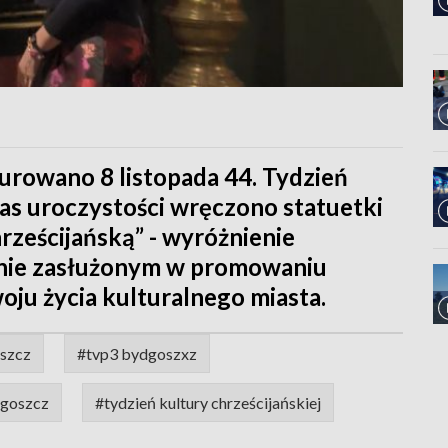
urowano 8 listopada 44. Tydzień
zas uroczystości wręczono statuetki
rześcijańską” - wyróżnienie
nie zasłużonym w promowaniu
woju życia kulturalnego miasta.
szcz
#tvp3 bydgoszxz
dgoszcz
#tydzień kultury chrześcijańskiej