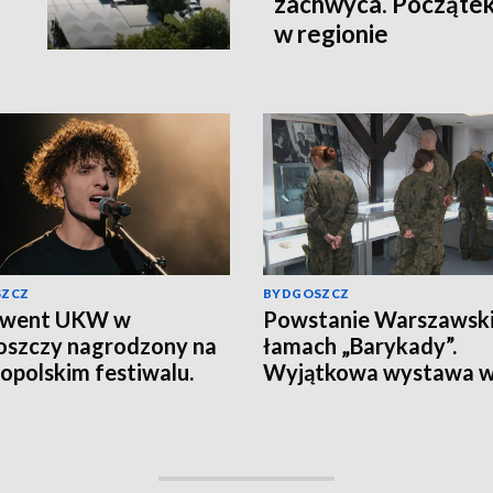
zachwyca. Początek
w regionie
SZCZ
BYDGOSZCZ
lwent UKW w
Powstanie Warszawski
szczy nagrodzony na
łamach „Barykady”.
opolskim festiwalu.
Wyjątkowa wystawa 
n Manikowski zdobył
Toruniu
sze miejsce