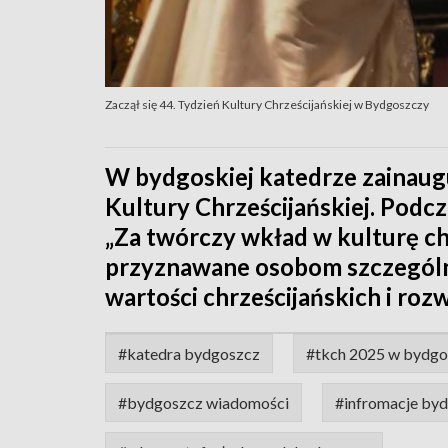
Zaczął się 44. Tydzień Kultury Chrześcijańskiej w Bydgoszczy
W bydgoskiej katedrze zainaug
Kultury Chrześcijańskiej. Podc
„Za twórczy wkład w kulturę ch
przyznawane osobom szczegól
wartości chrześcijańskich i roz
#katedra bydgoszcz
#tkch 2025 w bydgo
#bydgoszcz wiadomości
#infromacje by