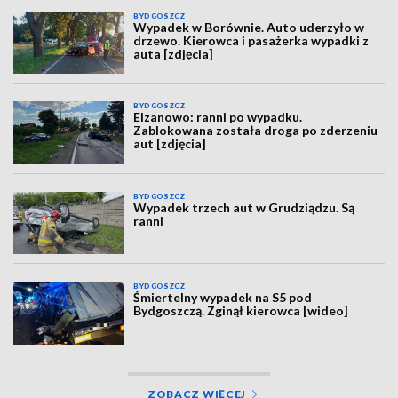
BYDGOSZCZ
Wypadek w Borównie. Auto uderzyło w
drzewo. Kierowca i pasażerka wypadki z
auta [zdjęcia]
BYDGOSZCZ
Elzanowo: ranni po wypadku.
Zablokowana została droga po zderzeniu
aut [zdjęcia]
BYDGOSZCZ
Wypadek trzech aut w Grudziądzu. Są
ranni
BYDGOSZCZ
Śmiertelny wypadek na S5 pod
Bydgoszczą. Zginął kierowca [wideo]
ZOBACZ WIĘCEJ