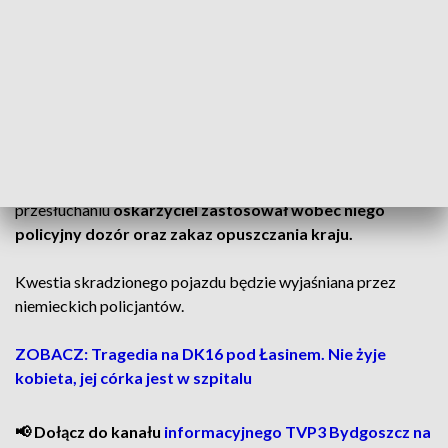
Policjanci zabezpieczyli volkswagena na strzeżonym
parkingu.
Śledczy z Radziejowa przedstawili 35-latkowi zarzut
złamania sądowego zakazu prowadzenia pojazdów, za co
grozi do pięciu lat pozbawienia wolności.
Zatrzymany został doprowadzony do prokuratury. Po
przesłuchaniu
oskarżyciel zastosował wobec niego
policyjny dozór oraz zakaz opuszczania kraju.
Kwestia skradzionego pojazdu będzie wyjaśniana przez
niemieckich policjantów.
ZOBACZ: Tragedia na DK16 pod Łasinem. Nie żyje
kobieta, jej córka jest w szpitalu
📢 Dołącz do kanału
informacyjnego TVP3 Bydgoszcz na