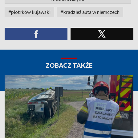
#piotrków kujawski
#kradzież auta w niemczech
ZOBACZ TAKŻE