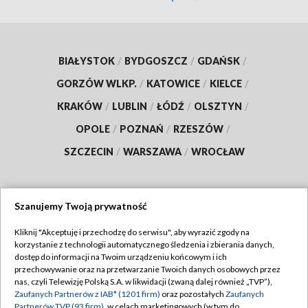
BIAŁYSTOK
/
BYDGOSZCZ
/
GDAŃSK
/
GORZÓW WLKP.
/
KATOWICE
/
KIELCE
/
KRAKÓW
/
LUBLIN
/
ŁÓDŹ
/
OLSZTYN
/
OPOLE
/
POZNAŃ
/
RZESZÓW
/
SZCZECIN
/
WARSZAWA
/
WROCŁAW
Szanujemy Twoją prywatność
Dołącz do nas:
Kliknij "Akceptuję i przechodzę do serwisu", aby wyrazić zgody na
korzystanie z technologii automatycznego śledzenia i zbierania danych,
TVP
dostęp do informacji na Twoim urządzeniu końcowym i ich
Abonament TVP
przechowywanie oraz na przetwarzanie Twoich danych osobowych przez
Regulamin TVP
nas, czyli Telewizję Polską S.A. w likwidacji (zwaną dalej również „TVP”),
Emisja w TVP
Polityka prywatności
Zaufanych Partnerów z IAB* (1201 firm)
oraz pozostałych
Zaufanych
Partnerów TVP (93 firm)
, w celach marketingowych (w tym do