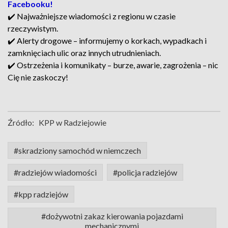
Facebooku!
✔️ Najważniejsze wiadomości z regionu w czasie
rzeczywistym.
✔️ Alerty drogowe – informujemy o korkach, wypadkach i
zamknięciach ulic oraz innych utrudnieniach.
✔️ Ostrzeżenia i komunikaty – burze, awarie, zagrożenia – nic
Cię nie zaskoczy!
Źródło:
KPP w Radziejowie
#skradziony samochód w niemczech
#radziejów wiadomości
#policja radziejów
#kpp radziejów
#dożywotni zakaz kierowania pojazdami
mechanicznymi