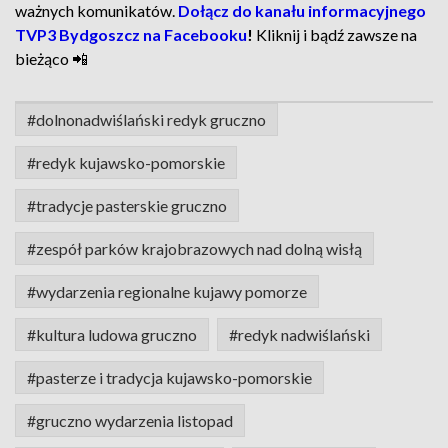
ważnych komunikatów.
Dołącz do kanału informacyjnego
TVP3 Bydgoszcz na Facebooku
!
Kliknij i bądź zawsze na
bieżąco 📲
#dolnonadwiślański redyk gruczno
#redyk kujawsko-pomorskie
#tradycje pasterskie gruczno
#zespół parków krajobrazowych nad dolną wisłą
#wydarzenia regionalne kujawy pomorze
#kultura ludowa gruczno
#redyk nadwiślański
#pasterze i tradycja kujawsko-pomorskie
#gruczno wydarzenia listopad