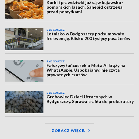
Kurki i prawdziwki już są w kujawsko-
pomorskich lasach. Sanepid ostrzega
przed pomyłkami
BYDGOSZCZ
Lotnisko w Bydgoszczy podsumowało
frekwencję. Blisko 200 tysięcy pasażerów
BYDGOSZCZ
Fałszywy łańcuszek o Meta AI krąży na
WhatsAppie. Uspokajamy: nie czyta
prywatnych czatów
BYDGOSZCZ
Grobowiec Dzieci Utraconych w
Bydgoszczy. Sprawa trafiła do prokuratury
ZOBACZ WIĘCEJ