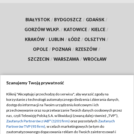
BIAŁYSTOK
/
BYDGOSZCZ
/
GDAŃSK
/
GORZÓW WLKP.
/
KATOWICE
/
KIELCE
/
KRAKÓW
/
LUBLIN
/
ŁÓDŹ
/
OLSZTYN
/
OPOLE
/
POZNAŃ
/
RZESZÓW
/
SZCZECIN
/
WARSZAWA
/
WROCŁAW
Szanujemy Twoją prywatność
Dołącz do nas:
Kliknij "Akceptuję i przechodzę do serwisu", aby wyrazić zgody na
korzystanie z technologii automatycznego śledzenia i zbierania danych,
TVP
dostęp do informacji na Twoim urządzeniu końcowym i ich
Abonament TVP
przechowywanie oraz na przetwarzanie Twoich danych osobowych przez
Regulamin TVP
nas, czyli Telewizję Polską S.A. w likwidacji (zwaną dalej również „TVP”),
Emisja w TVP
Polityka prywatności
Zaufanych Partnerów z IAB* (1201 firm)
oraz pozostałych
Zaufanych
Partnerów TVP (93 firm)
, w celach marketingowych (w tym do
Centrum informacji TVP
Moje zgody
zautomatyzowanego dopasowania reklam do Twoich zainteresowań i