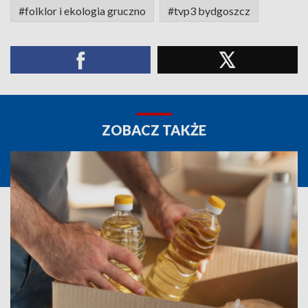
#folklor i ekologia gruczno
#tvp3 bydgoszcz
ZOBACZ TAKŻE