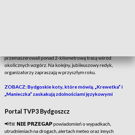
-
XVI, XVIII wiek są informacje o pogłowiu owiec
, o
spłonięciu owczarni i odbudowaniu, o licytacji zagrodowych
byków – wylicza Jarosław Pająkowski z Zespołu Parków
Krajobrazowych nad Dolną Wisłą.
Na koniec uczestnicy wraz ze stadem owiec i baranów
przemaszerowali ponad 2-kilometrową trasą wśród
okolicznych wzgórz. Na kolejny, jubileuszowy redyk,
organizatorzy zapraszają w przyszłym roku.
ZOBACZ: Bydgoskie koty, które mówią. „Krewetka” i
„Manieczka” zaskakują zdolnościami językowymi
Portal TVP3 Bydgoszcz
📢❗🚨 𝗡𝗜𝗘 𝗣𝗥𝗭𝗘𝗚𝗔𝗣 powiadomień o wypadkach,
utrudnieniach na drogach, alertach meteo oraz innych