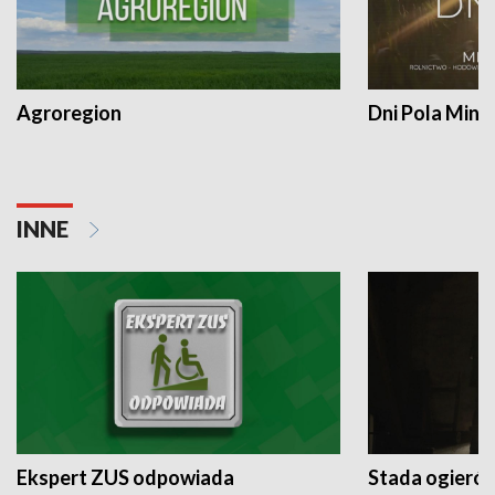
Agroregion
Dni Pola Min
INNE
Ekspert ZUS odpowiada
Stada ogieró