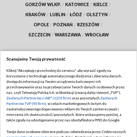
GORZÓW WLKP.
/
KATOWICE
/
KIELCE
/
KRAKÓW
/
LUBLIN
/
ŁÓDŹ
/
OLSZTYN
/
OPOLE
/
POZNAŃ
/
RZESZÓW
/
SZCZECIN
/
WARSZAWA
/
WROCŁAW
Szanujemy Twoją prywatność
Dołącz do nas:
Kliknij "Akceptuję i przechodzę do serwisu", aby wyrazić zgody na
korzystanie z technologii automatycznego śledzenia i zbierania danych,
TVP
dostęp do informacji na Twoim urządzeniu końcowym i ich
Abonament TVP
przechowywanie oraz na przetwarzanie Twoich danych osobowych przez
Regulamin TVP
nas, czyli Telewizję Polską S.A. w likwidacji (zwaną dalej również „TVP”),
Emisja w TVP
Polityka prywatności
Zaufanych Partnerów z IAB* (1201 firm)
oraz pozostałych
Zaufanych
Partnerów TVP (93 firm)
, w celach marketingowych (w tym do
Centrum informacji TVP
Moje zgody
zautomatyzowanego dopasowania reklam do Twoich zainteresowań i
mierzenia ich skuteczności) i pozostałych, które wskazujemy poniżej, a
Naziemna Telewizja Cyfrowa
Pomoc
także zgody na udostępnianie przez nas identyfikatora PPID do Google.
Sklep TVP
Biuro reklamy
Twoje dane osobowe zbierane podczas odwiedzania przez Ciebie naszych
Rada Programowa