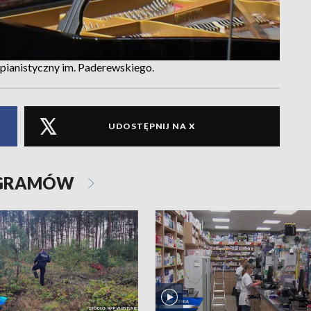
ianistyczny im. Paderewskiego.
UDOSTĘPNIJ NA X
OGRAMÓW