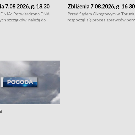
ia 7.08.2026, g. 18.30
Zbliżenia 7.08.2026, g. 16.30
DNIA: Potwierdzono DNA
Przed Sądem Okręgowym w Toruni
ych szczątków, należą do
rozpoczął się proces sprawców por
j Jowity Zielińskiej • Tragiczny
pobicie i tortur pod Grudziądzem • 
c serwisowych w studni w Solcu
zł - tyle mogą wynosić straty po poż
 • Festiwal dziewięciu wzgórz
przy ul. Kossaka w Bydgoszczy •
e i Festiwal Wisły w kilku
Niebezpiecznie na drogach regionu 
regionu • Problem z realizacją
Dalszy ciąg sporu o pranie na bydgo
 spaleniu apteki w Bydgoszczy •
Kapuściskach
ąg sąsiedzkiego sporu o
nie prania
a