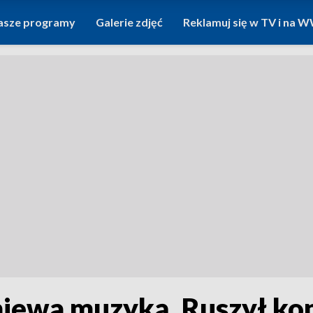
asze programy
Galerie zdjęć
Reklamuj się w TV i na
iewa muzyką. Ruszył kon