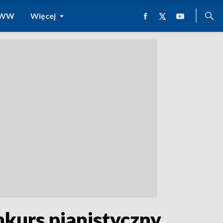
 WWW
Więcej
kurs pianistyczny