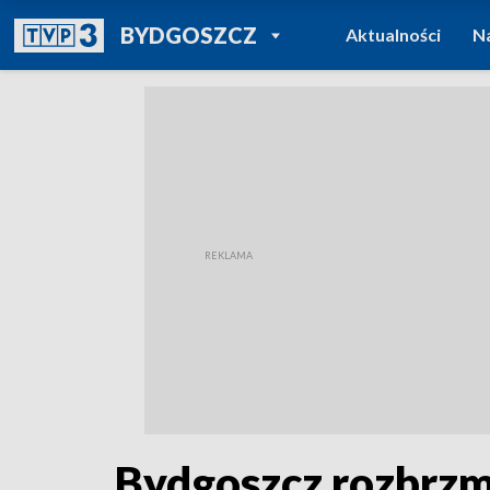
POWRÓT DO
BYDGOSZCZ
Aktualności
N
TVP REGIONY
Bydgoszcz rozbrzm