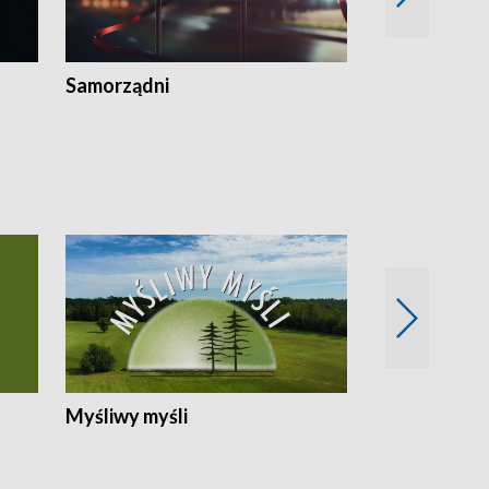
Samorządni
Wspólna sp
Myśliwy myśli
Spotkania z 