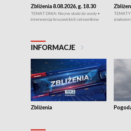
Zbliżenia 8.08.2026, g. 18.30
Zbliżen
TEMAT DNIA: Nocne skoki do wody •
TEMATY 
interwencja kruszwickich ratowników
znalezion
WOPR mogła zapobiec tragedii • Koniec
zaginione
prac na Rondzie Fordońskim • Na Wyspie
finał pra
Młyńskiej świętowano urodziny Mariana
Kujawskim
Rejewskiego • Kujawski Festiwal Pieśni
w Chełmni
INFORMACJE
Ludowej w Inowrocławiu • Rekord w
miastach 
kiszeniu ogórków w gminie Łasin
recept po
Dalszy ci
wywiesza
Zbliżenia
Pogod