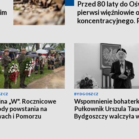
Przed 80 laty do Oś
kim
pierwsi więźniowie 
koncentracyjnego. 
SZCZ
BYDGOSZCZ
na „W". Rocznicowe
Wspomnienie bohaterk
dy powstania na
Pułkownik Urszula Tau
ach i Pomorzu
Bydgoszczy walczyła 
powstaniu warszawski
Zobacz reportaż