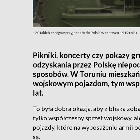
120 takich czołgów przyjechało do Polski w czerwcu 1919 roku
Pikniki, koncerty czy pokazy g
odzyskania przez Polskę niepod
sposobów. W Toruniu mieszkańcy
wojskowym pojazdom, tym wspó
lat.
To była dobra okazja, aby z bliska zob
tylko współczesny sprzęt wojskowy, al
pojazdy, które na wyposażeniu armii o
są.