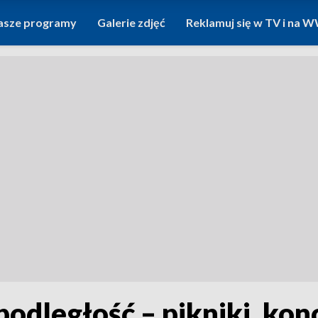
asze programy
Galerie zdjęć
Reklamuj się w TV i na
podległość – pikniki, ko