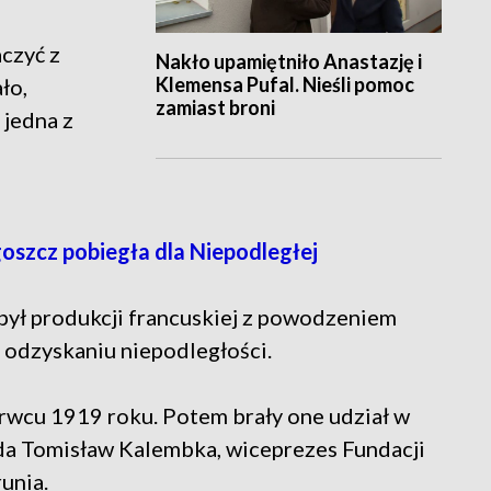
aczyć z
Nakło upamiętniło Anastazję i
Klemensa Pufal. Nieśli pomoc
ło,
zamiast broni
 jedna z
zcz pobiegła dla Niepodległej
był produkcji francuskiej z powodzeniem
 odzyskaniu niepodległości.
zerwcu 1919 roku. Potem brały one udział w
da Tomisław Kalembka, wiceprezes Fundacji
runia.