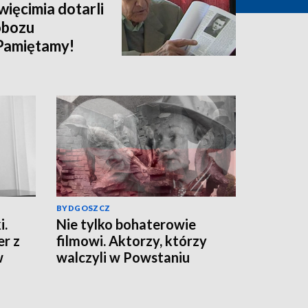
więcimia dotarli
obozu
Pamiętamy!
BYDGOSZCZ
i.
Nie tylko bohaterowie
er z
filmowi. Aktorzy, którzy
w
walczyli w Powstaniu
m.
Warszawskim