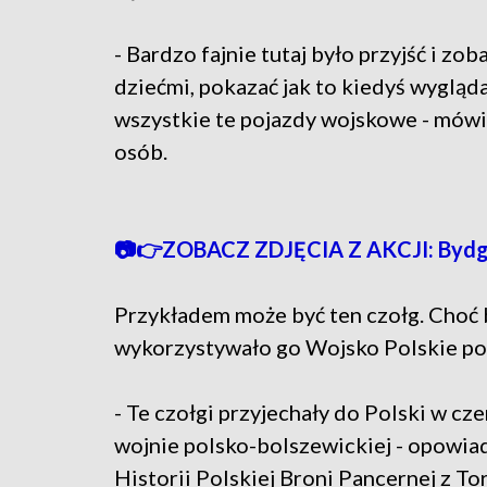
- Bardzo fajnie tutaj było przyjść i zob
dziećmi, pokazać jak to kiedyś wygląda
wszystkie te pojazdy wojskowe - mówi
osób.
📷👉ZOBACZ ZDJĘCIA Z AKCJI: Bydgos
Przykładem może być ten czołg. Choć 
wykorzystywało go Wojsko Polskie po
- Te czołgi przyjechały do Polski w c
wojnie polsko-bolszewickiej - opowia
Historii Polskiej Broni Pancernej z To