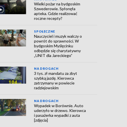
Wielki pożar na bydgoskim
Szwederowie. Spłonęła
apteka. Gdzie realizować
roczne recepty?
SPOŁECZNE
Nauczyciel i muzyk walczy o
powrót do sprawności. W
bydgoskim Myślęcinku
odbędzie się charytatywny
„UNIT dla Jareckiego”
NA DROGACH
3 tys. zł mandatu za zbyt
szybką jazdę. Kierowca
zatrzymany w powiecie
radziejowskim
NA DROGACH
Wypadek w Borównie. Auto
uderzyło w drzewo. Kierowca
i pasażerka wypadki z auta
[zdjęcia]