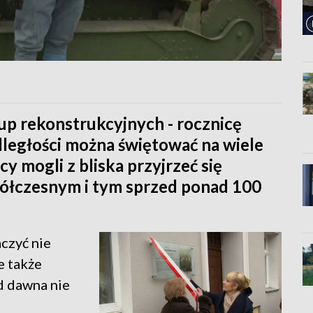
rup rekonstrukcyjnych - rocznicę
ległości można świętować na wiele
 mogli z bliska przyjrzeć się
łczesnym i tym sprzed ponad 100
aczyć nie
e także
d dawna nie