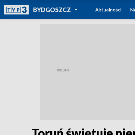
POWRÓT DO
BYDGOSZCZ
Aktualności
N
TVP REGIONY
Toruń świętuje nie