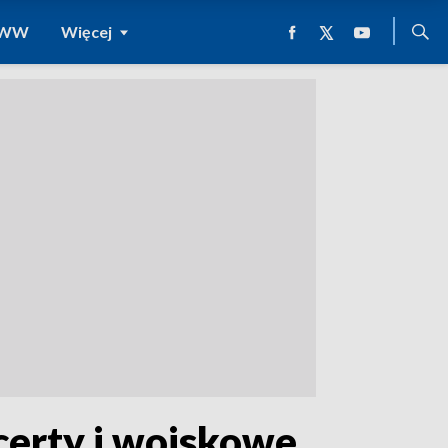
 WWW
Więcej
ncerty i wojskowe