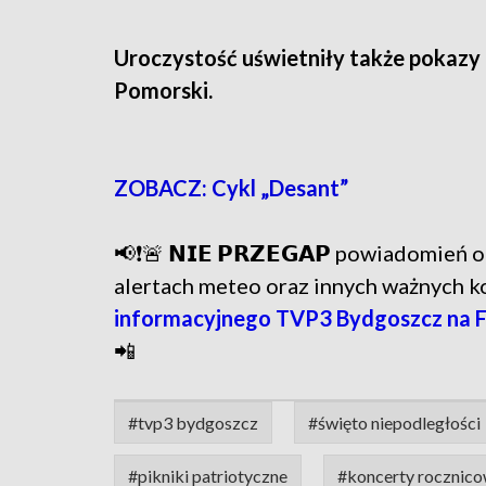
Uroczystość uświetniły także pokazy
Pomorski.
ZOBACZ: Cykl „Desant”
📢❗🚨 𝗡𝗜𝗘 𝗣𝗥𝗭𝗘𝗚𝗔𝗣 powiadomie
alertach meteo oraz innych ważnych 
informacyjnego TVP3 Bydgoszcz na 
📲
#tvp3 bydgoszcz
#święto niepodległości
#pikniki patriotyczne
#koncerty rocznic