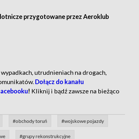
 lotnicze przygotowane przez Aeroklub
ń o wypadkach, utrudnieniach na drogach,
komunikatów.
Dołącz do kanału
Facebooku
!
Kliknij i bądź zawsze na bieżąco
#obchody toruń
#wojskowe pojazdy
owe
#grupy rekonstrukcyjne