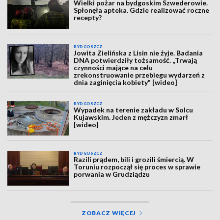
Wielki pożar na bydgoskim Szwederowie.
Spłonęła apteka. Gdzie realizować roczne
recepty?
BYDGOSZCZ
Jowita Zielińska z Lisin nie żyje. Badania
DNA potwierdziły tożsamość. „Trwają
czynności mające na celu
zrekonstruowanie przebiegu wydarzeń z
dnia zaginięcia kobiety" [wideo]
BYDGOSZCZ
Wypadek na terenie zakładu w Solcu
Kujawskim. Jeden z mężczyzn zmarł
[wideo]
BYDGOSZCZ
Razili prądem, bili i grozili śmiercią. W
Toruniu rozpoczął się proces w sprawie
porwania w Grudziądzu
ZOBACZ WIĘCEJ