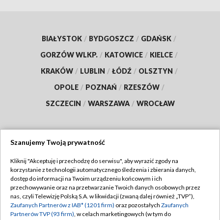
BIAŁYSTOK
/
BYDGOSZCZ
/
GDAŃSK
/
GORZÓW WLKP.
/
KATOWICE
/
KIELCE
/
KRAKÓW
/
LUBLIN
/
ŁÓDŹ
/
OLSZTYN
/
OPOLE
/
POZNAŃ
/
RZESZÓW
/
SZCZECIN
/
WARSZAWA
/
WROCŁAW
Szanujemy Twoją prywatność
Dołącz do nas:
Kliknij "Akceptuję i przechodzę do serwisu", aby wyrazić zgody na
korzystanie z technologii automatycznego śledzenia i zbierania danych,
TVP
dostęp do informacji na Twoim urządzeniu końcowym i ich
Abonament TVP
przechowywanie oraz na przetwarzanie Twoich danych osobowych przez
Regulamin TVP
nas, czyli Telewizję Polską S.A. w likwidacji (zwaną dalej również „TVP”),
Emisja w TVP
Polityka prywatności
Zaufanych Partnerów z IAB* (1201 firm)
oraz pozostałych
Zaufanych
Partnerów TVP (93 firm)
, w celach marketingowych (w tym do
Centrum informacji TVP