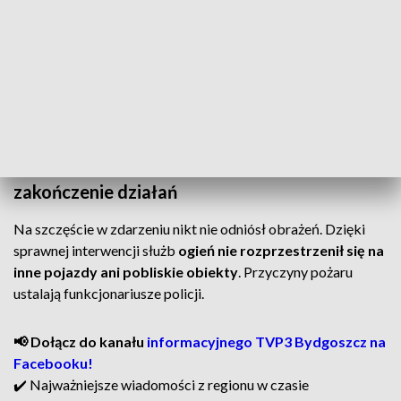
miejsce przybył również patrol policji z Komisariatu w
Dobrzejewicach, który zabezpieczył teren i przeprowadził
czynności wyjaśniające.
Akcja trwała około 40 minut
. Po zakończeniu działań
zastępy wróciły do swoich baz.
Brak osób poszkodowanych i szybkie
zakończenie działań
Na szczęście w zdarzeniu nikt nie odniósł obrażeń. Dzięki
sprawnej interwencji służb
ogień nie rozprzestrzenił się na
inne pojazdy ani pobliskie obiekty
. Przyczyny pożaru
ustalają funkcjonariusze policji.
📢 Dołącz do kanału
informacyjnego TVP3 Bydgoszcz na
Facebooku!
✔️ Najważniejsze wiadomości z regionu w czasie