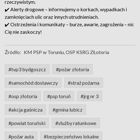
rzeczywistym.
✔️ Alerty drogowe – informujemy o korkach, wypadkach i
zamknięciach ulic oraz innych utrudnieniach.
✔️ Ostrzeżenia i komunikaty – burze, awarie, zagrożenia – nic
Cię nie zaskoczy!
Źródło:
KM PSP w Toruniu, OSP KSRG ZŁotoria
#tvp3 bydgoszcz
#pożar złotoria
#samochód dostawczy
#straż pożarna
#osp złotoria
#psp toruń
#jrg nr 3
#akcja gaśnicza
#gmina lubicz
#powiat toruński
#służby ratunkowe
#pożar auta
#bezpieczeństwo lokalne