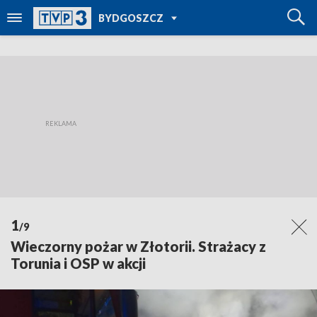
POWRÓT DO
BYDGOSZCZ
TVP REGIONY
1
/9
Wieczorny pożar w Złotorii. Strażacy z
Torunia i OSP w akcji