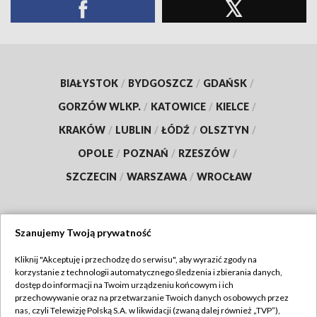
BIAŁYSTOK
/
BYDGOSZCZ
/
GDAŃSK
/
GORZÓW WLKP.
/
KATOWICE
/
KIELCE
/
KRAKÓW
/
LUBLIN
/
ŁÓDŹ
/
OLSZTYN
/
OPOLE
/
POZNAŃ
/
RZESZÓW
/
SZCZECIN
/
WARSZAWA
/
WROCŁAW
Szanujemy Twoją prywatność
Dołącz do nas:
Kliknij "Akceptuję i przechodzę do serwisu", aby wyrazić zgody na
korzystanie z technologii automatycznego śledzenia i zbierania danych,
TVP
dostęp do informacji na Twoim urządzeniu końcowym i ich
Abonament TVP
przechowywanie oraz na przetwarzanie Twoich danych osobowych przez
Regulamin TVP
nas, czyli Telewizję Polską S.A. w likwidacji (zwaną dalej również „TVP”),