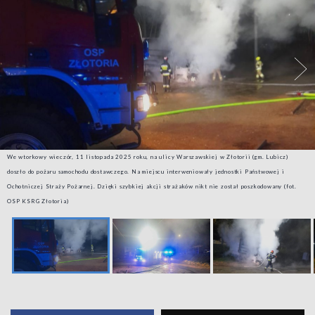
We wtorkowy wieczór, 11 listopada 2025 roku, na ulicy Warszawskiej w Złotorii (gm. Lubicz)
doszło do pożaru samochodu dostawczego. Na miejscu interweniowały jednostki Państwowej i
Ochotniczej Straży Pożarnej. Dzięki szybkiej akcji strażaków nikt nie został poszkodowany (fot.
OSP KSRG Złotoria)