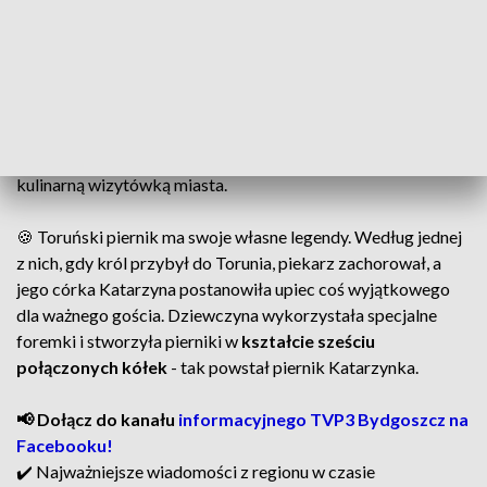
wymagało wielu drogich składników. Przy produkcji
pierników używano
miodu, imbiru, cynamonu czy
goździków
.
Festiwal Piernika w Toruniu to okazja do świętowania i
zgłębienia tajemnic jednego z najbardziej
charakterystycznych symboli Torunia. Piernik stał się
kulinarną wizytówką miasta.
🍪 Toruński piernik ma swoje własne legendy. Według jednej
z nich, gdy król przybył do Torunia, piekarz zachorował, a
jego córka Katarzyna postanowiła upiec coś wyjątkowego
dla ważnego gościa. Dziewczyna wykorzystała specjalne
foremki i stworzyła pierniki w
kształcie sześciu
połączonych kółek
- tak powstał piernik Katarzynka.
📢 Dołącz do kanału
informacyjnego TVP3 Bydgoszcz na
Facebooku!
✔️ Najważniejsze wiadomości z regionu w czasie