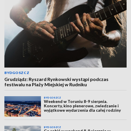
BYDGOSZCZ
Grudziądz: Ryszard Rynkowski wystąpi podczas
festiwalu na Plaży Miejskiej w Rudniku
BYDGOSZCZ
Weekend w Toruniu 8-9 sierpnia.
Koncerty, kino plenerowe, zwiedzanie i
wyjątkowe wydarzenia dla całej rodziny
BYDGOSZCZ
Co robić w weekend 8-9 sierpnia w