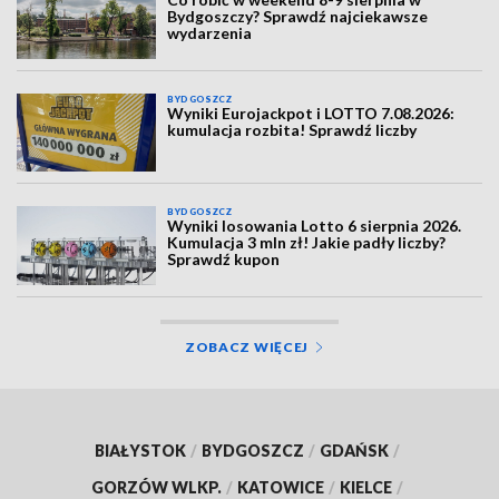
Bydgoszczy? Sprawdź najciekawsze
wydarzenia
BYDGOSZCZ
Wyniki Eurojackpot i LOTTO 7.08.2026:
kumulacja rozbita! Sprawdź liczby
BYDGOSZCZ
Wyniki losowania Lotto 6 sierpnia 2026.
Kumulacja 3 mln zł! Jakie padły liczby?
Sprawdź kupon
ZOBACZ WIĘCEJ
BIAŁYSTOK
/
BYDGOSZCZ
/
GDAŃSK
/
GORZÓW WLKP.
/
KATOWICE
/
KIELCE
/