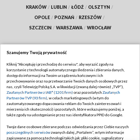
KRAKÓW
/
LUBLIN
/
ŁÓDŹ
/
OLSZTYN
/
OPOLE
/
POZNAŃ
/
RZESZÓW
/
SZCZECIN
/
WARSZAWA
/
WROCŁAW
Szanujemy Twoją prywatność
Dołącz do nas:
Kliknij "Akceptuję i przechodzę do serwisu", aby wyrazić zgody na
korzystanie z technologii automatycznego śledzenia i zbierania danych,
TVP
dostęp do informacji na Twoim urządzeniu końcowym i ich
Abonament TVP
przechowywanie oraz na przetwarzanie Twoich danych osobowych przez
Regulamin TVP
nas, czyli Telewizję Polską S.A. w likwidacji (zwaną dalej również „TVP”),
Emisja w TVP
Polityka prywatności
Zaufanych Partnerów z IAB* (1201 firm)
oraz pozostałych
Zaufanych
Partnerów TVP (93 firm)
, w celach marketingowych (w tym do
Centrum informacji TVP
Moje zgody
zautomatyzowanego dopasowania reklam do Twoich zainteresowań i
mierzenia ich skuteczności) i pozostałych, które wskazujemy poniżej, a
Naziemna Telewizja Cyfrowa
Pomoc
także zgody na udostępnianie przez nas identyfikatora PPID do Google.
Sklep TVP
Biuro reklamy
Twoje dane osobowe zbierane podczas odwiedzania przez Ciebie naszych
Rada Programowa
Kontakt
poszczególnych serwisów
zwanych dalej „Portalem”, w tym informacje
zapisywane za pomocą technologii takich jak: pliki cookie, sygnalizatory