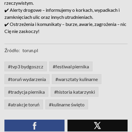
rzeczywistym.
✔️ Alerty drogowe – informujemy o korkach, wypadkach i
zamknięciach ulic oraz innych utrudnieniach.
✔️ Ostrzeżenia i komunikaty – burze, awarie, zagrożenia – nic
Cię nie zaskoczy!
Źródło:
torun.pl
#tvp3 bydgoszcz
#festiwal piernika
#toruń wydarzenia
#warsztaty kulinarne
#tradycja piernika
#historia katarzynki
#atrakcje toruń
#kulinarne święto