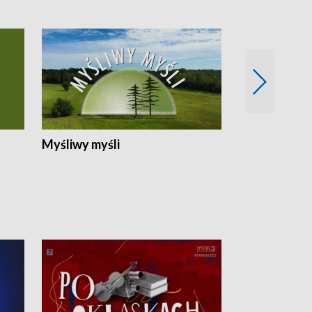
Myśliwy myśli
Spotkania z 