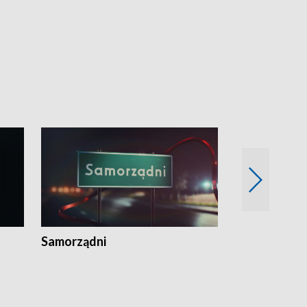
Samorządni
Wspólna sp