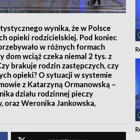
ystycznego wynika, że w Polsce
h opieki rodzicielskiej. Pod koniec
i przebywało w różnych formach
R
cy dom wciąż czeka niemal 2 tys. z
Czy brakuje rodzin zastępczych, czy
ch opieki? O sytuacji w systemie
ozmowie z Katarzyną Ormanowską –
ika działu rodzinnej pieczy
, oraz Weronika Jankowska,
R