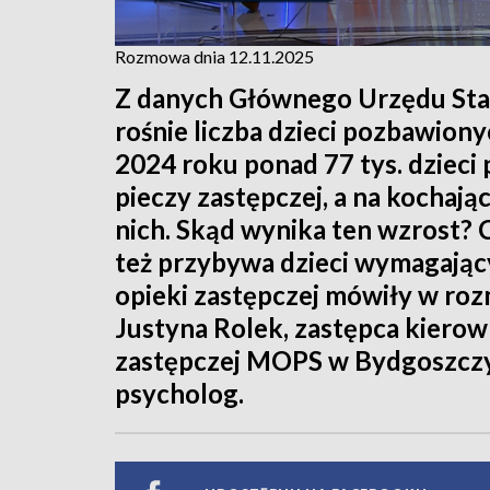
Rozmowa dnia 12.11.2025
Z danych Głównego Urzędu Stat
rośnie liczba dzieci pozbawionyc
2024 roku ponad 77 tys. dziec
pieczy zastępczej, a na kochają
nich. Skąd wynika ten wzrost? 
też przybywa dzieci wymagający
opieki zastępczej mówiły w r
Justyna Rolek, zastępca kierown
zastępczej MOPS w Bydgoszczy
psycholog.