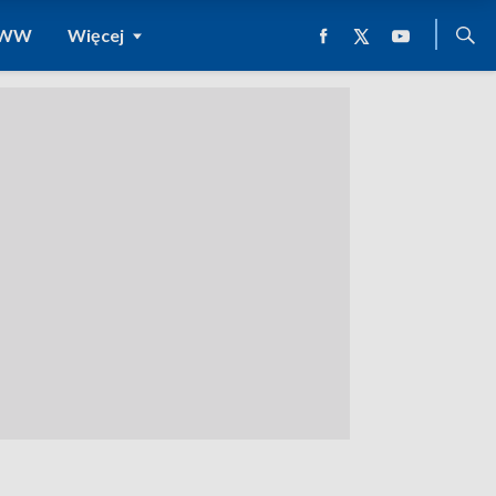
 WWW
Więcej