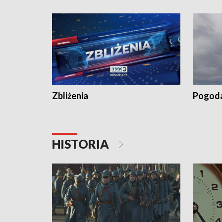
recept po spaleniu apteki w Bydgoszczy •
Kapuścis
Dalszy ciąg sąsiedzkiego sporu o
wywieszanie prania
Zbliżenia
Pogod
HISTORIA