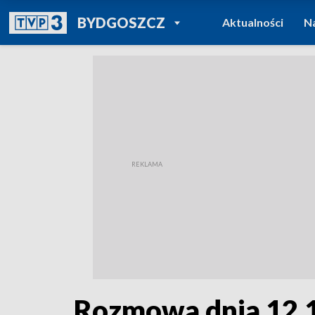
POWRÓT DO
BYDGOSZCZ
Aktualności
N
TVP REGIONY
Rozmowa dnia 12.