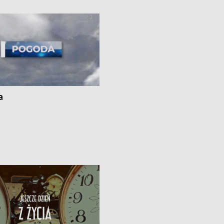
kach
a