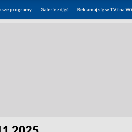
asze programy
Galerie zdjęć
Reklamuj się w TV i na
11.2025