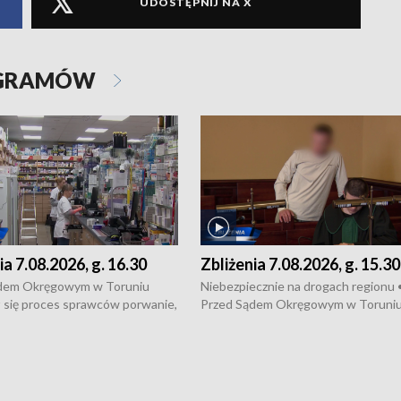
UDOSTĘPNIJ NA X
OGRAMÓW
ia 7.08.2026, g. 16.30
Zbliżenia 7.08.2026, g. 15.30
dem Okręgowym w Toruniu
Niebezpiecznie na drogach regionu 
 się proces sprawców porwanie,
Przed Sądem Okręgowym w Toruni
 tortur pod Grudziądzem • 3 mln
rozpoczął się proces sprawców por
 mogą wynosić straty po pożarze
pobicie i tortur pod Grudziądzem • 
Kossaka w Bydgoszczy •
o oszczędzanie wody • Ważne dla
cznie na drogach regionu •
rolników badania w Stacji Doświadcz
ąg sporu o pranie na bydgoskich
Oceny Odmian w Chrząstowie