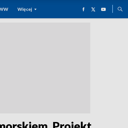
 WWW
Więcej
morskiem. Projekt