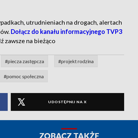
 wypadkach, utrudnieniach na drogach, alertach
tów.
Dołącz do kanału informacyjnego TVP3
dź zawsze na bieżąco
#piecza zastępcza
#projekt rodzina
#pomoc społeczna
UDOSTĘPNIJ NA X
ZOBACZ TAKŻE