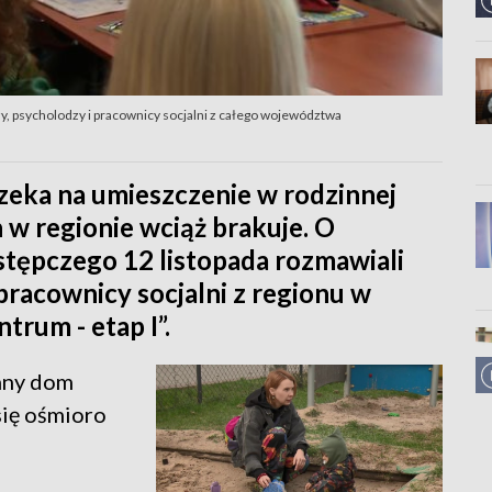
, psycholodzy i pracownicy socjalni z całego województwa
zeka na umieszczenie w rodzinnej
n w regionie wciąż brakuje. O
stępczego 12 listopada rozmawiali
pracownicy socjalni z regionu w
trum - etap I”.
inny dom
się ośmioro