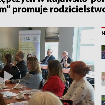
m” promuje rodzicielstw
N