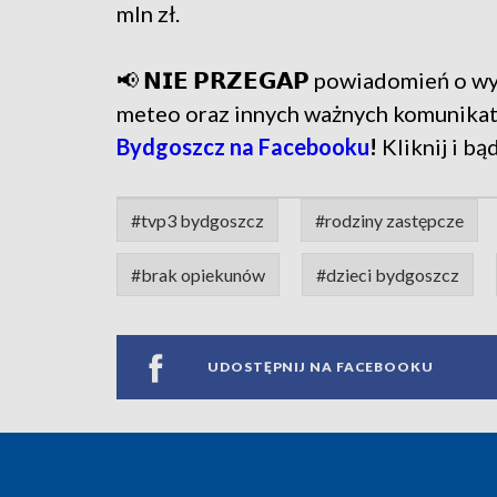
mln zł.
📢 𝗡𝗜𝗘 𝗣𝗥𝗭𝗘𝗚𝗔𝗣 powiadomień o
meteo oraz innych ważnych komunika
Bydgoszcz na Facebooku
!
Kliknij i bą
#tvp3 bydgoszcz
#rodziny zastępcze
#brak opiekunów
#dzieci bydgoszcz
UDOSTĘPNIJ NA FACEBOOKU