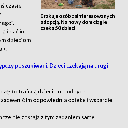
mś czasie
e
Brakuje osób zainteresowanych
adopcją. Na nowy dom ciągle
rego”.
czeka 50 dzieci
ą i dać im
tym dzieciom
ak.
czy poszukiwani. Dzieci czekają na drugi
często trafiają dzieci po trudnych
y zapewnić im odpowiednią opiekę i wsparcie.
ępcze nie zostają z tym zadaniem same.