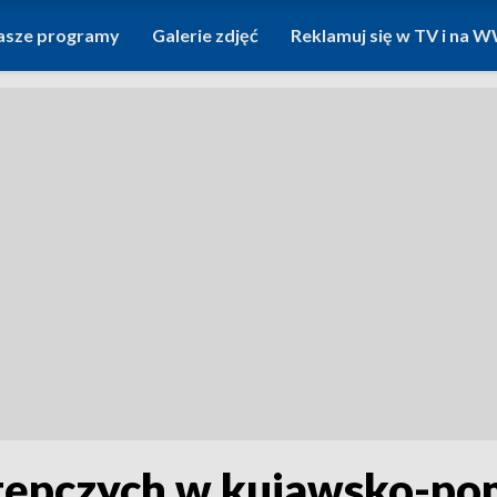
asze programy
Galerie zdjęć
Reklamuj się w TV i na
stępczych w kujawsko-po