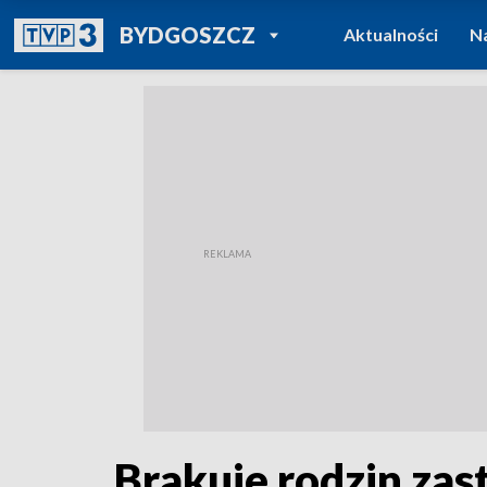
POWRÓT DO
BYDGOSZCZ
Aktualności
N
TVP REGIONY
Brakuje rodzin za