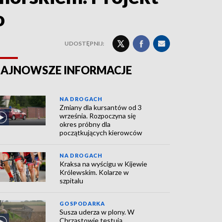
o
UDOSTĘPNIJ:
AJNOWSZE INFORMACJE
NA DROGACH
Zmiany dla kursantów od 3
września. Rozpoczyna się
okres próbny dla
początkujących kierowców
NA DROGACH
Kraksa na wyścigu w Kijewie
Królewskim. Kolarze w
szpitalu
GOSPODARKA
Susza uderza w plony. W
Chrząstowie testują