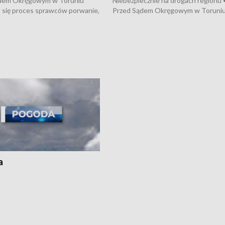
dem Okręgowym w Toruniu
Niebezpiecznie na drogach regionu 
 się proces sprawców porwanie,
Przed Sądem Okręgowym w Toruni
 tortur pod Grudziądzem • 3 mln
rozpoczął się proces sprawców por
 mogą wynosić straty po pożarze
pobicie i tortur pod Grudziądzem • 
Kossaka w Bydgoszczy •
o oszczędzanie wody • Ważne dla
cznie na drogach regionu •
rolników badania w Stacji Doświadcz
ąg sporu o pranie na bydgoskich
Oceny Odmian w Chrząstowie
kach
a