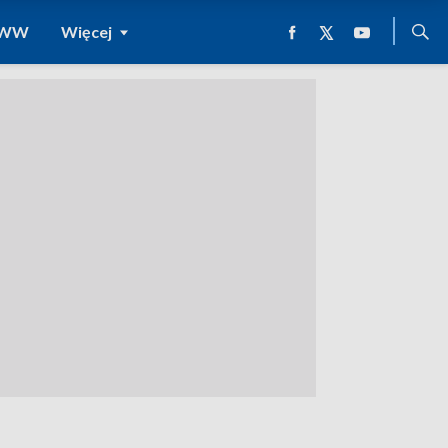
 WWW
Więcej