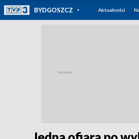
POWRÓT DO
BYDGOSZCZ
Aktualności
N
TVP REGIONY
Jedna ofiara po wy