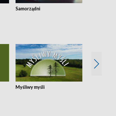
Samorządni
Wspólna sp
Myśliwy myśli
Spotkania z 