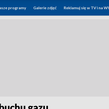
asze programy
Galerie zdjęć
Reklamuj się w TV i na
buchu gazu.