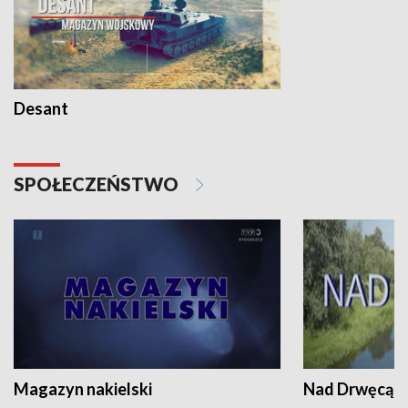
Desant
SPOŁECZEŃSTWO
Magazyn nakielski
Nad Drwęcą