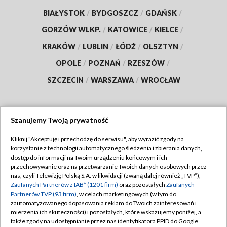
BIAŁYSTOK
/
BYDGOSZCZ
/
GDAŃSK
/
GORZÓW WLKP.
/
KATOWICE
/
KIELCE
/
KRAKÓW
/
LUBLIN
/
ŁÓDŹ
/
OLSZTYN
/
OPOLE
/
POZNAŃ
/
RZESZÓW
/
SZCZECIN
/
WARSZAWA
/
WROCŁAW
Szanujemy Twoją prywatność
Dołącz do nas:
Kliknij "Akceptuję i przechodzę do serwisu", aby wyrazić zgody na
korzystanie z technologii automatycznego śledzenia i zbierania danych,
TVP
dostęp do informacji na Twoim urządzeniu końcowym i ich
Abonament TVP
przechowywanie oraz na przetwarzanie Twoich danych osobowych przez
Regulamin TVP
nas, czyli Telewizję Polską S.A. w likwidacji (zwaną dalej również „TVP”),
Emisja w TVP
Polityka prywatności
Zaufanych Partnerów z IAB* (1201 firm)
oraz pozostałych
Zaufanych
Partnerów TVP (93 firm)
, w celach marketingowych (w tym do
Centrum informacji TVP
Moje zgody
zautomatyzowanego dopasowania reklam do Twoich zainteresowań i
mierzenia ich skuteczności) i pozostałych, które wskazujemy poniżej, a
Naziemna Telewizja Cyfrowa
Pomoc
także zgody na udostępnianie przez nas identyfikatora PPID do Google.