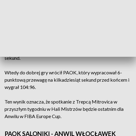
temu po 30 minutach Anwil zbliżył się do PAOK 80:75.
Dobra passa Anwilu trwała również w czwartej kwarcie. Już
po kilku minutach gracze z Włocławka po raz drugi w tym
meczu objęli prowadzenie. W kolejnych minutach obie
drużyny na przemian trafiały do kosza, co zwiastowało, że
losy zwycięstwa jednej z drużyn będą ważyć się do ostatnich
sekund.
Wtedy do dobrej gry wrócił PAOK, który wypracował 6-
punktową przewagę na kilkadziesiąt sekund przed końcem i
wygrał 104:96.
Ten wynik oznacza, że spotkanie z Trepcą Mitrovica w
przyszłym tygodniu w Hali Mistrzów będzie ostatnim dla
Anwilu w FIBA Europe Cup.
PAOK SALONIKI - ANWIL WŁOCŁAWEK