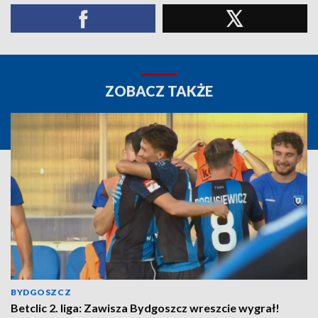
ZOBACZ TAKŻE
BYDGOSZCZ
Betclic 2. liga: Zawisza Bydgoszcz wreszcie wygrał!