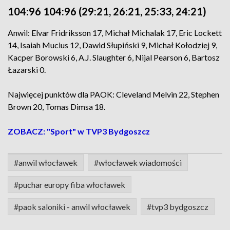
104:96 104:96 (29:21, 26:21, 25:33, 24:21)
Anwil: Elvar Fridriksson 17, Michał Michalak 17, Eric Lockett
14, Isaiah Mucius 12, Dawid Słupiński 9, Michał Kołodziej 9,
Kacper Borowski 6, A.J. Slaughter 6, Nijal Pearson 6, Bartosz
Łazarski 0.
Najwięcej punktów dla PAOK: Cleveland Melvin 22, Stephen
Brown 20, Tomas Dimsa 18.
ZOBACZ: "Sport" w TVP3 Bydgoszcz
#anwil włocławek
#włocławek wiadomości
#puchar europy fiba włocławek
#paok saloniki - anwil włocławek
#tvp3 bydgoszcz