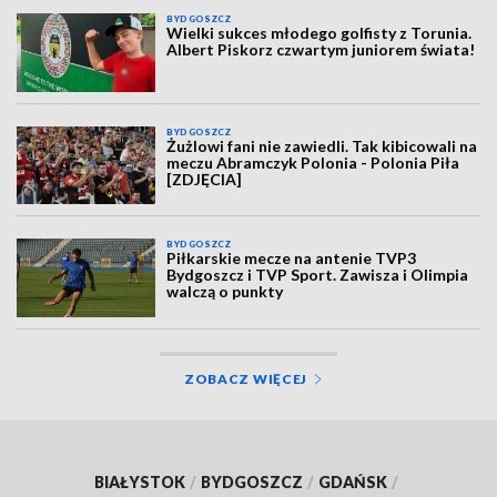
BYDGOSZCZ
Wielki sukces młodego golfisty z Torunia.
Albert Piskorz czwartym juniorem świata!
BYDGOSZCZ
Żużlowi fani nie zawiedli. Tak kibicowali na
meczu Abramczyk Polonia - Polonia Piła
[ZDJĘCIA]
BYDGOSZCZ
Piłkarskie mecze na antenie TVP3
Bydgoszcz i TVP Sport. Zawisza i Olimpia
walczą o punkty
ZOBACZ WIĘCEJ
BIAŁYSTOK
/
BYDGOSZCZ
/
GDAŃSK
/