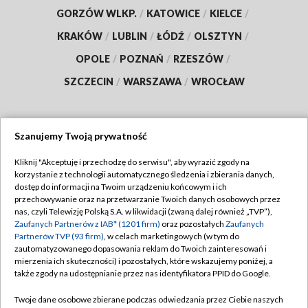
GORZÓW WLKP.
/
KATOWICE
/
KIELCE
/
KRAKÓW
/
LUBLIN
/
ŁÓDŹ
/
OLSZTYN
/
OPOLE
/
POZNAŃ
/
RZESZÓW
/
SZCZECIN
/
WARSZAWA
/
WROCŁAW
Szanujemy Twoją prywatność
Dołącz do nas:
Kliknij "Akceptuję i przechodzę do serwisu", aby wyrazić zgody na
korzystanie z technologii automatycznego śledzenia i zbierania danych,
TVP
dostęp do informacji na Twoim urządzeniu końcowym i ich
Abonament TVP
przechowywanie oraz na przetwarzanie Twoich danych osobowych przez
Regulamin TVP
nas, czyli Telewizję Polską S.A. w likwidacji (zwaną dalej również „TVP”),
Emisja w TVP
Polityka prywatności
Zaufanych Partnerów z IAB* (1201 firm)
oraz pozostałych
Zaufanych
Partnerów TVP (93 firm)
, w celach marketingowych (w tym do
Centrum informacji TVP
Moje zgody
zautomatyzowanego dopasowania reklam do Twoich zainteresowań i
mierzenia ich skuteczności) i pozostałych, które wskazujemy poniżej, a
Naziemna Telewizja Cyfrowa
Pomoc
także zgody na udostępnianie przez nas identyfikatora PPID do Google.
Sklep TVP
Biuro reklamy
Twoje dane osobowe zbierane podczas odwiedzania przez Ciebie naszych