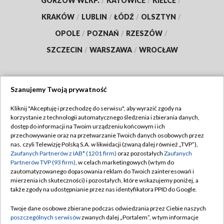
GORZÓW WLKP.
/
KATOWICE
/
KIELCE
/
KRAKÓW
/
LUBLIN
/
ŁÓDŹ
/
OLSZTYN
/
OPOLE
/
POZNAŃ
/
RZESZÓW
/
SZCZECIN
/
WARSZAWA
/
WROCŁAW
Szanujemy Twoją prywatność
Dołącz do nas:
Kliknij "Akceptuję i przechodzę do serwisu", aby wyrazić zgody na
korzystanie z technologii automatycznego śledzenia i zbierania danych,
TVP
dostęp do informacji na Twoim urządzeniu końcowym i ich
Abonament TVP
przechowywanie oraz na przetwarzanie Twoich danych osobowych przez
Regulamin TVP
nas, czyli Telewizję Polską S.A. w likwidacji (zwaną dalej również „TVP”),
Emisja w TVP
Zaufanych Partnerów z IAB* (1201 firm)
oraz pozostałych
Zaufanych
Polityka prywatności
Partnerów TVP (93 firm)
, w celach marketingowych (w tym do
Centrum informacji TVP
Moje zgody
zautomatyzowanego dopasowania reklam do Twoich zainteresowań i
mierzenia ich skuteczności) i pozostałych, które wskazujemy poniżej, a
Naziemna Telewizja Cyfrowa
Pomoc
także zgody na udostępnianie przez nas identyfikatora PPID do Google.
Sklep TVP
Biuro reklamy
Twoje dane osobowe zbierane podczas odwiedzania przez Ciebie naszych
Rada Programowa
poszczególnych serwisów
zwanych dalej „Portalem”, w tym informacje
Kontakt