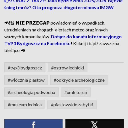
👉ZOBACZ TAKŻE: Jaka będzie zima 2025/2026. Będzie
śnieg i mróz? Oto prognoza długoterminowa IMGW
📢❗🚨 𝗡𝗜𝗘 𝗣𝗥𝗭𝗘𝗚𝗔𝗣 powiadomień o wypadkach,
utrudnieniach na drogach, alertach meteo oraz innych
ważnych komunikatów.
Dołącz do kanału informacyjnego
TVP3 Bydgoszcz na Facebooku
!
Kliknij i bądź zawsze na
bieżąco 📲
#tvp3 bydgoszcz
#ostrow lednicki
#włócznia piastów
#odkrycie archeologiczne
#archeologia podwodna
#umk toruń
#muzeum lednica
#piastowskie zabytki