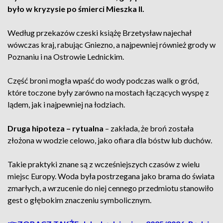
było w kryzysie po śmierci Mieszka II.
Według przekazów czeski książę Brzetysław najechał
wówczas kraj, rabując Gniezno, a najpewniej również grody w
Poznaniu i na Ostrowie Lednickim.
Część broni mogła wpaść do wody podczas walk o gród,
które toczone były zarówno na mostach łączących wyspę z
lądem, jak i najpewniej na łodziach.
Druga hipoteza – rytualna
– zakłada, że broń została
złożona w wodzie celowo, jako ofiara dla bóstw lub duchów.
Takie praktyki znane są z wcześniejszych czasów z wielu
miejsc Europy. Woda była postrzegana jako brama do świata
zmarłych, a wrzucenie do niej cennego przedmiotu stanowiło
gest o głębokim znaczeniu symbolicznym.