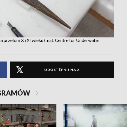
a przełom X i XI wieku (mat. Centre for Underwater
UDOSTĘPNIJ NA X
OGRAMÓW