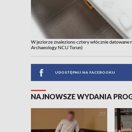
W jeziorze znaleziono cztery włócznie datowane n
Archaeology NCU Torun)
UDOSTĘPNIJ NA FACEBOOKU
NAJNOWSZE WYDANIA PR