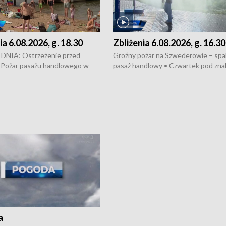
ia 6.08.2026, g. 18.30
Zbliżenia 6.08.2026, g. 16.30
NIA: Ostrzeżenie przed
Groźny pożar na Szwederowie – spali
 Pożar pasażu handlowego w
pasaż handlowy • Czwartek pod zna
y • Policja rozbiła lokalną siatkę
upałów i burz • Dobre prognozy dla
– grozi im do 12 lat więzienia •
kukurydzy – rolnicy mogą liczyć na
odowa na trasie Rypin-Toruń –
wysokie plony • Akcja porodowa na 
licyjny patrol • Wyjątkowy
Rypin-Toruń – pomógł policyjny patr
UMK w Toruniu
Zapraszamy na kolejną odsłonę pro
„Studio Lato”
a