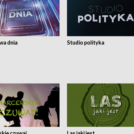
a dnia
Studio polityka
skie czuwaj
Las jaki jest