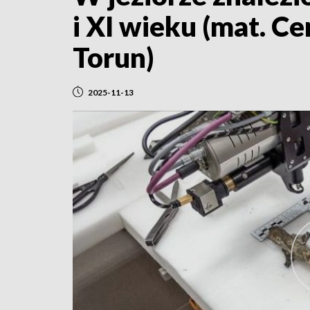
i XI wieku (mat. 
Torun)
2025-11-13