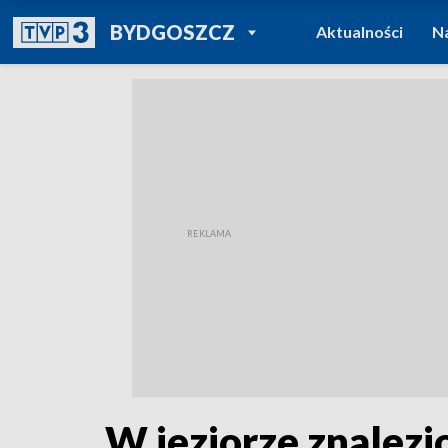
POWRÓT DO
BYDGOSZCZ
Aktualności
N
TVP REGIONY
W jeziorze znalez