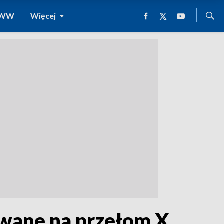
 WWW
Więcej
owane na przełom X