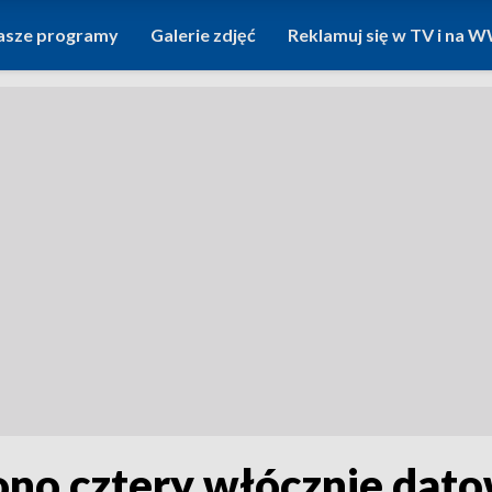
asze programy
Galerie zdjęć
Reklamuj się w TV i na
iono cztery włócznie dat