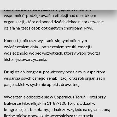
przygotowaną z okazji 22-lecia działalności Stowarzyszenia
Kierunek Zdrowie. Będzie to wyjątkowy moment
wspomnień, podziękowań i refleksji nad dorobkiem
organizacji, która od ponad dwóch dekad nieprzerwanie
działa na rzecz osób dotkniętych chorobami krwi.
Koncert jubileuszowy stanie się symbolicznym
zwieńczeniem dnia – połączeniem sztuki, emocji i
wdzięczności wobec wszystkich, którzy współtworzą
historię stowarzyszenia.
Drugi dzień kongresu poświęcony będzie m.in. aspektom
wsparcia psychicznego, rehabilitacji oraz roli organizacji
pacjenckich w systemie opieki zdrowotnej.
Wydarzenie odbędzie się w Copernicus Toruń Hotel przy
Bulwarze Filadelfijskim 11, 87-100 Toruń. Udział w
kongresie jest bezpłatny, jednak ze względu na ograniczoną
liczbę miejsc obowiązuje wcześniejsza rejestracja.