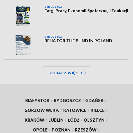
BYDGOSZCZ
Targi Pracy, Ekonomii Społecznej i Edukacji
BYDGOSZCZ
REHA FOR THE BLIND IN POLAND
ZOBACZ WIĘCEJ
BIAŁYSTOK
/
BYDGOSZCZ
/
GDAŃSK
/
GORZÓW WLKP.
/
KATOWICE
/
KIELCE
/
KRAKÓW
/
LUBLIN
/
ŁÓDŹ
/
OLSZTYN
/
OPOLE
/
POZNAŃ
/
RZESZÓW
/