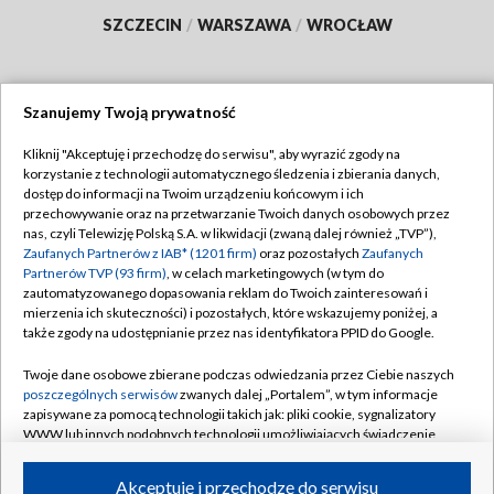
SZCZECIN
/
WARSZAWA
/
WROCŁAW
Szanujemy Twoją prywatność
Dołącz do nas:
Kliknij "Akceptuję i przechodzę do serwisu", aby wyrazić zgody na
korzystanie z technologii automatycznego śledzenia i zbierania danych,
TVP
dostęp do informacji na Twoim urządzeniu końcowym i ich
Abonament TVP
przechowywanie oraz na przetwarzanie Twoich danych osobowych przez
Regulamin TVP
nas, czyli Telewizję Polską S.A. w likwidacji (zwaną dalej również „TVP”),
Emisja w TVP
Polityka prywatności
Zaufanych Partnerów z IAB* (1201 firm)
oraz pozostałych
Zaufanych
Partnerów TVP (93 firm)
, w celach marketingowych (w tym do
Centrum informacji TVP
Moje zgody
zautomatyzowanego dopasowania reklam do Twoich zainteresowań i
mierzenia ich skuteczności) i pozostałych, które wskazujemy poniżej, a
Naziemna Telewizja Cyfrowa
Pomoc
także zgody na udostępnianie przez nas identyfikatora PPID do Google.
Sklep TVP
Biuro reklamy
Twoje dane osobowe zbierane podczas odwiedzania przez Ciebie naszych
Rada Programowa
Kontakt
poszczególnych serwisów
zwanych dalej „Portalem”, w tym informacje
zapisywane za pomocą technologii takich jak: pliki cookie, sygnalizatory
System NOS
WWW lub innych podobnych technologii umożliwiających świadczenie
dopasowanych i bezpiecznych usług, personalizację treści oraz reklam,
Informacje o nadawcy
Kanały
udostępnianie funkcji mediów społecznościowych oraz analizowanie
Akceptuję i przechodzę do serwisu
ruchu w Internecie.