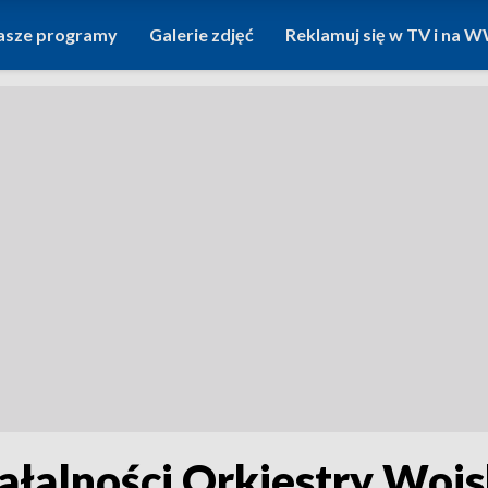
asze programy
Galerie zdjęć
Reklamuj się w TV i na
ziałalności Orkiestry Wo