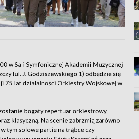
8.00 w Sali Symfonicznej Akademii Muzycznej
zy (ul. J. Godziszewskiego 1) odbędzie się
ji 75 lat działalności Orkiestry Wojskowej w
ostanie bogaty repertuar orkiestrowy,
raz klasyczną. Na scenie zabrzmią zarówno
w tym solowe partie na trąbce czy
wokalne w wykonaniu Edyty Krzemień oraz