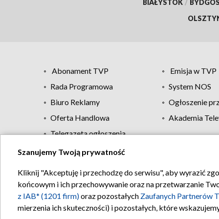
BIAŁYSTOK
/
BYDGO
OLSZTY
Abonament TVP
Emisja w TVP
Rada Programowa
System NOS
Biuro Reklamy
Ogłoszenie pr
Oferta Handlowa
Akademia Tele
Telegazeta ogłoszenia
Szanujemy Twoją prywatność
Regulamin TVP
Kliknij "Akceptuję i przechodzę do serwisu", aby wyrazić zg
końcowym i ich przechowywanie oraz na przetwarzanie Twoich
z IAB* (1201 firm)
oraz pozostałych
Zaufanych Partnerów T
mierzenia ich skuteczności) i pozostałych, które wskazujemy