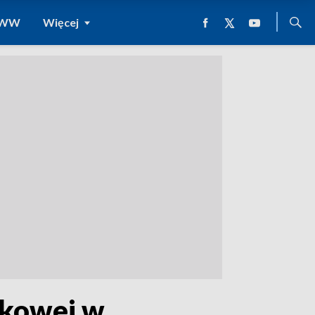
 WWW
Więcej
jskowej w