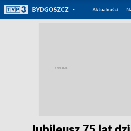
POWRÓT DO
BYDGOSZCZ
Aktualności
N
TVP REGIONY
Jubileusz 75 lat d