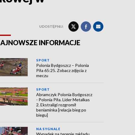
UDOSTĘPNIJ:
AJNOWSZE INFORMACJE
SPORT
Polonia Bydgoszcz – Polonia
Piła 65:25. Zobacz zdjęcia z
meczu
SPORT
Abramczyk Polonia Bydgoszcz
- Polonia Piła. Lider Metalkas
2. Ekstraligi rozgromił
beniaminka [relacja bieg po
biegu]
NA SYGNALE
Wypadek na terenie zakładu