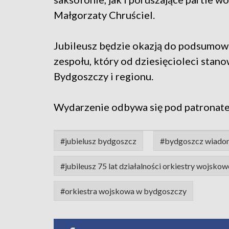
Małgorzaty Chruściel.
Jubileusz będzie okazją do podsumowan
zespołu, który od dziesięcioleci stan
Bydgoszczy i regionu.
Wydarzenie odbywa się pod patronat
#jubielusz bydgoszcz
#bydgoszcz wiado
#jubileusz 75 lat działalności orkiestry wojsko
#orkiestra wojskowa w bydgoszczy