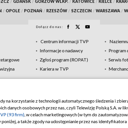
SZCZ
/
GDAŃSK
/
GORZÓW WLKP.
/
KATOWICE
/
KIELCE
/
KRA
N
/
OPOLE
/
POZNAŃ
/
RZESZÓW
/
SZCZECIN
/
WARSZAWA
/
W
Dołącz do nas:
Centrum informacji TVP
Naziemna
Informacje o nadawcy
Program d
zetargowe
Zgłoś program (ROPAT)
Serwis fo
wizyjna
Kariera w TVP
Merchandi
Polityka prywatności
Moje zgody
Pomoc
Biuro re
ody na korzystanie z technologii automatycznego śledzenia i zbie
 danych osobowych przez nas, czyli Telewizję Polską S.A. w likw
VP (93 firm)
, w celach marketingowych (w tym do zautomatyzow
 poniżej, a także zgody na udostępnianie przez nas identyfikator