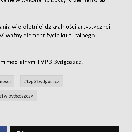
ia wieloletniej działalności artystycznej
owi ważny element życia kulturalnego
em medialnym TVP3 Bydgoszcz.
mości
#tvp3 bydgoszcz
wej w bydgoszczy