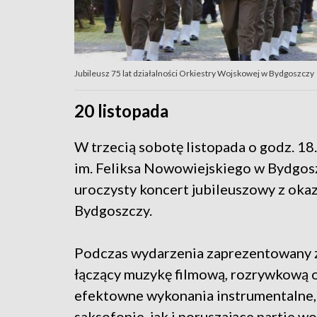
Jubileusz 75 lat działalności Orkiestry Wojskowej w Bydgoszczy
20 listopada
W trzecią sobotę listopada o godz. 1
im. Feliksa Nowowiejskiego w Bydgoszc
uroczysty koncert jubileuszowy z okaz
Bydgoszczy.
Podczas wydarzenia zaprezentowany z
łączący muzykę filmową, rozrywkową o
efektowne wykonania instrumentalne, 
saksofonie, jak i poruszające partie 