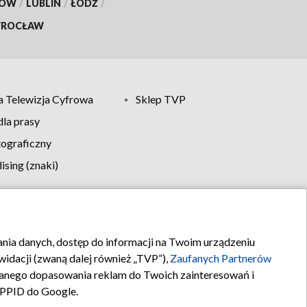
KÓW
/
LUBLIN
/
ŁÓDŹ
/
ROCŁAW
 Telewizja Cyfrowa
Sklep TVP
la prasy
tograficzny
sing (znaki)
klamy
Kontakt
rania danych, dostęp do informacji na Twoim urządzeniu
idacji (zwaną dalej również „TVP”),
Zaufanych Partnerów
anego dopasowania reklam do Twoich zainteresowań i
a PPID do Google.