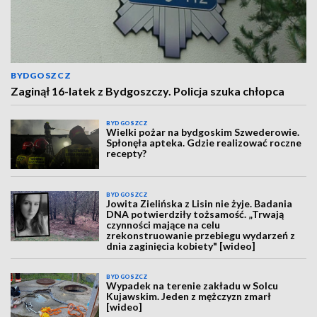
BYDGOSZCZ
Zaginął 16-latek z Bydgoszczy. Policja szuka chłopca
BYDGOSZCZ
Wielki pożar na bydgoskim Szwederowie.
Spłonęła apteka. Gdzie realizować roczne
recepty?
BYDGOSZCZ
Jowita Zielińska z Lisin nie żyje. Badania
DNA potwierdziły tożsamość. „Trwają
czynności mające na celu
zrekonstruowanie przebiegu wydarzeń z
dnia zaginięcia kobiety" [wideo]
BYDGOSZCZ
Wypadek na terenie zakładu w Solcu
Kujawskim. Jeden z mężczyzn zmarł
[wideo]