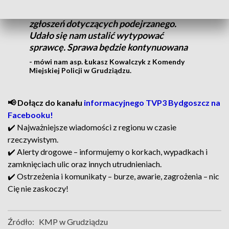
W ciągu kilku godzin otrzymaliśmy kilka
zgłoszeń dotyczących podejrzanego.
Udało się nam ustalić wytypować
sprawcę. Sprawa będzie kontynuowana
- mówi nam asp. Łukasz Kowalczyk z Komendy
Miejskiej Policji w Grudziądzu.
📢 Dołącz do kanału
informacyjnego TVP3 Bydgoszcz na
Facebooku!
✔️ Najważniejsze wiadomości z regionu w czasie
rzeczywistym.
✔️ Alerty drogowe – informujemy o korkach, wypadkach i
zamknięciach ulic oraz innych utrudnieniach.
✔️ Ostrzeżenia i komunikaty – burze, awarie, zagrożenia – nic
Cię nie zaskoczy!
Źródło:
KMP w Grudziądzu