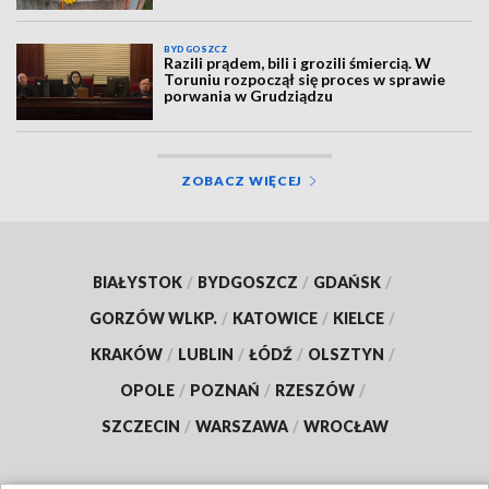
BYDGOSZCZ
Razili prądem, bili i grozili śmiercią. W
Toruniu rozpoczął się proces w sprawie
porwania w Grudziądzu
ZOBACZ WIĘCEJ
BIAŁYSTOK
/
BYDGOSZCZ
/
GDAŃSK
/
GORZÓW WLKP.
/
KATOWICE
/
KIELCE
/
KRAKÓW
/
LUBLIN
/
ŁÓDŹ
/
OLSZTYN
/
OPOLE
/
POZNAŃ
/
RZESZÓW
/
SZCZECIN
/
WARSZAWA
/
WROCŁAW