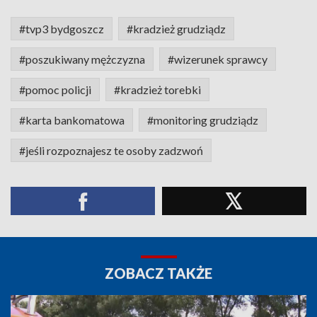
#tvp3 bydgoszcz
#kradzież grudziądz
#poszukiwany mężczyzna
#wizerunek sprawcy
#pomoc policji
#kradzież torebki
#karta bankomatowa
#monitoring grudziądz
#jeśli rozpoznajesz te osoby zadzwoń
ZOBACZ TAKŻE