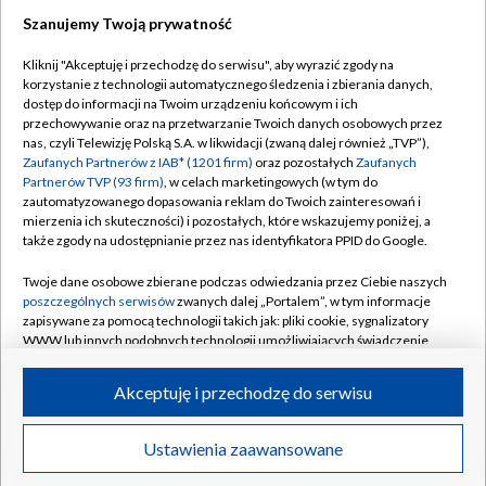
Szanujemy Twoją prywatność
Dołącz do nas:
Kliknij "Akceptuję i przechodzę do serwisu", aby wyrazić zgody na
korzystanie z technologii automatycznego śledzenia i zbierania danych,
TVP
dostęp do informacji na Twoim urządzeniu końcowym i ich
Abonament TVP
przechowywanie oraz na przetwarzanie Twoich danych osobowych przez
Regulamin TVP
nas, czyli Telewizję Polską S.A. w likwidacji (zwaną dalej również „TVP”),
Emisja w TVP
Zaufanych Partnerów z IAB* (1201 firm)
oraz pozostałych
Zaufanych
Polityka prywatności
Partnerów TVP (93 firm)
, w celach marketingowych (w tym do
Centrum informacji TVP
Moje zgody
zautomatyzowanego dopasowania reklam do Twoich zainteresowań i
mierzenia ich skuteczności) i pozostałych, które wskazujemy poniżej, a
Naziemna Telewizja Cyfrowa
Pomoc
także zgody na udostępnianie przez nas identyfikatora PPID do Google.
Sklep TVP
Biuro reklamy
Twoje dane osobowe zbierane podczas odwiedzania przez Ciebie naszych
Rada Programowa
poszczególnych serwisów
zwanych dalej „Portalem”, w tym informacje
Kontakt
zapisywane za pomocą technologii takich jak: pliki cookie, sygnalizatory
System NOS
WWW lub innych podobnych technologii umożliwiających świadczenie
dopasowanych i bezpiecznych usług, personalizację treści oraz reklam,
Informacje o nadawcy
Kanały
udostępnianie funkcji mediów społecznościowych oraz analizowanie
Akceptuję i przechodzę do serwisu
ruchu w Internecie.
Program dla prasy
©2026 Telewizja Polska S.A. w likwidacji
Biuro Reklamy
Twoje dane osobowe zbierane podczas odwiedzania przez Ciebie
Ustawienia zaawansowane
poszczególnych serwisów
na Portalu, takie jak adresy IP, identyfikatory
Ogłoszenie przetargowe
Twoich urządzeń końcowych i identyfikatory plików cookie, informacje o