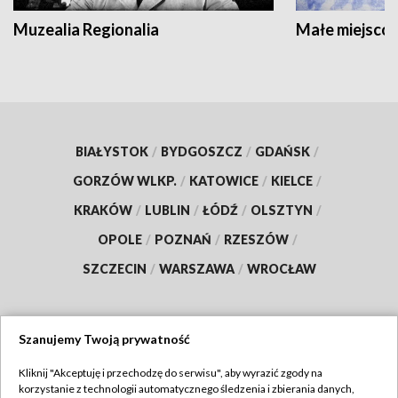
Muzealia Regionalia
Małe miejscow
BIAŁYSTOK
/
BYDGOSZCZ
/
GDAŃSK
/
GORZÓW WLKP.
/
KATOWICE
/
KIELCE
/
KRAKÓW
/
LUBLIN
/
ŁÓDŹ
/
OLSZTYN
/
OPOLE
/
POZNAŃ
/
RZESZÓW
/
SZCZECIN
/
WARSZAWA
/
WROCŁAW
Szanujemy Twoją prywatność
Dołącz do nas:
Kliknij "Akceptuję i przechodzę do serwisu", aby wyrazić zgody na
korzystanie z technologii automatycznego śledzenia i zbierania danych,
TVP