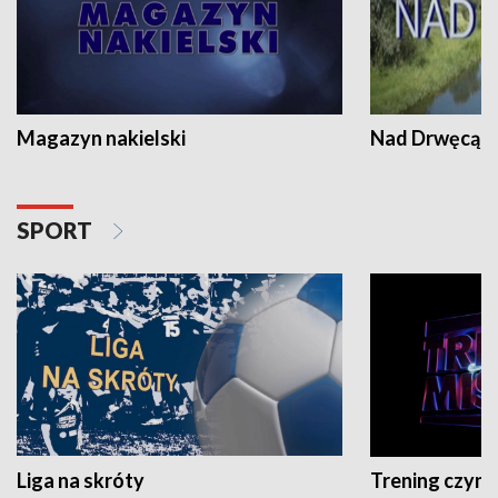
Magazyn nakielski
Nad Drwęcą
SPORT
Liga na skróty
Trening czyni 