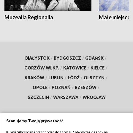
Muzealia Regionalia
Małe miejscow
BIAŁYSTOK
/
BYDGOSZCZ
/
GDAŃSK
/
GORZÓW WLKP.
/
KATOWICE
/
KIELCE
/
KRAKÓW
/
LUBLIN
/
ŁÓDŹ
/
OLSZTYN
/
OPOLE
/
POZNAŃ
/
RZESZÓW
/
SZCZECIN
/
WARSZAWA
/
WROCŁAW
Szanujemy Twoją prywatność
Dołącz do nas:
Kliknij "Akceptuję i przechodzę do serwisu", aby wyrazić zgody na