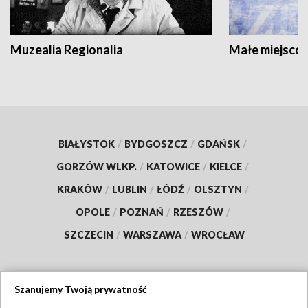
Muzealia Regionalia
Małe miejscow
BIAŁYSTOK
/
BYDGOSZCZ
/
GDAŃSK
/
GORZÓW WLKP.
/
KATOWICE
/
KIELCE
/
KRAKÓW
/
LUBLIN
/
ŁÓDŹ
/
OLSZTYN
/
OPOLE
/
POZNAŃ
/
RZESZÓW
/
SZCZECIN
/
WARSZAWA
/
WROCŁAW
Szanujemy Twoją prywatność
Dołącz do nas: