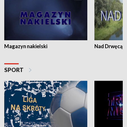
Magazyn nakielski
Nad Drwęcą
SPORT