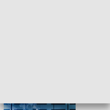
WYPOCZYNEK I REKREACJA
Studio lato
GOSPODARKA