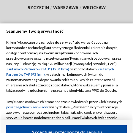
SZCZECIN
/
WARSZAWA
/
WROCŁAW
Szanujemy Twoją prywatność
Dołącz do nas:
Kliknij "Akceptuję i przechodzę do serwisu", aby wyrazić zgody na
korzystanie z technologii automatycznego śledzenia i zbierania danych,
TVP
dostęp do informacji na Twoim urządzeniu końcowym i ich
Abonament TVP
przechowywanie oraz na przetwarzanie Twoich danych osobowych przez
Regulamin TVP
nas, czyli Telewizję Polską S.A. w likwidacji (zwaną dalej również „TVP”),
Emisja w TVP
Polityka prywatności
Zaufanych Partnerów z IAB* (1201 firm)
oraz pozostałych
Zaufanych
Partnerów TVP (93 firm)
, w celach marketingowych (w tym do
Centrum informacji TVP
Moje zgody
zautomatyzowanego dopasowania reklam do Twoich zainteresowań i
mierzenia ich skuteczności) i pozostałych, które wskazujemy poniżej, a
Naziemna Telewizja Cyfrowa
Pomoc
także zgody na udostępnianie przez nas identyfikatora PPID do Google.
Sklep TVP
Biuro reklamy
Twoje dane osobowe zbierane podczas odwiedzania przez Ciebie naszych
Rada Programowa
Kontakt
poszczególnych serwisów
zwanych dalej „Portalem”, w tym informacje
zapisywane za pomocą technologii takich jak: pliki cookie, sygnalizatory
System NOS
WWW lub innych podobnych technologii umożliwiających świadczenie
dopasowanych i bezpiecznych usług, personalizację treści oraz reklam,
Informacje o nadawcy
Kanały
udostępnianie funkcji mediów społecznościowych oraz analizowanie
Akceptuję i przechodzę do serwisu