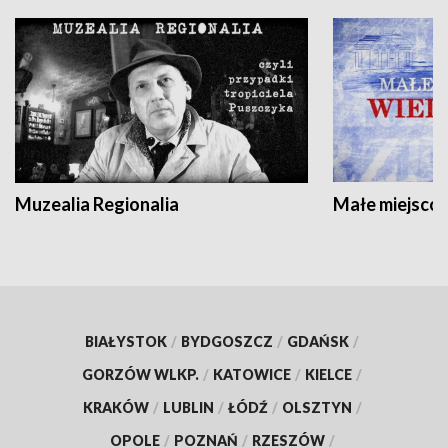
Muzealia Regionalia
Małe miejscow
BIAŁYSTOK
/
BYDGOSZCZ
/
GDAŃSK
/
GORZÓW WLKP.
/
KATOWICE
/
KIELCE
/
KRAKÓW
/
LUBLIN
/
ŁÓDŹ
/
OLSZTYN
/
OPOLE
/
POZNAŃ
/
RZESZÓW
/