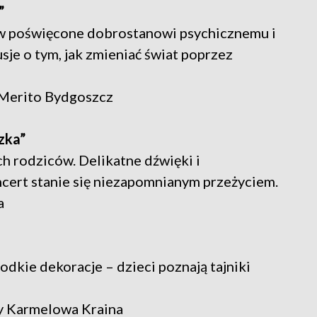
”
 poświęcone dobrostanowi psychicznemu i
je o tym, jak zmieniać świat poprzez
 Merito Bydgoszcz
zka”
h rodziców. Delikatne dźwięki i
ncert stanie się niezapomnianym przeżyciem.
a
łodkie dekoracje – dzieci poznają tajniki
y Karmelowa Kraina