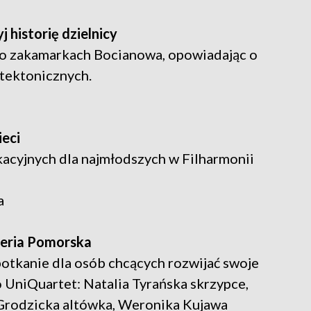
 historię dzielnicy
o zakamarkach Bocianowa, opowiadając o
itektonicznych.
ieci
acyjnych dla najmłodszych w Filharmonii
a
leria Pomorska
potkanie dla osób chcących rozwijać swoje
 UniQuartet: Natalia Tyrańska skrzypce,
Grodzicka altówka, Weronika Kujawa