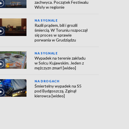
zachwyca. Początek Festiwalu
Wisły w regionie
NA SYGNALE
Razili prądem, bili i grozili
śmiercią. W Toruniu rozpoczął
się proces w sprawie
porwania w Grudziądzu
NA SYGNALE
Wypadek na terenie zakładu
w Solcu Kujawskim. Jeden z
mężczyzn zmarł [wideo]
NA DROGACH
Śmiertelny wypadek na S5
pod Bydgoszczą. Zginął
kierowca [wideo]