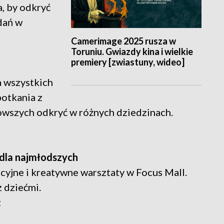
, by odkryć
dań w
Camerimage 2025 rusza w
Toruniu. Gwiazdy kina i wielkie
premiery [zwiastuny, wideo]
a wszystkich
potkania z
owszych odkryć w różnych dziedzinach.
 dla najmłodszych
cyjne i kreatywne warsztaty w Focus Mall.
 dziećmi.
z