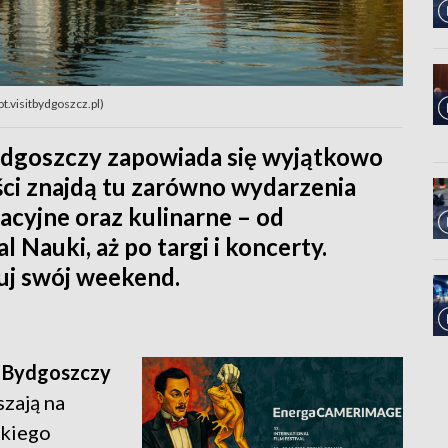
t.visitbydgoszcz.pl)
dgoszczy zapowiada się wyjątkowo
ści znajdą tu zarówno wydarzenia
kacyjne oraz kulinarne – od
 Nauki, aż po targi i koncerty.
uj swój weekend.
w Bydgoszczy
szają na
skiego