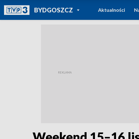
POWRÓT DO
BYDGOSZCZ
Aktualności
N
TVP REGIONY
Weekend 15–16 list