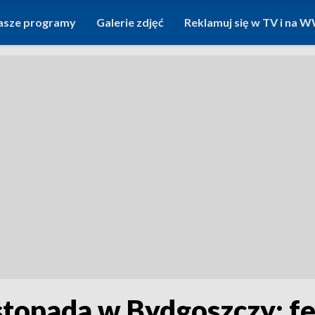
asze programy
Galerie zdjęć
Reklamuj się w TV i na
opada w Bydgoszczy: fes