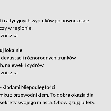
od tradycyjnych wypieków po nowoczesne
czy w regionie.
czniczka
j lokalnie
z degustacji różnorodnych trunków
h, nalewek i cydrów.
czniczka
 – śladami Niepodległości
nku z przewodnikiem. To dobra okazja dla
ekrety swojego miasta. Obowiązują bilety.