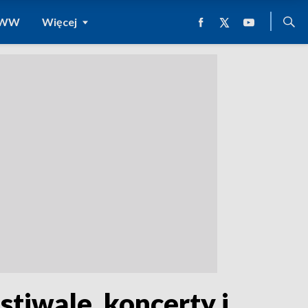
 WWW
Więcej
tiwale, koncerty i