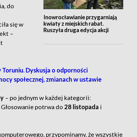
a, do
Inowrocławianie przygarniają
kwiaty z miejskich rabat.
ła się w
Ruszyła druga edycja akcji
ekt –
t
 Toruniu. Dyskusja o odporności
ocy społecznej, zmianach w ustawie
sy
– po jednym w każdej kategorii:
.
Głosowanie potrwa do
28 listopada
i
u komputerowego, przypominamy, że wszystkie