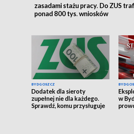
zasadami stażu pracy. Do ZUS traf
ponad 800 tys. wniosków
BYDGOSZCZ
BYDGO
Dodatek dla sieroty
Ekspl
zupełnej nie dla każdego.
w Byd
Sprawdź, komu przysługuje
prowo
świadczenie z ZUS
wciąg
infor