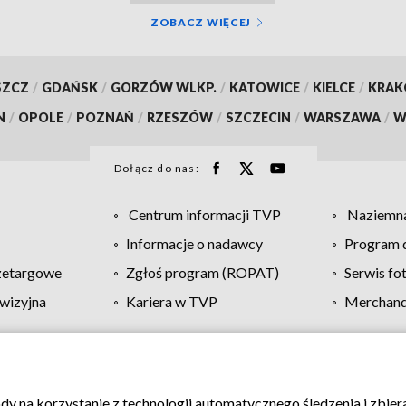
ZOBACZ WIĘCEJ
SZCZ
/
GDAŃSK
/
GORZÓW WLKP.
/
KATOWICE
/
KIELCE
/
KRA
N
/
OPOLE
/
POZNAŃ
/
RZESZÓW
/
SZCZECIN
/
WARSZAWA
/
W
Dołącz do nas:
Centrum informacji TVP
Naziemna
Informacje o nadawcy
Program d
zetargowe
Zgłoś program (ROPAT)
Serwis fo
wizyjna
Kariera w TVP
Merchandi
Polityka prywatności
Moje zgody
Pomoc
Biuro re
ody na korzystanie z technologii automatycznego śledzenia i zbie