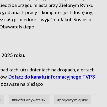
 siedziba urzędu miasta przy Zielonym Rynku
 godzinach pracy – komputer jest dostępny,
całą procedurę – wyjaśnia Jakub Sosiński,
Obywatelskiego.
a 2025 roku.
 wypadkach, utrudnieniach na drogach, alertach
tów.
Dołącz do kanału informacyjnego TVP3
dź zawsze na bieżąco
e
#budżet obywatelski
#projekty miejskie