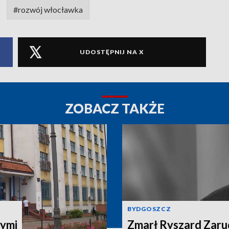
#rozwój włocławka
UDOSTĘPNIJ NA X
ZOBACZ TAKŻE
BYDGOSZCZ
ymi
Zmarł Ryszard Zarud