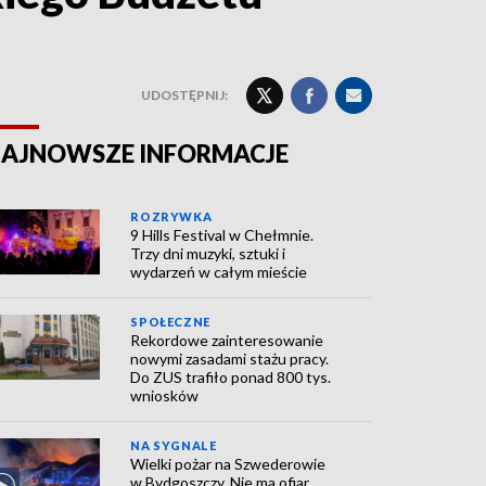
UDOSTĘPNIJ:
AJNOWSZE INFORMACJE
ROZRYWKA
9 Hills Festival w Chełmnie.
Trzy dni muzyki, sztuki i
wydarzeń w całym mieście
SPOŁECZNE
Rekordowe zainteresowanie
nowymi zasadami stażu pracy.
Do ZUS trafiło ponad 800 tys.
wniosków
NA SYGNALE
Wielki pożar na Szwederowie
w Bydgoszczy. Nie ma ofiar