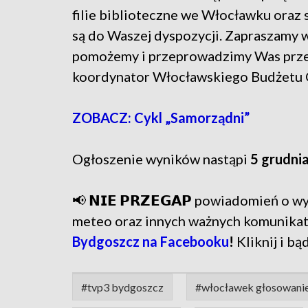
filie biblioteczne we Włocławku oraz
są do Waszej dyspozycji. Zapraszamy w
pomożemy i przeprowadzimy Was przez 
koordynator Włocławskiego Budżetu 
ZOBACZ: Cykl „Samorządni”
Ogłoszenie wyników nastąpi
5 grudni
📢 𝗡𝗜𝗘 𝗣𝗥𝗭𝗘𝗚𝗔𝗣 powiadomień o
meteo oraz innych ważnych komunika
Bydgoszcz na Facebooku
!
Kliknij i bą
#tvp3 bydgoszcz
#włocławek głosowani