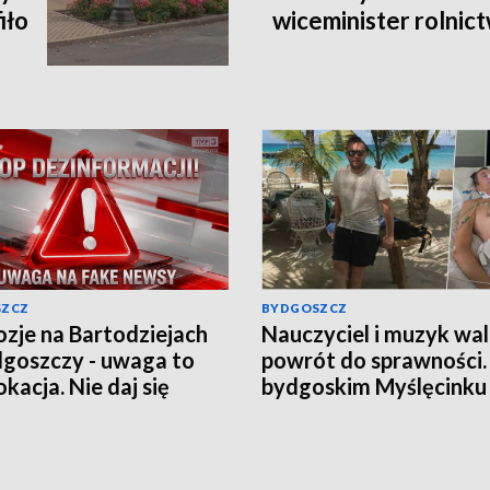
iło
wiceminister rolni
SZCZ
BYDGOSZCZ
ozje na Bartodziejach
Nauczyciel i muzyk wal
goszczy - uwaga to
powrót do sprawności
kacja. Nie daj się
bydgoskim Myślęcinku
nąć w grę chaosu
odbędzie się charytat
macyjnego
„UNIT dla Jareckiego”