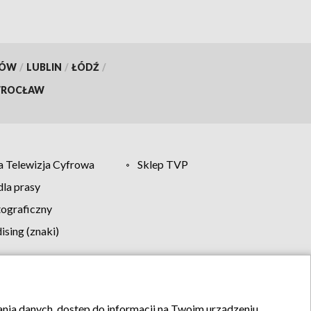
KÓW
/
LUBLIN
/
ŁÓDŹ
/
ROCŁAW
 Telewizja Cyfrowa
Sklep TVP
la prasy
tograficzny
sing (znaki)
klamy
Kontakt
rania danych, dostęp do informacji na Twoim urządzeniu