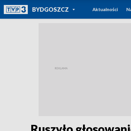
POWRÓT DO
BYDGOSZCZ
Aktualności
N
TVP REGIONY
Ruszyło głosowani