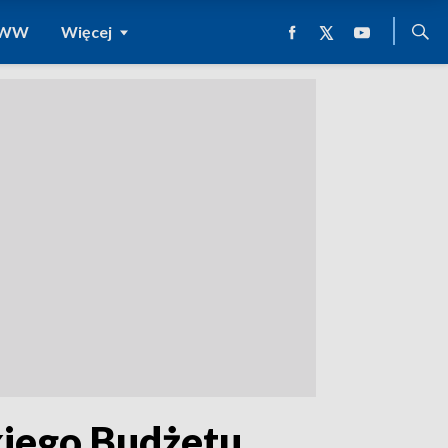
 WWW
Więcej
kiego Budżetu