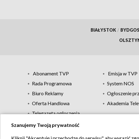
BIAŁYSTOK
/
BYDGO
OLSZTY
Abonament TVP
Emisja w TVP
Rada Programowa
System NOS
Biuro Reklamy
Ogłoszenie pr
Oferta Handlowa
Akademia Tele
Telegazeta ogłoszenia
Szanujemy Twoją prywatność
Regulamin TVP
Kliknij "Akceptuję i przechodzę do serwisu", aby wyrazić zg