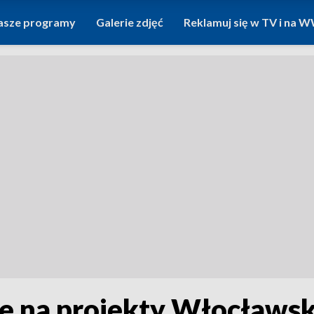
asze programy
Galerie zdjęć
Reklamuj się w TV i na
e na projekty Włocławs