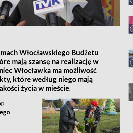
ramach Włocławskiego Budżetu
óre mają szansę na realizację w
aniec Włocławka ma możliwość
kty, które według niego mają
kości życia w mieście.
ap
iego
.