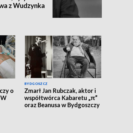
ctwa z Wudzynka
BYDGOSZCZ
czy o
Zmarł Jan Rubczak, aktor i
. W
współtwórca Kabaretu „π”
oraz Beanusa w Bydgoszczy
ywny