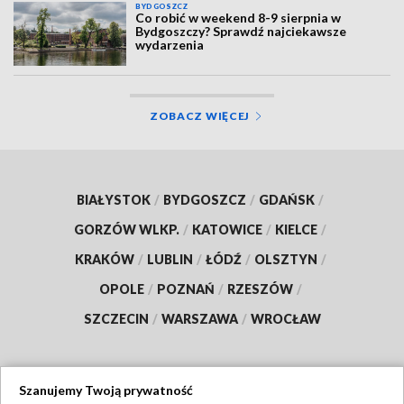
BYDGOSZCZ
Co robić w weekend 8-9 sierpnia w
Bydgoszczy? Sprawdź najciekawsze
wydarzenia
ZOBACZ WIĘCEJ
BIAŁYSTOK
/
BYDGOSZCZ
/
GDAŃSK
/
GORZÓW WLKP.
/
KATOWICE
/
KIELCE
/
KRAKÓW
/
LUBLIN
/
ŁÓDŹ
/
OLSZTYN
/
OPOLE
/
POZNAŃ
/
RZESZÓW
/
SZCZECIN
/
WARSZAWA
/
WROCŁAW
Szanujemy Twoją prywatność