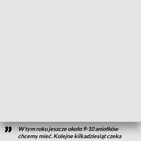
Nie mogło być inaczej, oczywiście nasz
aniołek w tym wyjątkowym miejscu
trzyma nasz ulubiony piernik, którym jest
po prostu: rozeta pierna
- opisuje Iga Sarzyńska, przedstawicielka
fundatora rzeźby.
Choć imię nowej skrzydlatej rzeźby jest jeszcze nieustalone,
mieszkańcy mają już pierwsze swoje propozycje. - Ojciec:
Aniołek łasuch prawda? Syn: Tak. Łasuch. Piękny jest - mówią
uczestnicy festiwalu. Rozwój szlaku można śledzić na stronie
internetowej
torunskieanioly.pl
W tym roku jeszcze około 9-10 aniołków
chcemy mieć. Kolejne kilkadziesiąt czeka