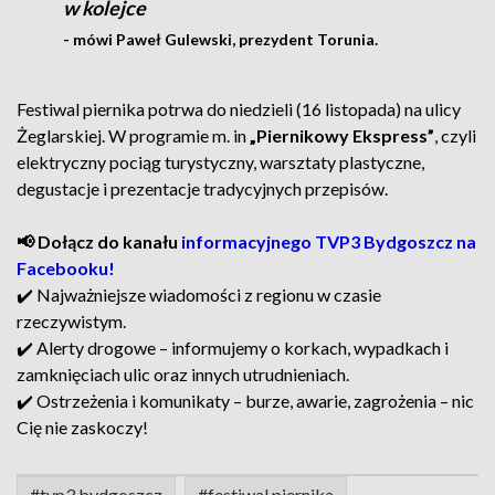
w kolejce
- mówi Paweł Gulewski, prezydent Torunia.
Festiwal piernika potrwa do niedzieli (16 listopada) na ulicy
Żeglarskiej. W programie m. in
„Piernikowy Ekspress”
, czyli
elektryczny pociąg turystyczny, warsztaty plastyczne,
degustacje i prezentacje tradycyjnych przepisów.
📢 Dołącz do kanału
informacyjnego TVP3 Bydgoszcz na
Facebooku!
✔️ Najważniejsze wiadomości z regionu w czasie
rzeczywistym.
✔️ Alerty drogowe – informujemy o korkach, wypadkach i
zamknięciach ulic oraz innych utrudnieniach.
✔️ Ostrzeżenia i komunikaty – burze, awarie, zagrożenia – nic
Cię nie zaskoczy!
#tvp3 bydgoszcz
#festiwal piernika