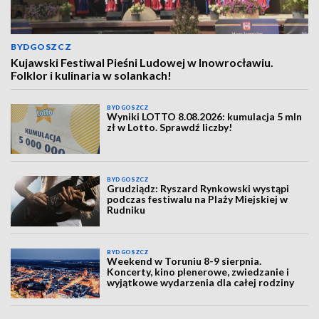
BYDGOSZCZ
Kujawski Festiwal Pieśni Ludowej w Inowrocławiu.
Folklor i kulinaria w solankach!
BYDGOSZCZ
Wyniki LOTTO 8.08.2026: kumulacja 5 mln
zł w Lotto. Sprawdź liczby!
BYDGOSZCZ
Grudziądz: Ryszard Rynkowski wystąpi
podczas festiwalu na Plaży Miejskiej w
Rudniku
BYDGOSZCZ
Weekend w Toruniu 8-9 sierpnia.
Koncerty, kino plenerowe, zwiedzanie i
wyjątkowe wydarzenia dla całej rodziny