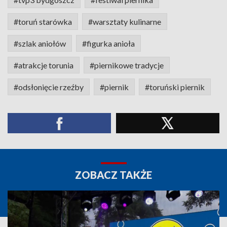
#toruń starówka
#warsztaty kulinarne
#szlak aniołów
#figurka anioła
#atrakcje torunia
#piernikowe tradycje
#odsłonięcie rzeźby
#piernik
#toruński piernik
ZOBACZ TAKŻE