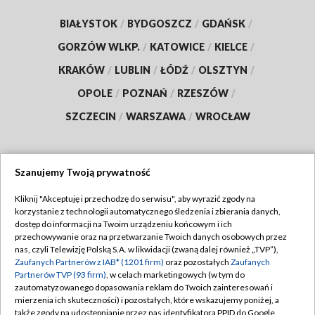
BIAŁYSTOK
/
BYDGOSZCZ
/
GDAŃSK
/
GORZÓW WLKP.
/
KATOWICE
/
KIELCE
/
KRAKÓW
/
LUBLIN
/
ŁÓDŹ
/
OLSZTYN
/
OPOLE
/
POZNAŃ
/
RZESZÓW
/
SZCZECIN
/
WARSZAWA
/
WROCŁAW
Szanujemy Twoją prywatność
Dołącz do nas:
Kliknij "Akceptuję i przechodzę do serwisu", aby wyrazić zgody na
korzystanie z technologii automatycznego śledzenia i zbierania danych,
TVP
dostęp do informacji na Twoim urządzeniu końcowym i ich
Abonament TVP
przechowywanie oraz na przetwarzanie Twoich danych osobowych przez
Regulamin TVP
nas, czyli Telewizję Polską S.A. w likwidacji (zwaną dalej również „TVP”),
Emisja w TVP
Polityka prywatności
Zaufanych Partnerów z IAB* (1201 firm)
oraz pozostałych
Zaufanych
Partnerów TVP (93 firm)
, w celach marketingowych (w tym do
Centrum informacji TVP
Moje zgody
zautomatyzowanego dopasowania reklam do Twoich zainteresowań i
mierzenia ich skuteczności) i pozostałych, które wskazujemy poniżej, a
Naziemna Telewizja Cyfrowa
Pomoc
także zgody na udostępnianie przez nas identyfikatora PPID do Google.