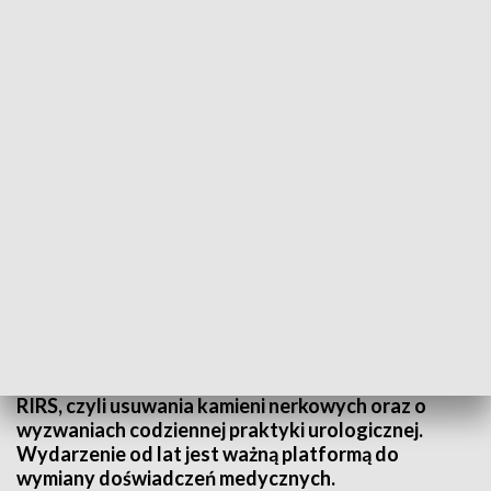
Lekarze apelują do mężczyzn, aby zgłaszali się na badania profilaktyczne.
Medycyna pola walki – to jeden z tematów, które
przyciągnęły uwagę uczestników Sympozjum
Oddziału Północno-Zachodniego Polskiego
Towarzystwa Urologicznego, które po raz kolejny
zorganizowano w Bydgoszczy. Specjaliści
dyskutowali także o powikłaniach po zabiegach
RIRS, czyli usuwania kamieni nerkowych oraz o
wyzwaniach codziennej praktyki urologicznej.
Wydarzenie od lat jest ważną platformą do
wymiany doświadczeń medycznych.