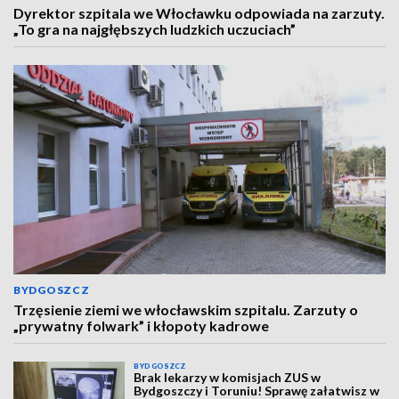
Dyrektor szpitala we Włocławku odpowiada na zarzuty.
„To gra na najgłębszych ludzkich uczuciach”
BYDGOSZCZ
Trzęsienie ziemi we włocławskim szpitalu. Zarzuty o
„prywatny folwark” i kłopoty kadrowe
BYDGOSZCZ
Brak lekarzy w komisjach ZUS w
Bydgoszczy i Toruniu! Sprawę załatwisz w