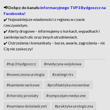
📢 Dołącz do kanału
informacyjnego TVP3 Bydgoszcz na
Facebooku!
✔️ Najważniejsze wiadomości z regionu w czasie
rzeczywistym.
✔️ Alerty drogowe – informujemy o korkach, wypadkach i
zamknięciach ulic oraz innych utrudnieniach.
✔️ Ostrzeżenia i komunikaty – burze, awarie, zagrożenia – nic
Cię nie zaskoczy!
#tvp3 bydgoszcz
#medycyna wojskowa
#nowoczesna urologia
#zabiegi rirs
#kamienie nerkowe
#profilaktyka movember
#choroby prostaty
#sympozjum medyczne
#wymiana doświadczeń
#praktyka urologiczna