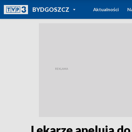
POWRÓT DO
BYDGOSZCZ
Aktualności
N
TVP REGIONY
Lekarze apelują do