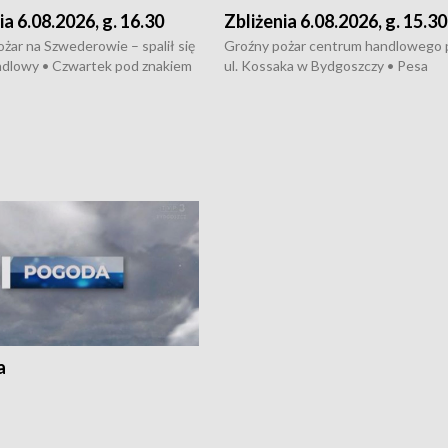
ia 6.08.2026, g. 16.30
Zbliżenia 6.08.2026, g. 15.30
żar na Szwederowie – spalił się
Groźny pożar centrum handlowego 
ndlowy • Czwartek pod znakiem
ul. Kossaka w Bydgoszczy • Pesa
burz • Dobre prognozy dla
wyprodukuje nowoczesne,
 – rolnicy mogą liczyć na
energooszczędne pociągi dla Polregi
lony • Akcja porodowa na trasie
Zmiany w przepisach o pomocy
uń – pomógł policyjny patrol •
społecznej • Przed nami 10. jubileu
my na kolejną odsłonę programu
Festiwal Wisły
ato”
a