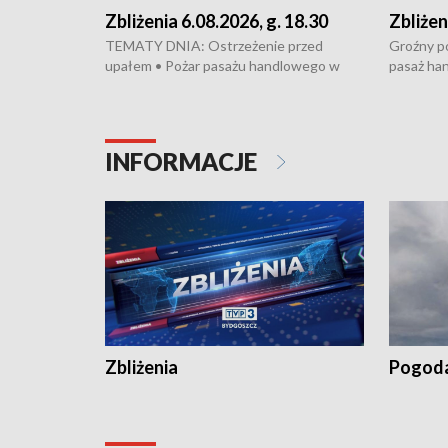
Zbliżenia 6.08.2026, g. 18.30
Zbliżen
TEMATY DNIA: Ostrzeżenie przed
Groźny po
upałem • Pożar pasażu handlowego w
pasaż ha
Bydgoszczy • Policja rozbiła lokalną siatkę
upałów i 
dealerską – grozi im do 12 lat więzienia •
kukurydzy
Akcja porodowa na trasie Rypin-Toruń –
wysokie p
pomógł policyjny patrol • Wyjątkowy
Rypin-Tor
INFORMACJE
projekt UMK w Toruniu
Zaprasza
„Studio L
Zbliżenia
Pogod