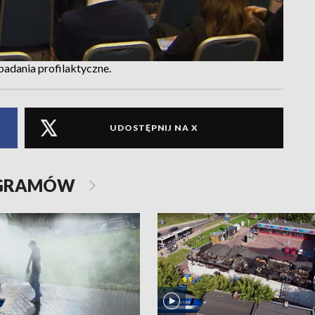
 badania profilaktyczne.
UDOSTĘPNIJ NA X
OGRAMÓW