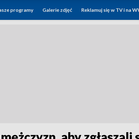
asze programy
Galerie zdjęć
Reklamuj się w TV i na
 mężczyzn, aby zgłaszali 