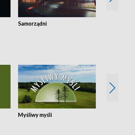
Samorządni
Wspólna sp
Myśliwy myśli
Spotkania z 