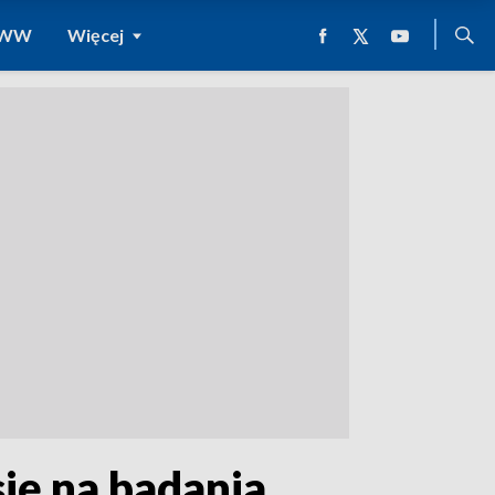
 WWW
Więcej
się na badania